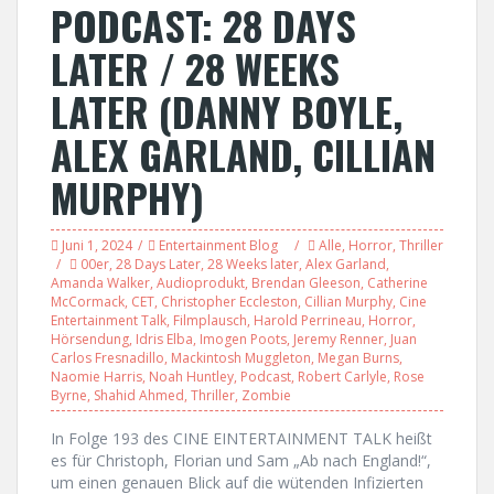
PODCAST: 28 DAYS
LATER / 28 WEEKS
LATER (DANNY BOYLE,
ALEX GARLAND, CILLIAN
MURPHY)
Juni 1, 2024
Entertainment Blog
Alle
,
Horror
,
Thriller
00er
,
28 Days Later
,
28 Weeks later
,
Alex Garland
,
Amanda Walker
,
Audioprodukt
,
Brendan Gleeson
,
Catherine
McCormack
,
CET
,
Christopher Eccleston
,
Cillian Murphy
,
Cine
Entertainment Talk
,
Filmplausch
,
Harold Perrineau
,
Horror
,
Hörsendung
,
Idris Elba
,
Imogen Poots
,
Jeremy Renner
,
Juan
Carlos Fresnadillo
,
Mackintosh Muggleton
,
Megan Burns
,
Naomie Harris
,
Noah Huntley
,
Podcast
,
Robert Carlyle
,
Rose
Byrne
,
Shahid Ahmed
,
Thriller
,
Zombie
In Folge 193 des CINE EINTERTAINMENT TALK heißt
es für Christoph, Florian und Sam „Ab nach England!“,
um einen genauen Blick auf die wütenden Infizierten