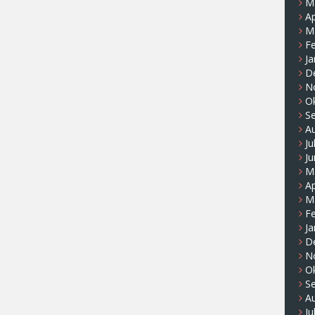
M
Ap
M
F
Ja
D
N
O
S
A
Ju
Ju
M
Ap
M
F
Ja
D
N
O
S
A
Ju