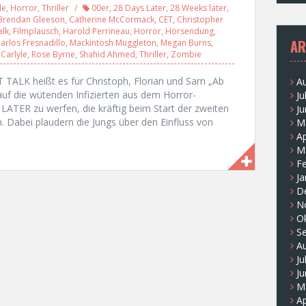
le
,
Horror
,
Thriller
00er
,
28 Days Later
,
28 Weeks later
,
Brendan Gleeson
,
Catherine McCormack
,
CET
,
Christopher
alk
,
Filmplausch
,
Harold Perrineau
,
Horror
,
Hörsendung
,
AR
arlos Fresnadillo
,
Mackintosh Muggleton
,
Megan Burns
,
Carlyle
,
Rose Byrne
,
Shahid Ahmed
,
Thriller
,
Zombie
TALK heißt es für Christoph, Florian und Sam „Ab
A
auf die wütenden Infizierten aus dem Horror-
Ju
TER zu werfen, die kräftig beim Start der zweiten
Ju
Dabei plaudern die Jungs über den Einfluss von
M
Ap
M
F
Ja
D
N
O
S
A
Ju
Ju
M
Ap