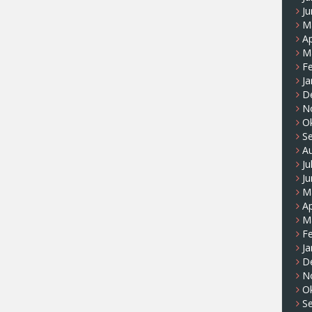
Ju
M
Ap
M
F
Ja
D
N
O
S
A
Ju
Ju
M
Ap
M
F
Ja
D
N
O
S