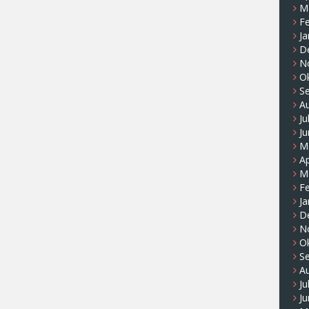
M
F
Ja
D
N
O
S
A
Ju
Ju
M
Ap
M
F
Ja
D
N
O
S
A
Ju
Ju