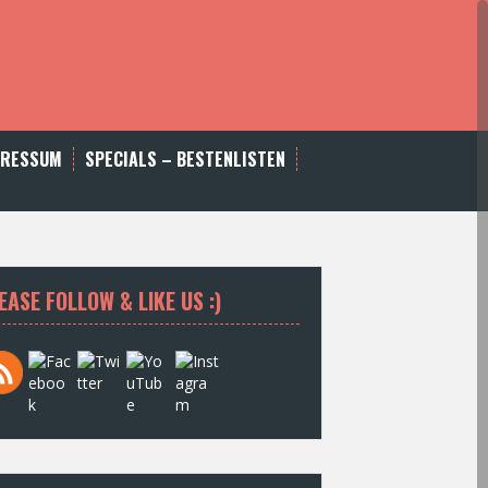
PRESSUM
SPECIALS – BESTENLISTEN
EASE FOLLOW & LIKE US :)