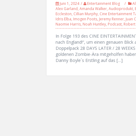
Juni 1, 2024
Entertainment Blog
Al
Alex Garland
,
Amanda Walker
,
Audioprodukt
,
Eccleston
,
Cillian Murphy
,
Cine Entertainment T
Idris Elba
,
Imogen Poots
,
Jeremy Renner
,
Juan C
Naomie Harris
,
Noah Huntley
,
Podcast
,
Robert 
In Folge 193 des CINE EINTERTAINMENT 
nach England!“, um einen genauen Blick 
Doppelpack 28 DAYS LATER / 28 WEEKS LA
goldenen Zombie-Ära mitgeholfen haben. 
Danny Boyle´s Erstling auf das […]