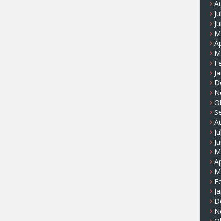
A
Ju
Ju
M
Ap
M
F
Ja
D
N
O
S
A
Ju
Ju
M
Ap
M
F
Ja
D
N
O