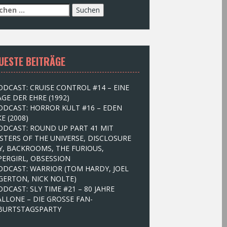
UESTE BEITRÄGE
ODCAST: CRUISE CONTROL #14 – EINE
GE DER EHRE (1992)
ODCAST: HORROR KULT #16 – EDEN
E (2008)
ODCAST: ROUND UP PART 41 MIT
STERS OF THE UNIVERSE, DISCLOSURE
Y, BACKROOMS, THE FURIOUS,
PERGIRL, OBSESSION
ODCAST: WARRIOR (TOM HARDY, JOEL
GERTON, NICK NOLTE)
ODCAST: SLY TIME #21 – 80 JAHRE
ALLONE – DIE GROSSE FAN-
BURTSTAGSPARTY