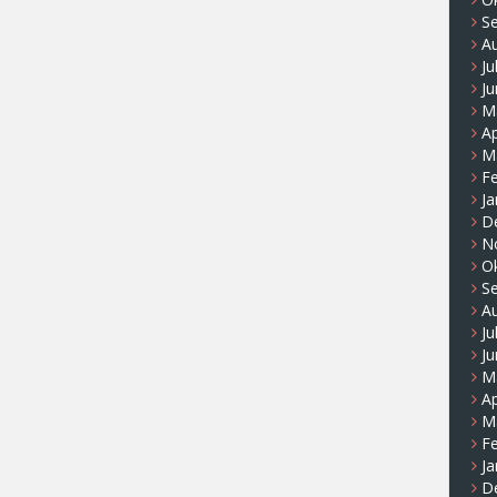
S
A
Ju
Ju
M
Ap
M
F
Ja
D
N
O
S
A
Ju
Ju
M
Ap
M
F
Ja
D