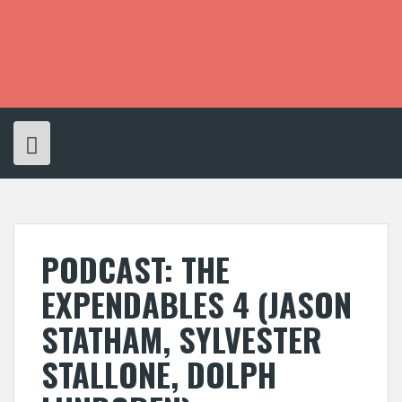
S
k
i
p
t
o
c
o
n
t
e
n
t
PODCAST: THE
EXPENDABLES 4 (JASON
STATHAM, SYLVESTER
STALLONE, DOLPH