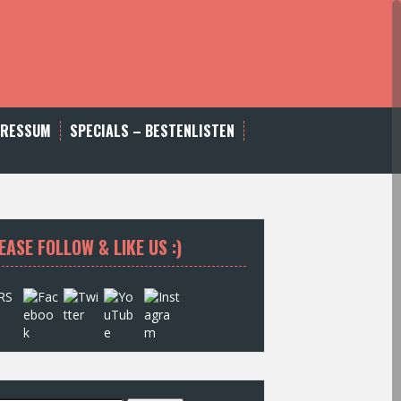
PRESSUM
SPECIALS – BESTENLISTEN
EASE FOLLOW & LIKE US :)