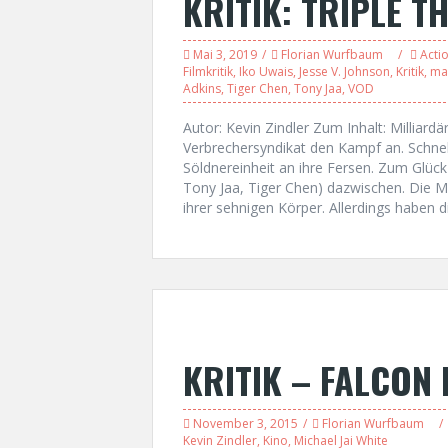
KRITIK: TRIPLE T
Mai 3, 2019
Florian Wurfbaum
Acti
Filmkritik
,
Iko Uwais
,
Jesse V. Johnson
,
Kritik
,
mar
Adkins
,
Tiger Chen
,
Tony Jaa
,
VOD
Autor: Kevin Zindler Zum Inhalt: Milliardä
Verbrechersyndikat den Kampf an. Schnell
Söldnereinheit an ihre Fersen. Zum Glück
Tony Jaa, Tiger Chen) dazwischen. Die Ma
ihrer sehnigen Körper. Allerdings haben d
KRITIK – FALCON 
November 3, 2015
Florian Wurfbaum
Kevin Zindler
,
Kino
,
Michael Jai White