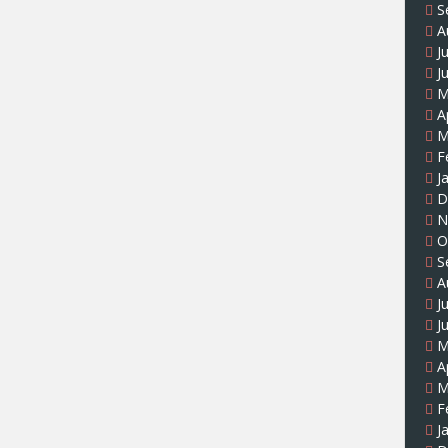
S
A
J
J
M
A
M
F
J
D
N
O
S
A
J
J
M
A
M
F
J