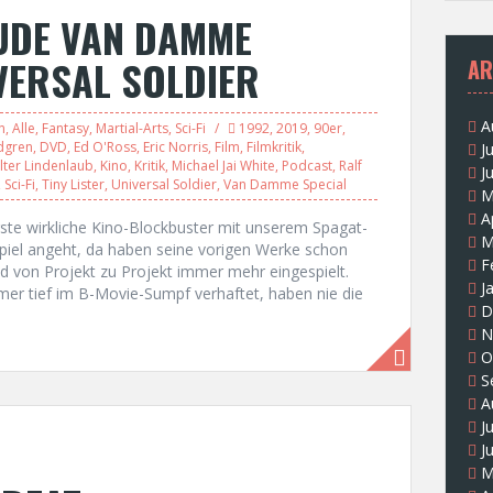
AUDE VAN DAMME
IVERSAL SOLDIER
AR
A
n
,
Alle
,
Fantasy
,
Martial-Arts
,
Sci-Fi
1992
,
2019
,
90er
,
dgren
,
DVD
,
Ed O'Ross
,
Eric Norris
,
Film
,
Filmkritik
,
J
lter Lindenlaub
,
Kino
,
Kritik
,
Michael Jai White
,
Podcast
,
Ralf
J
,
Sci-Fi
,
Tiny Lister
,
Universal Soldier
,
Van Damme Special
M
A
ste wirkliche Kino-Blockbuster mit unserem Spagat-
M
nspiel angeht, da haben seine vorigen Werke schon
F
d von Projekt zu Projekt immer mehr eingespielt.
J
er tief im B-Movie-Sumpf verhaftet, haben nie die
D
N
O
S
A
J
J
M