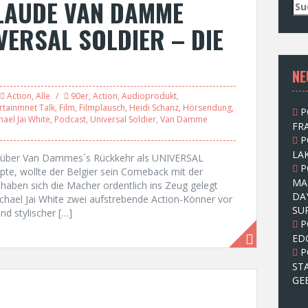
CLAUDE VAN DAMME
S
u
VERSAL SOLDIER – DIE
c
h
e
NE
n
n
Action
,
Alle
90er
,
Action
,
Audioprodukt
,
a
rtainmnet Talk
,
Film
,
Filmplausch
,
Heidi Schanz
,
Hörsendung
,
P
c
hael Jai White
,
Podcast
,
Universal Soldier
,
Van Damme
FRA
h
P
:
LAK
h über Van Dammes´s Rückkehr als UNIVERSAL
P
, wollte der Belgier sein Comeback mit der
MA
haben sich die Macher ordentlich ins Zeug gelegt
DA
ichael Jai White zwei aufstrebende Action-Könner vor
SU
nd stylischer […]
P
ED
P
ST
GE