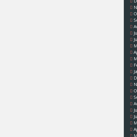
D
N
O
S
A
J
J
M
A
M
F
J
D
N
O
S
A
J
J
M
A
M