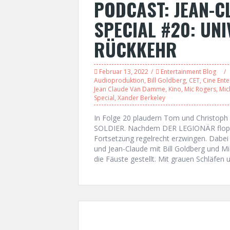
PODCAST: JEAN-
SPECIAL #20: UNI
RÜCKKEHR
Februar 13, 2022
Entertainment Blog
Audioproduktion
,
Bill Goldberg
,
CET
,
Cine Ente
Jean Claude Van Damme
,
Kino
,
Mic Rogers
,
Mic
Special
,
Xander Berkeley
In Folge 20 plaudern Tom und Christop
SOLDIER. Nachdem DER LEGIONÄR floppte
Fortsetzung regelrecht erzwingen. Dabei 
und Jean-Claude mit Bill Goldberg und M
die Fäuste gestellt. Mit grauen Schläfen u