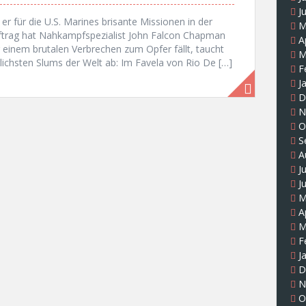
J
e er für die U.S. Marines brisante Missionen in der
M
uftrag hat Nahkampfspezialist John Falcon Chapman
A
einem brutalen Verbrechen zum Opfer fällt, taucht
M
rlichsten Slums der Welt ab: Im Favela von Rio De […]
F
J
D
N
O
S
A
J
J
M
A
M
F
J
D
N
O