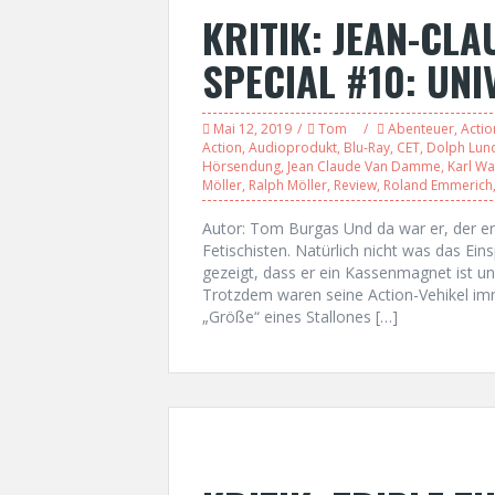
KRITIK: JEAN-CL
SPECIAL #10: UN
Mai 12, 2019
Tom
Abenteuer
,
Actio
Action
,
Audioprodukt
,
Blu-Ray
,
CET
,
Dolph Lun
Hörsendung
,
Jean Claude Van Damme
,
Karl Wa
Möller
,
Ralph Möller
,
Review
,
Roland Emmerich
Autor: Tom Burgas Und da war er, der er
Fetischisten. Natürlich nicht was das Ei
gezeigt, dass er ein Kassenmagnet ist un
Trotzdem waren seine Action-Vehikel imm
„Größe“ eines Stallones […]