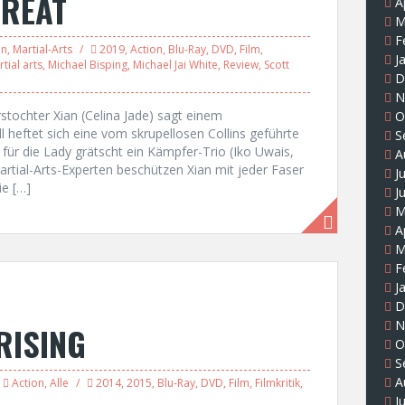
HREAT
A
M
F
on
,
Martial-Arts
2019
,
Action
,
Blu-Ray
,
DVD
,
Film
,
J
tial arts
,
Michael Bisping
,
Michael Jai White
,
Review
,
Scott
D
N
rstochter Xian (Celina Jade) sagt einem
O
 heftet sich eine vom skrupellosen Collins geführte
S
 für die Lady grätscht ein Kämpfer-Trio (Iko Uwais,
A
rtial-Arts-Experten beschützen Xian mit jeder Faser
J
ie […]
J
M
A
M
F
J
D
N
RISING
O
S
A
Action
,
Alle
2014
,
2015
,
Blu-Ray
,
DVD
,
Film
,
Filmkritik
,
J