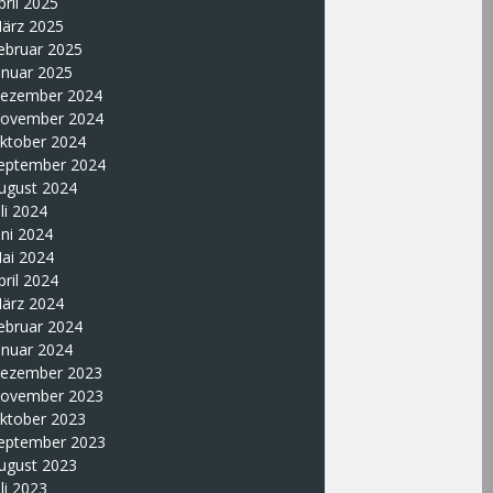
pril 2025
ärz 2025
ebruar 2025
anuar 2025
ezember 2024
ovember 2024
ktober 2024
eptember 2024
ugust 2024
uli 2024
uni 2024
ai 2024
pril 2024
ärz 2024
ebruar 2024
anuar 2024
ezember 2023
ovember 2023
ktober 2023
eptember 2023
ugust 2023
uli 2023