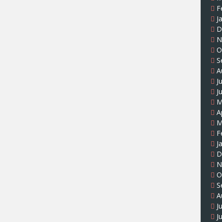
F
J
D
N
O
S
A
J
J
M
A
M
F
J
D
N
O
S
A
J
J