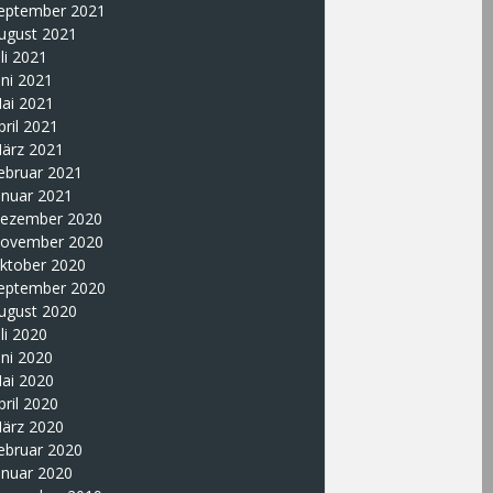
eptember 2021
ugust 2021
uli 2021
uni 2021
ai 2021
pril 2021
ärz 2021
ebruar 2021
anuar 2021
ezember 2020
ovember 2020
ktober 2020
eptember 2020
ugust 2020
uli 2020
uni 2020
ai 2020
pril 2020
ärz 2020
ebruar 2020
anuar 2020