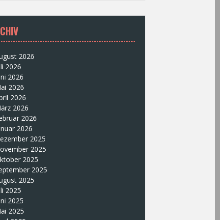
CHIV
ugust 2026
uli 2026
uni 2026
ai 2026
pril 2026
ärz 2026
ebruar 2026
anuar 2026
ezember 2025
ovember 2025
ktober 2025
eptember 2025
ugust 2025
uli 2025
uni 2025
ai 2025