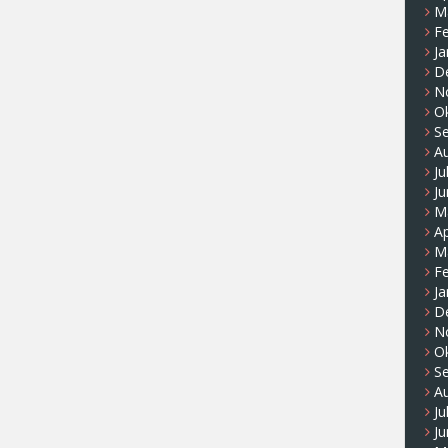
M
F
Ja
D
N
O
S
A
Ju
Ju
M
Ap
M
F
Ja
D
N
O
S
A
Ju
Ju