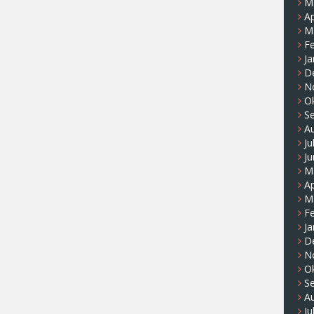
M
Ap
M
F
Ja
D
N
O
S
A
Ju
Ju
M
Ap
M
F
Ja
D
N
O
S
A
Ju