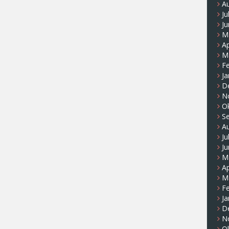
A
Ju
Ju
M
Ap
M
F
Ja
D
N
O
S
A
Ju
Ju
M
Ap
M
F
Ja
D
N
O