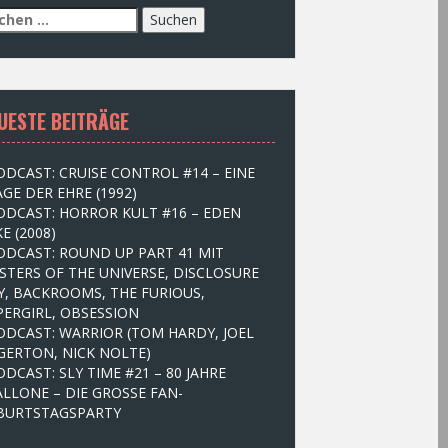
UESTE BEITRÄGE
ODCAST: CRUISE CONTROL #14 – EINE
GE DER EHRE (1992)
ODCAST: HORROR KULT #16 – EDEN
E (2008)
ODCAST: ROUND UP PART 41 MIT
STERS OF THE UNIVERSE, DISCLOSURE
Y, BACKROOMS, THE FURIOUS,
PERGIRL, OBSESSION
ODCAST: WARRIOR (TOM HARDY, JOEL
GERTON, NICK NOLTE)
ODCAST: SLY TIME #21 – 80 JAHRE
ALLONE – DIE GROSSE FAN-
BURTSTAGSPARTY