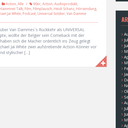
Action
,
Alle
90er
,
Action
,
Audioprodukt
,
rtainmnet Talk
,
Film
,
Filmplausch
,
Heidi Schanz
,
Hörsendung
,
hael Jai White
,
Podcast
,
Universal Soldier
,
Van Damme
AR
h über Van Dammes´s Rückkehr als UNIVERSAL
A
, wollte der Belgier sein Comeback mit der
Ju
haben sich die Macher ordentlich ins Zeug gelegt
Ju
ichael Jai White zwei aufstrebende Action-Könner vor
M
nd stylischer […]
Ap
M
F
Ja
D
N
O
S
A
Ju
Ju
M
Ap