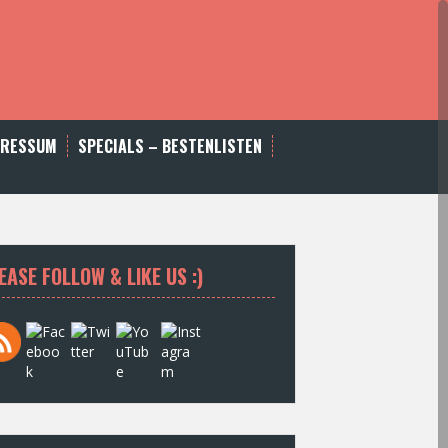
PRESSUM
SPECIALS – BESTENLISTEN
EASE FOLLOW & LIKE US :)