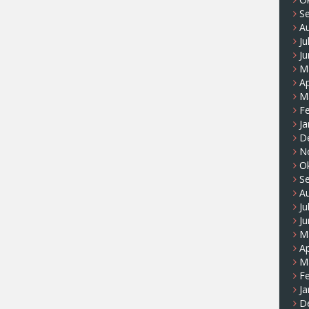
S
A
Ju
Ju
M
Ap
M
F
Ja
D
N
O
S
A
Ju
Ju
M
Ap
M
F
Ja
D