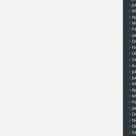
Ju
M
Ap
M
F
Ja
D
N
O
S
A
Ju
Ju
M
Ap
M
F
Ja
D
N
O
S