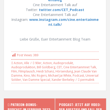
Cine Entertainment Talk auf
Twitter:
twitter.com/CET_Podcast
Cine Entertainment Talk auf
Instagram:
www.instagram.com/cine.entertainme
nt.talk/
Liebe Grüße, Euer Entertainment Blog Team
Post Views:
389
Action
,
Alle
90er
,
Action
,
Audioprodukt
,
Audioproduktion
,
Bill Goldberg
,
CET
,
Cine Entertainmnet Talk
,
Film
,
Filmplausch
,
Heidi Schanz
,
Hörsendung
,
Jean Claude Van
Damme
,
Kino
,
Mic Rogers
,
Michael Jai White
,
Podcast
,
Universal
Soldier
,
Van Damme Special
,
Xander Berkeley
permalink
P
PATREON-BONUS-
PODCAST: JETZT AUF VIDEO:
PODCAST IM FEBRUAR 2022:
DER AUFSTIEG UND FALL DER