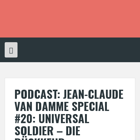
S
k
i
p
t
o
c
o
n
t
e
n
t
PODCAST: JEAN-CLAUDE
VAN DAMME SPECIAL
#20: UNIVERSAL
SOLDIER – DIE