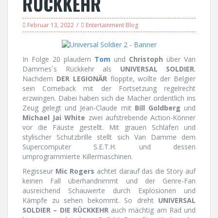
RÜCKKEHR
Februar 13, 2022
Entertainment Blog
In Folge 20 plaudern
Tom
und
Christoph
über Van
Dammes´s Rückkehr als
UNIVERSAL SOLDIER
.
Nachdem
DER LEGIONÄR
floppte, wollte der Belgier
sein Comeback mit der Fortsetzung regelrecht
erzwingen. Dabei haben sich die Macher ordentlich ins
Zeug gelegt und Jean-Claude mit
Bill Goldberg
und
Michael Jai White
zwei aufstrebende Action-Könner
vor die Fäuste gestellt. Mit grauen Schläfen und
stylischer Schutzbrille stellt sich Van Damme dem
Supercomputer S.E.T.H. und dessen
umprogrammierte Killermaschinen.
Regisseur
Mic Rogers
achtet darauf das die Story auf
keinen Fall überhandnimmt und der Genre-Fan
ausreichend Schauwerte durch Explosionen und
Kämpfe zu sehen bekommt. So dreht
UNIVERSAL
SOLDIER – DIE RÜCKKEHR
auch mächtig am Rad und