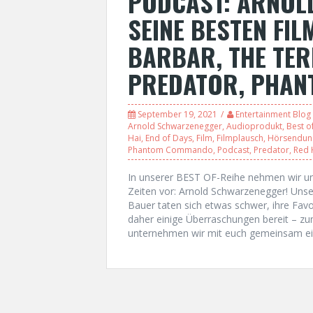
PODCAST: ARNOL
SEINE BESTEN FIL
BARBAR, THE TER
PREDATOR, PHA
September 19, 2021
Entertainment Blog
Arnold Schwarzenegger
,
Audioprodukt
,
Best o
Hai
,
End of Days
,
Film
,
Filmplausch
,
Hörsendun
Phantom Commando
,
Podcast
,
Predator
,
Red 
In unserer BEST OF-Reihe nehmen wir uns
Zeiten vor: Arnold Schwarzenegger! Unse
Bauer taten sich etwas schwer, ihre Fav
daher einige Überraschungen bereit – zu
unternehmen wir mit euch gemeinsam ei