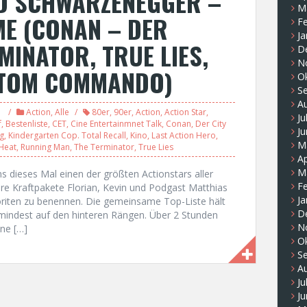
D SCHWARZENEGGER –
M
ME (CONAN – DER
F
Ja
MINATOR, TRUE LIES,
D
N
NTOM COMMANDO)
O
S
A
Action
,
Alle
80er
,
90er
,
Action
,
Action Star
,
Ju
f
,
Bestenliste
,
CET
,
Cine Entertainmnet Talk
,
Conan
,
Der City
Ju
g
,
Kindergarten Cop. Total Recall
,
Kino
,
Last Action Hero
,
M
Heat
,
Running Man
,
The Terminator
,
True Lies
Ap
M
 dieses Mal einen der größten Actionstars aller
F
re Kraftpakete Florian, Kevin und Podgast Matthias
Ja
oriten zu benennen. Die gemeinsame Top-Liste hält
D
mindest auf den hinteren Rängen. Über 2 Stunden
N
ne […]
O
S
A
Ju
Ju