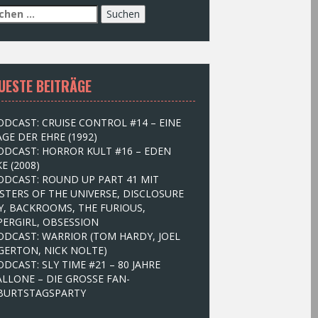
UESTE BEITRÄGE
ODCAST: CRUISE CONTROL #14 – EINE
GE DER EHRE (1992)
ODCAST: HORROR KULT #16 – EDEN
E (2008)
ODCAST: ROUND UP PART 41 MIT
STERS OF THE UNIVERSE, DISCLOSURE
Y, BACKROOMS, THE FURIOUS,
PERGIRL, OBSESSION
ODCAST: WARRIOR (TOM HARDY, JOEL
GERTON, NICK NOLTE)
ODCAST: SLY TIME #21 – 80 JAHRE
ALLONE – DIE GROSSE FAN-
BURTSTAGSPARTY