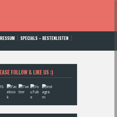
PRESSUM
SPECIALS – BESTENLISTEN
EASE FOLLOW & LIKE US :)