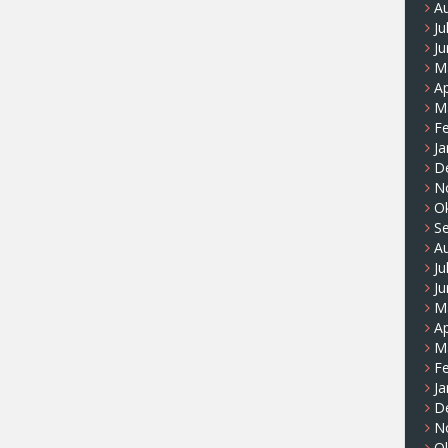
A
Ju
Ju
M
Ap
M
F
Ja
D
N
O
S
A
Ju
Ju
M
Ap
M
F
Ja
D
N
O