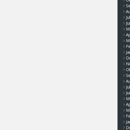
S
A
Ju
Ju
M
Ap
M
F
Ja
D
N
O
S
A
Ju
Ju
M
Ap
M
F
Ja
D