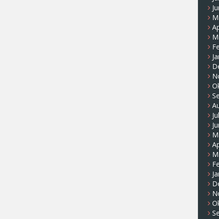
Ju
M
Ap
M
F
Ja
D
N
O
S
A
Ju
Ju
M
Ap
M
F
Ja
D
N
O
S