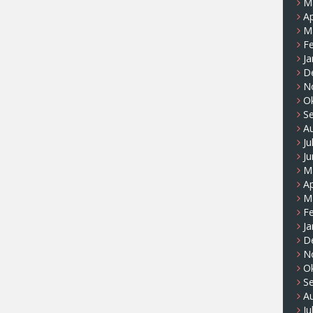
M
Ap
M
F
Ja
D
N
O
S
A
Ju
Ju
M
Ap
M
F
Ja
D
N
O
S
A
Ju