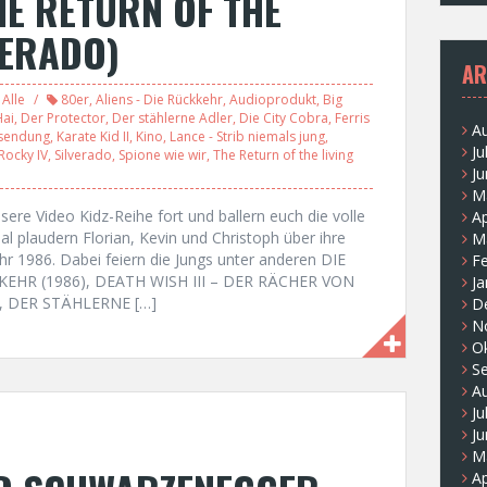
THE RETURN OF THE
VERADO)
AR
Alle
80er
,
Aliens - Die Rückkehr
,
Audioprodukt
,
Big
Hai
,
Der Protector
,
Der stählerne Adler
,
Die City Cobra
,
Ferris
A
sendung
,
Karate Kid II
,
Kino
,
Lance - Strib niemals jung
,
Ju
Rocky IV
,
Silverado
,
Spione wie wir
,
The Return of the living
Ju
M
sere Video Kidz-Reihe fort und ballern euch die volle
Ap
 plaudern Florian, Kevin und Christoph über ihre
M
r 1986. Dabei feiern die Jungs unter anderen DIE
F
KKEHR (1986), DEATH WISH III – DER RÄCHER VON
Ja
), DER STÄHLERNE […]
D
N
O
S
A
Ju
Ju
M
Ap