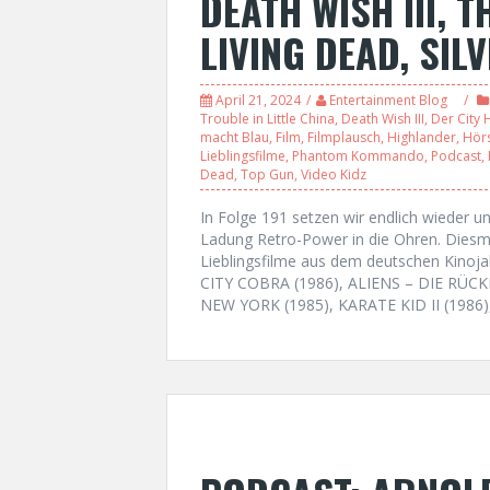
DEATH WISH III, 
LIVING DEAD, SIL
April 21, 2024
Entertainment Blog
Trouble in Little China
,
Death Wish III
,
Der City 
macht Blau
,
Film
,
Filmplausch
,
Highlander
,
Hör
Lieblingsfilme
,
Phantom Kommando
,
Podcast
,
Dead
,
Top Gun
,
Video Kidz
In Folge 191 setzen wir endlich wieder un
Ladung Retro-Power in die Ohren. Diesmal
Lieblingsfilme aus dem deutschen Kinojah
CITY COBRA (1986), ALIENS – DIE RÜC
NEW YORK (1985), KARATE KID II (1986