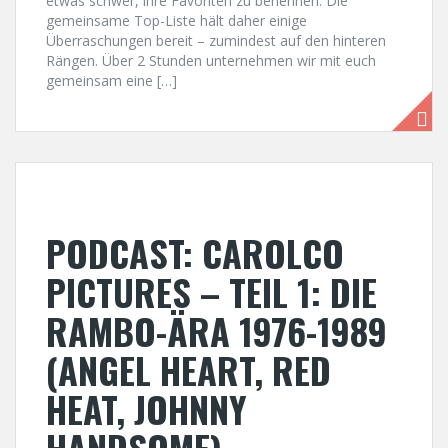
etwas schwer, ihre Favoriten zu benennen. Die
gemeinsame Top-Liste hält daher einige
Überraschungen bereit – zumindest auf den hinteren
Rängen. Über 2 Stunden unternehmen wir mit euch
gemeinsam eine […]
PODCAST: CAROLCO
PICTURES – TEIL 1: DIE
RAMBO-ÄRA 1976-1989
(ANGEL HEART, RED
HEAT, JOHNNY
HANDSOME)