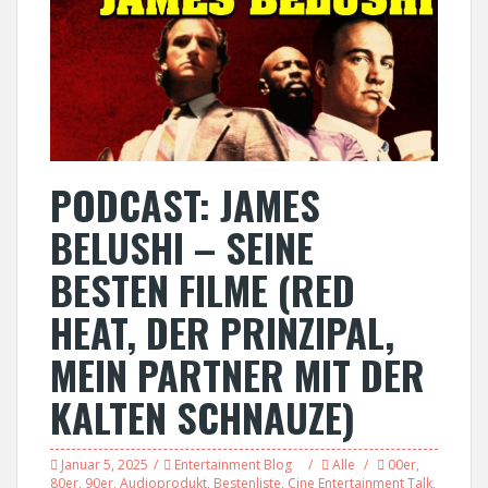
PODCAST: JAMES
BELUSHI – SEINE
BESTEN FILME (RED
HEAT, DER PRINZIPAL,
MEIN PARTNER MIT DER
KALTEN SCHNAUZE)
Januar 5, 2025
Entertainment Blog
Alle
00er
,
80er
,
90er
,
Audioprodukt
,
Bestenliste
,
Cine Entertainment Talk
,