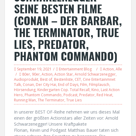
SEINE BESTEN FILME
(CONAN – DER BARBAR,
THE TERMINATOR, TRUE
LIES, PREDATOR,
PHANTOM COMMANDO)
September 19, 2021
Entertainment Blog
Action
,
Alle
80er
,
90er
,
Action
,
Action Star
,
Arnold Schwarzenegger
,
Audioprodukt
,
Best of
,
Bestenliste
,
CET
,
Cine Entertainmnet
Talk
,
Conan
,
Der City Hai
,
End of Days
,
Film
,
Filmplausch
,
Hörsendung
,
Kindergarten Cop. Total Recall
,
Kino
,
Last Action
Hero
,
Phantom Commando
,
Podcast
,
Predator
,
Red Heat
,
Running Man
,
The Terminator
,
True Lies
In unserer BEST OF-Reihe nehmen wir uns dieses Mal
einen der größten Actionstars aller Zeiten vor: Arnold
Schwarzenegger! Unsere Kraftpakete
Florian, Kevin und Podgast Matthias Bauer taten sich