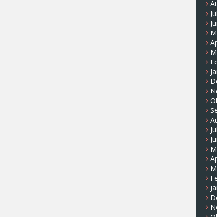
A
Ju
Ju
M
Ap
M
F
Ja
D
N
O
S
A
Ju
Ju
M
Ap
M
F
Ja
D
N
O