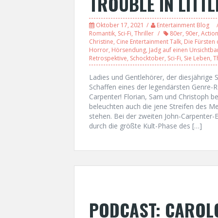
TROUBLE IN LITTL
Oktober 17, 2021
Entertainment Blog
Romantik
,
Sci-Fi
,
Thriller
80er
,
90er
,
Actio
Christine
,
Cine Entertainment Talk
,
Die Fürsten 
Horror
,
Hörsendung
,
Jadg auf einen Unsichtba
Retrospektive
,
Schocktober
,
Sci-Fi
,
Sie Leben
,
T
Ladies und Gentlehörer, der diesjährige S
Schaffen eines der legendärsten Genre-Re
Carpenter! Florian, Sam und Christoph be
beleuchten auch die jene Streifen des Mei
stehen. Bei der zweiten John-Carpenter-
durch die größte Kult-Phase des […]
PODCAST: CAROLC