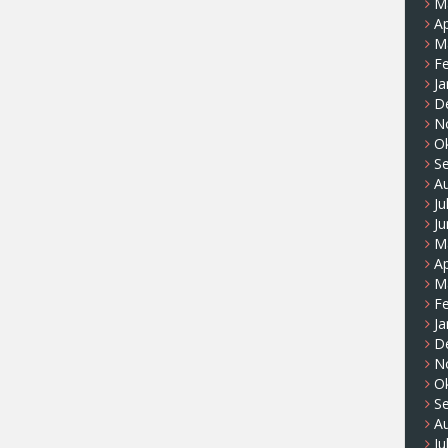
M
Ap
M
F
Ja
D
N
O
S
A
Ju
Ju
M
Ap
M
F
Ja
D
N
O
S
A
Ju