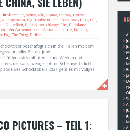
E CHINA, SIE LEBEN)
Abenteuer
,
Action
,
Alle
,
Drama
,
Fantasy
,
Horror
,
AR
n
,
Audioprodukt
,
Big Trouble in Little China
,
Body Bags
,
CET
,
der Dunkelheit
,
Die Klapperschlange
,
Film
,
Filmplausch
,
ren
,
John Carpenter
,
Kino
,
Masters of Horror
,
Podcast
,
A
he Fog
,
The Thing
,
Thriller
Ju
chocktober beschäftigt sich in drei Teilen mit dem
Ju
gisseure aller Zeiten: John
M
schäftigen sich mit allen seinen Werken und
Ap
sters, die sonst weniger oft im Scheinwerferlicht
M
Episode des Schocktobers 2021 geht es mit Vollgas
F
Ja
D
N
O
S
A
Ju
Ju
O PICTURES – TEIL 1:
M
Ap