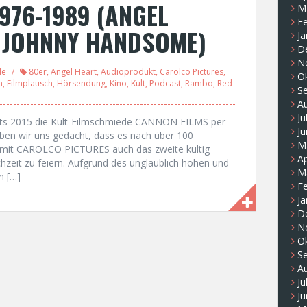
976-1989 (ANGEL
M
F
, JOHNNY HANDSOME)
Ja
D
N
le
80er
,
Angel Heart
,
Audioprodukt
,
Carolco Pictures
,
O
m
,
Filmplausch
,
Hörsendung
,
Kino
,
Kult
,
Podcast
,
Rambo
,
Red
S
A
Ju
ts 2015 die Kult-Filmschmiede CANNON FILMS per
Ju
ben wir uns gedacht, dass es nach über 100
M
, mit CAROLCO PICTURES auch das zweite kultig
Ap
hzeit zu feiern. Aufgrund des unglaublich hohen und
M
n […]
F
Ja
D
N
O
S
A
Ju
Ju