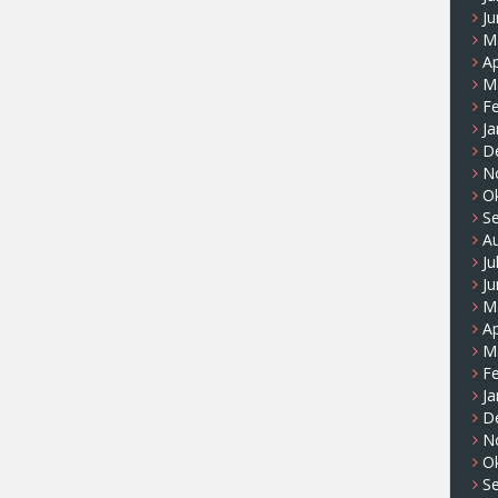
Ju
M
Ap
M
F
Ja
D
N
O
S
A
Ju
Ju
M
Ap
M
F
Ja
D
N
O
S