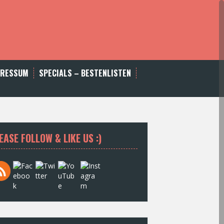
PRESSUM
SPECIALS – BESTENLISTEN
EASE FOLLOW & LIKE US :)