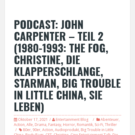
PODCAST: JOHN
CARPENTER – TEIL 2
(1980-1993: THE FOG,
CHRISTINE, DIE
KLAPPERSCHLANGE,
STARMAN, BIG TROUBLE
IN LITTLE CHINA, SIE
LEBEN)
Oktober 17, 2021
Entertainment Blog
Abenteuer
,
Action
,
Alle
,
Drama
,
Fantasy
,
Horror
,
Romantik
,
Sci-Fi
,
Thriller
80er
,
90er
,
Action
,
Audioprodukt
,
Big Trouble in Little
China
,
Body Bags
,
CET
,
Christine
,
Cine Entertainment Talk
,
Die