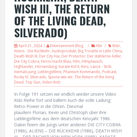
WISH III, THE RETURN
OF THE LIVING DEAD,
SILVERADO)
April 21, 2024
Entertainment Blog
Alle
80er
,
Aliens - Die Rückkehr
,
Audioprodukt
,
Big Trouble in Little China
,
Death Wish III
,
Der City Hai
,
Der Protector
,
Der stählerne Adler
,
Die City Cobra
,
Ferris macht Blau
,
Film
,
Filmplausch
,
Highlander
,
Hörsendung
,
Karate Kid II
,
Kino
,
Lance - Strib
niemals jung
,
Lieblingsfilme
,
Phantom Kommando
,
Podcast
,
Rocky IV
,
Silverado
,
Spione wie wir
,
The Return of the living
Dead
,
Top Gun
,
Video Kidz
In Folge 191 setzen wir endlich wieder unsere Video
Kidz-Reihe fort und ballern euch die volle Ladung
Retro-Power in die Ohren. Diesmal
plaudern Florian, Kevin und Christoph über ihre
Lieblingsfilme aus dem deutschen Kinojahr 1986.
Dabei feiern die Jungs unter anderen DIE CITY COBRA
(1986), ALIENS – DIE RÜCKKEHR (1986), DEATH WISH
III – DER RÄCHER VON NEW YORK (1985), KARATE