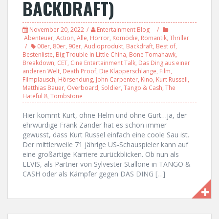
BACKDRAFT)
November 20, 2022
Entertainment Blog
Abenteuer
,
Action
,
Alle
,
Horror
,
Komödie
,
Romantik
,
Thriller
00er
,
80er
,
90er
,
Audioprodukt
,
Backdraft
,
Best of
,
Bestenliste
,
Big Trouble in Little China
,
Bone Tomahawk
,
Breakdown
,
CET
,
Cine Entertainment Talk
,
Das Ding aus einer
anderen Welt
,
Death Proof
,
Die Klapperschlange
,
Film
,
Filmplausch
,
Hörsendung
,
John Carpenter
,
Kino
,
Kurt Russell
,
Matthias Bauer
,
Overboard
,
Soldier
,
Tango & Cash
,
The
Hateful 8
,
Tombstone
Hier kommt Kurt, ohne Helm und ohne Gurt…ja, der
ehrwürdige Frank Zander hat es schon immer
gewusst, dass Kurt Russel einfach eine coole Sau ist.
Der mittlerweile 71 jährige US-Schauspieler kann auf
eine großartige Karriere zurückblicken. Ob nun als
ELVIS, als Partner von Sylvester Stallone in TANGO &
CASH oder als Kämpfer gegen DAS DING […]