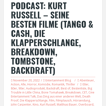
PODCAST: KURT
RUSSELL – SEINE
BESTEN FILME (TANGO &
CASH, DIE
KLAPPERSCHLANGE,
BREAKDOWN,
TOMBSTONE,
BACKDRAFT)
November 20, 2022
Entertainment Blog
Abenteuer
,
Action
,
Alle
,
Horror
,
Komödie
,
Romantik
,
Thriller
00er
,
80er
,
90er
,
Audioprodukt
,
Backdraft
,
Best of
,
Bestenliste
,
Big
Trouble in Little China
,
Bone Tomahawk
,
Breakdown
,
CET
,
Cine
Entertainment Talk
,
Das Ding aus einer anderen Welt
,
Death
Proof
,
Die Klapperschlange
,
Film
,
Filmplausch
,
Hörsendung
,
John Carpenter
,
Kino
,
Kurt Russell
,
Matthias Bauer
,
Overboard
,