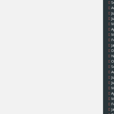
S
A
J
J
M
A
M
F
J
D
N
O
S
A
J
J
M
A
M
F
J