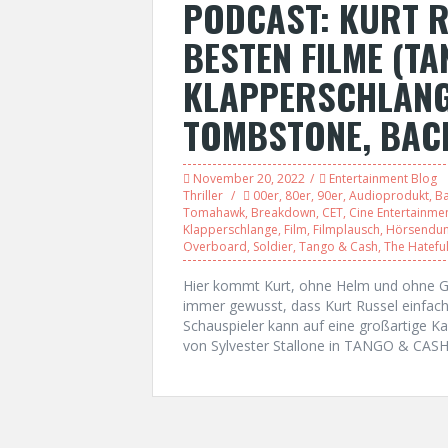
PODCAST: KURT R
BESTEN FILME (TA
KLAPPERSCHLANG
TOMBSTONE, BAC
November 20, 2022
Entertainment Blog
Thriller
00er
,
80er
,
90er
,
Audioprodukt
,
Ba
Tomahawk
,
Breakdown
,
CET
,
Cine Entertainmen
Klapperschlange
,
Film
,
Filmplausch
,
Hörsendu
Overboard
,
Soldier
,
Tango & Cash
,
The Hateful
Hier kommt Kurt, ohne Helm und ohne Gu
immer gewusst, dass Kurt Russel einfach 
Schauspieler kann auf eine großartige Kar
von Sylvester Stallone in TANGO & CAS