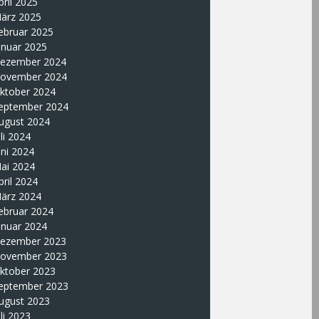
pril 2025
ärz 2025
ebruar 2025
anuar 2025
ezember 2024
ovember 2024
ktober 2024
eptember 2024
ugust 2024
uli 2024
uni 2024
ai 2024
pril 2024
ärz 2024
ebruar 2024
anuar 2024
ezember 2023
ovember 2023
ktober 2023
eptember 2023
ugust 2023
uli 2023