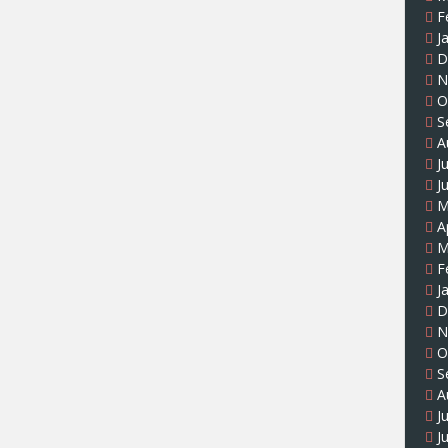
F
J
D
N
O
S
A
J
J
M
A
M
F
J
D
N
O
S
A
J
J