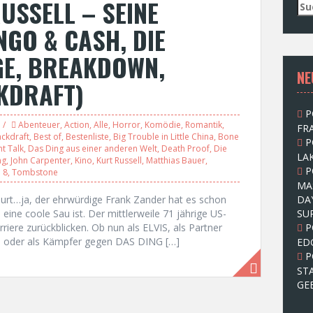
USSELL – SEINE
S
u
NGO & CASH, DIE
c
h
E, BREAKDOWN,
e
NE
n
KDRAFT)
n
a
P
c
Abenteuer
,
Action
,
Alle
,
Horror
,
Komödie
,
Romantik
,
FRA
h
ckdraft
,
Best of
,
Bestenliste
,
Big Trouble in Little China
,
Bone
P
:
t Talk
,
Das Ding aus einer anderen Welt
,
Death Proof
,
Die
LAK
ng
,
John Carpenter
,
Kino
,
Kurt Russell
,
Matthias Bauer
,
P
 8
,
Tombstone
MA
rt…ja, der ehrwürdige Frank Zander hat es schon
DA
eine coole Sau ist. Der mittlerweile 71 jährige US-
SU
riere zurückblicken. Ob nun als ELVIS, als Partner
P
H oder als Kämpfer gegen DAS DING […]
ED
P
ST
GE