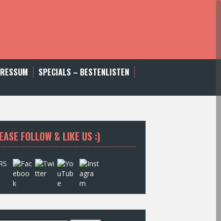
PRESSUM
SPECIALS – BESTENLISTEN
EASE FOLLOW & LIKE US :)