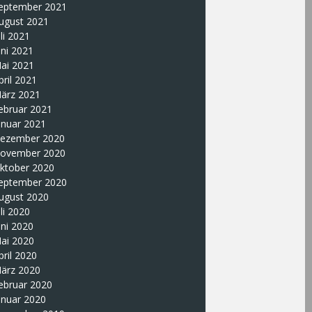
eptember 2021
ugust 2021
uli 2021
uni 2021
ai 2021
pril 2021
ärz 2021
ebruar 2021
anuar 2021
ezember 2020
ovember 2020
ktober 2020
eptember 2020
ugust 2020
uli 2020
uni 2020
ai 2020
pril 2020
ärz 2020
ebruar 2020
anuar 2020