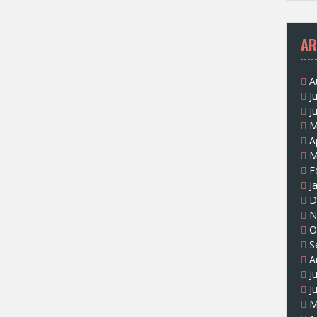
AR
A
J
J
M
A
M
F
J
D
N
O
S
A
J
J
M