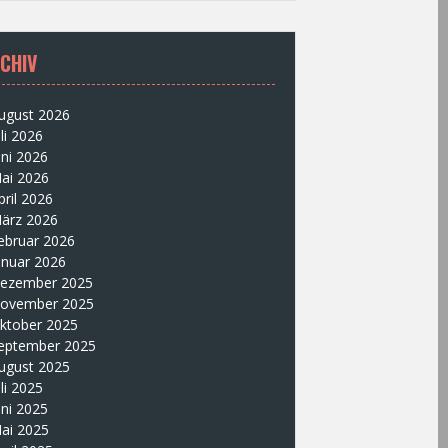
CHIV
ugust 2026
uli 2026
uni 2026
ai 2026
pril 2026
ärz 2026
ebruar 2026
anuar 2026
ezember 2025
ovember 2025
ktober 2025
eptember 2025
ugust 2025
uli 2025
uni 2025
ai 2025