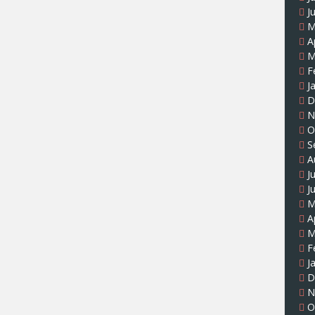
J
M
A
M
F
J
D
N
O
S
A
J
J
M
A
M
F
J
D
N
O