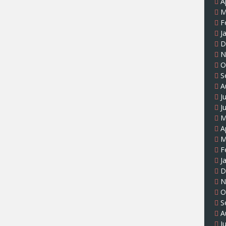
A
M
F
J
D
N
O
S
A
J
J
M
A
M
F
J
D
N
O
S
A
J