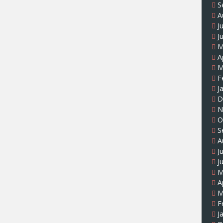
S
A
J
J
M
A
M
F
J
D
N
O
S
A
J
J
M
A
M
F
J