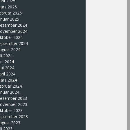
pril 2025
ärz 2025
ebruar 2025
anuar 2025
ezember 2024
ovember 2024
ktober 2024
eptember 2024
ugust 2024
uli 2024
uni 2024
ai 2024
pril 2024
ärz 2024
ebruar 2024
anuar 2024
ezember 2023
ovember 2023
ktober 2023
eptember 2023
ugust 2023
uli 2023