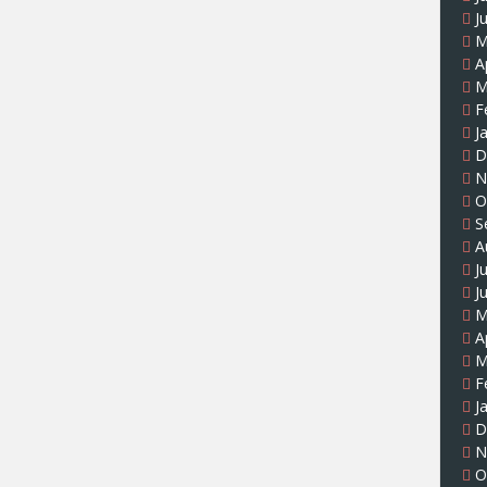
J
M
A
M
F
J
D
N
O
S
A
J
J
M
A
M
F
J
D
N
O