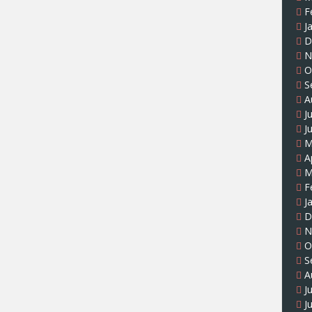
F
J
D
N
O
S
A
J
J
M
A
M
F
J
D
N
O
S
A
J
J