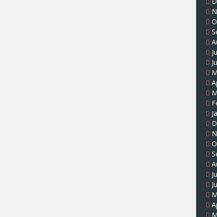
D
N
O
S
A
J
J
M
A
M
F
J
D
N
O
S
A
J
J
M
A
M