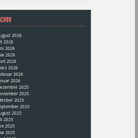
CHIV
ugust 2026
uli 2026
uni 2026
ai 2026
pril 2026
ärz 2026
ebruar 2026
anuar 2026
ezember 2025
ovember 2025
ktober 2025
eptember 2025
ugust 2025
uli 2025
uni 2025
ai 2025