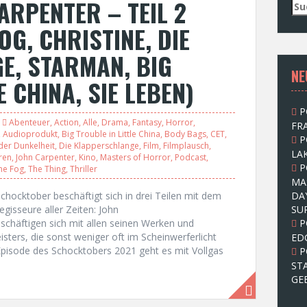
ARPENTER – TEIL 2
S
u
OG, CHRISTINE, DIE
c
h
E, STARMAN, BIG
e
NE
n
E CHINA, SIE LEBEN)
n
a
P
c
Abenteuer
,
Action
,
Alle
,
Drama
,
Fantasy
,
Horror
,
FRA
h
,
Audioprodukt
,
Big Trouble in Little China
,
Body Bags
,
CET
,
P
:
der Dunkelheit
,
Die Klapperschlange
,
Film
,
Filmplausch
,
LAK
ren
,
John Carpenter
,
Kino
,
Masters of Horror
,
Podcast
,
P
he Fog
,
The Thing
,
Thriller
MA
chocktober beschäftigt sich in drei Teilen mit dem
DA
gisseure aller Zeiten: John
SU
schäftigen sich mit allen seinen Werken und
P
sters, die sonst weniger oft im Scheinwerferlicht
ED
Episode des Schocktobers 2021 geht es mit Vollgas
P
ST
GE