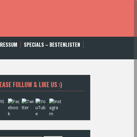
PRESSUM
SPECIALS – BESTENLISTEN
EASE FOLLOW & LIKE US :)