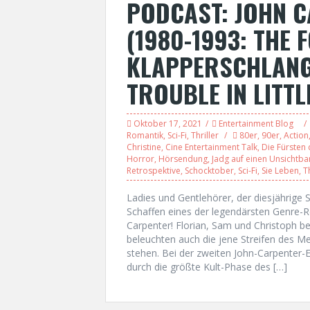
PODCAST: JOHN C
(1980-1993: THE F
KLAPPERSCHLANG
TROUBLE IN LITTL
Oktober 17, 2021
Entertainment Blog
Romantik
,
Sci-Fi
,
Thriller
80er
,
90er
,
Action
Christine
,
Cine Entertainment Talk
,
Die Fürsten 
Horror
,
Hörsendung
,
Jadg auf einen Unsichtba
Retrospektive
,
Schocktober
,
Sci-Fi
,
Sie Leben
,
T
Ladies und Gentlehörer, der diesjährige S
Schaffen eines der legendärsten Genre-Re
Carpenter! Florian, Sam und Christoph be
beleuchten auch die jene Streifen des Mei
stehen. Bei der zweiten John-Carpenter-
durch die größte Kult-Phase des […]