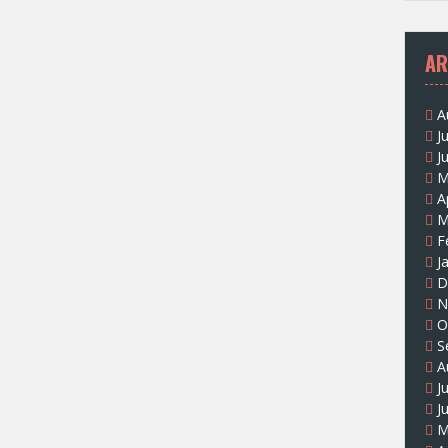
AR
A
J
J
M
A
M
F
J
D
N
O
S
A
J
J
M