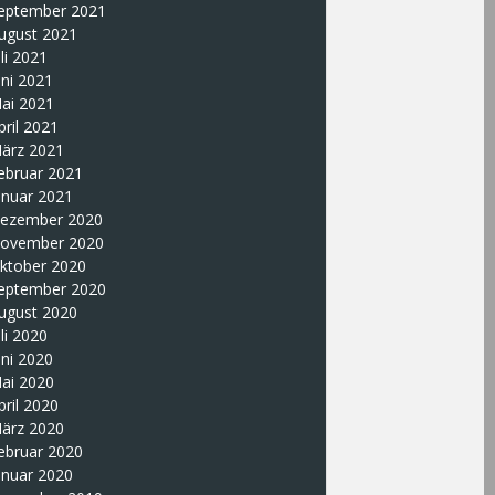
eptember 2021
ugust 2021
uli 2021
uni 2021
ai 2021
pril 2021
ärz 2021
ebruar 2021
anuar 2021
ezember 2020
ovember 2020
ktober 2020
eptember 2020
ugust 2020
uli 2020
uni 2020
ai 2020
pril 2020
ärz 2020
ebruar 2020
anuar 2020