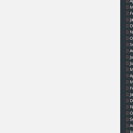
A
M
F
J
D
N
O
S
A
J
J
M
A
M
F
J
D
N
O
S
A
J