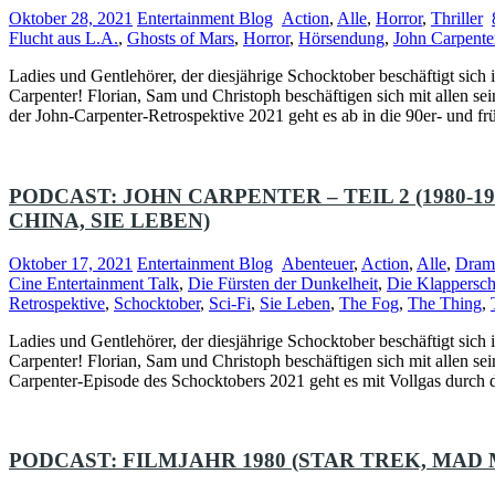
Oktober 28, 2021
Entertainment Blog
Action
,
Alle
,
Horror
,
Thriller
Flucht aus L.A.
,
Ghosts of Mars
,
Horror
,
Hörsendung
,
John Carpente
Ladies und Gentlehörer, der diesjährige Schocktober beschäftigt sich 
Carpenter! Florian, Sam und Christoph beschäftigen sich mit allen sei
der John-Carpenter-Retrospektive 2021 geht es ab in die 90er- und f
PODCAST: JOHN CARPENTER – TEIL 2 (1980-
CHINA, SIE LEBEN)
Oktober 17, 2021
Entertainment Blog
Abenteuer
,
Action
,
Alle
,
Dram
Cine Entertainment Talk
,
Die Fürsten der Dunkelheit
,
Die Klappersch
Retrospektive
,
Schocktober
,
Sci-Fi
,
Sie Leben
,
The Fog
,
The Thing
,
Ladies und Gentlehörer, der diesjährige Schocktober beschäftigt sich 
Carpenter! Florian, Sam und Christoph beschäftigen sich mit allen sei
Carpenter-Episode des Schocktobers 2021 geht es mit Vollgas durch 
PODCAST: FILMJAHR 1980 (STAR TREK, MAD 