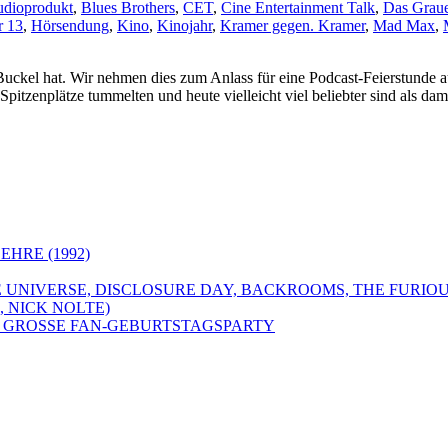
dioprodukt
,
Blues Brothers
,
CET
,
Cine Entertainment Talk
,
Das Graue
r 13
,
Hörsendung
,
Kino
,
Kinojahr
,
Kramer gegen. Kramer
,
Mad Max
,
uckel hat. Wir nehmen dies zum Anlass für eine Podcast-Feierstunde a
pitzenplätze tummelten und heute vielleicht viel beliebter sind als da
EHRE (1992)
E UNIVERSE, DISCLOSURE DAY, BACKROOMS, THE FURIOU
 NICK NOLTE)
DIE GROSSE FAN-GEBURTSTAGSPARTY