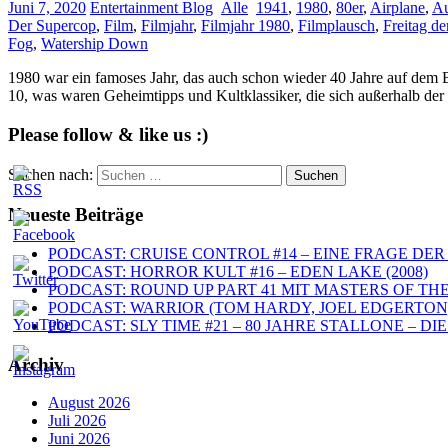
Juni 7, 2020
Entertainment Blog
Alle
1941
,
1980
,
80er
,
Airplane
,
Au
Der Supercop
,
Film
,
Filmjahr
,
Filmjahr 1980
,
Filmplausch
,
Freitag de
Fog
,
Watership Down
1980 war ein famoses Jahr, das auch schon wieder 40 Jahre auf dem B
10, was waren Geheimtipps und Kultklassiker, die sich außerhalb der S
Please follow & like us :)
Suchen nach:
Neueste Beiträge
PODCAST: CRUISE CONTROL #14 – EINE FRAGE DER 
PODCAST: HORROR KULT #16 – EDEN LAKE (2008)
PODCAST: ROUND UP PART 41 MIT MASTERS OF TH
PODCAST: WARRIOR (TOM HARDY, JOEL EDGERTON,
PODCAST: SLY TIME #21 – 80 JAHRE STALLONE – 
Archiv
August 2026
Juli 2026
Juni 2026