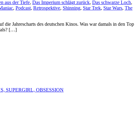
n aus der Tiefe
,
Das Imperium schlägt zurück
,
Das schwarze Loch
,
Maniac
,
Podcast
,
Retrospektive
,
Shinning
,
Star Trek
,
Star Wars
,
The
uf die Jahrescharts des deutschen Kinos. Was war damals in den Top
mals? […]
S, SUPERGIRL, OBSESSION