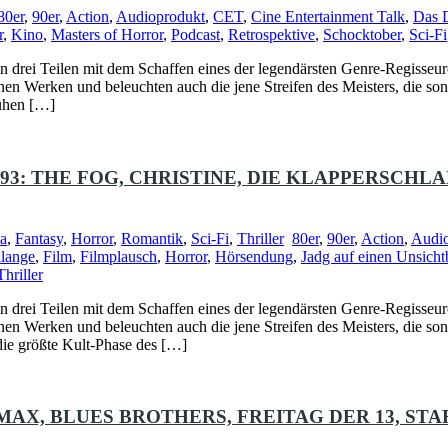
80er
,
90er
,
Action
,
Audioprodukt
,
CET
,
Cine Entertainment Talk
,
Das 
r
,
Kino
,
Masters of Horror
,
Podcast
,
Retrospektive
,
Schocktober
,
Sci-Fi
in drei Teilen mit dem Schaffen eines der legendärsten Genre-Regisseure
nen Werken und beleuchten auch die jene Streifen des Meisters, die sons
rühen […]
1993: THE FOG, CHRISTINE, DIE KLAPPERSCHL
a
,
Fantasy
,
Horror
,
Romantik
,
Sci-Fi
,
Thriller
80er
,
90er
,
Action
,
Audi
lange
,
Film
,
Filmplausch
,
Horror
,
Hörsendung
,
Jadg auf einen Unsicht
Thriller
in drei Teilen mit dem Schaffen eines der legendärsten Genre-Regisseure
nen Werken und beleuchten auch die jene Streifen des Meisters, die son
die größte Kult-Phase des […]
MAX, BLUES BROTHERS, FREITAG DER 13, STA