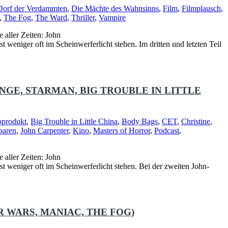
Dorf der Verdammten
,
Die Mächte des Wahnsinns
,
Film
,
Filmplausch
,
,
The Fog
,
The Ward
,
Thriller
,
Vampire
 aller Zeiten: John
t weniger oft im Scheinwerferlicht stehen. Im dritten und letzten Teil
ANGE, STARMAN, BIG TROUBLE IN LITTLE
oprodukt
,
Big Trouble in Little China
,
Body Bags
,
CET
,
Christine
,
baren
,
John Carpenter
,
Kino
,
Masters of Horror
,
Podcast
,
 aller Zeiten: John
st weniger oft im Scheinwerferlicht stehen. Bei der zweiten John-
R WARS, MANIAC, THE FOG)