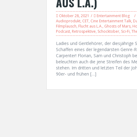
AUS L.A.)
Oktober 28, 2021
Entertainment Blog
Audioprodukt
,
CET
,
Cine Entertainment Talk
,
D
Filmplausch
,
Flucht aus L.A.
,
Ghosts of Mars
,
Ho
Podcast
,
Retrospektive
,
Schocktober
,
Sci-Fi
,
Th
Ladies und Gentlehörer, der diesjährige S
Schaffen eines der legendärsten Genre-Re
Carpenter! Florian, Sam und Christoph be
beleuchten auch die jene Streifen des Mei
stehen. Im dritten und letzten Teil der J
90er- und frühen […]