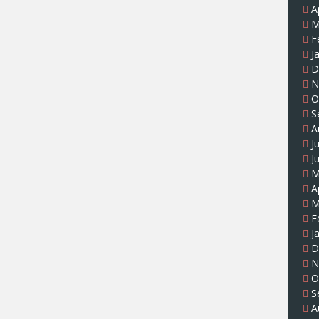
A
M
F
J
D
N
O
S
A
J
J
M
A
M
F
J
D
N
O
S
A