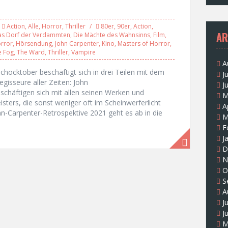
Action
,
Alle
,
Horror
,
Thriller
80er
,
90er
,
Action
,
AR
as Dorf der Verdammten
,
Die Mächte des Wahnsinns
,
Film
,
rror
,
Hörsendung
,
John Carpenter
,
Kino
,
Masters of Horror
,
e Fog
,
The Ward
,
Thriller
,
Vampire
A
chocktober beschäftigt sich in drei Teilen mit dem
J
gisseure aller Zeiten: John
J
schäftigen sich mit allen seinen Werken und
M
sters, die sonst weniger oft im Scheinwerferlicht
A
ohn-Carpenter-Retrospektive 2021 geht es ab in die
M
F
J
D
N
O
S
A
J
J
M