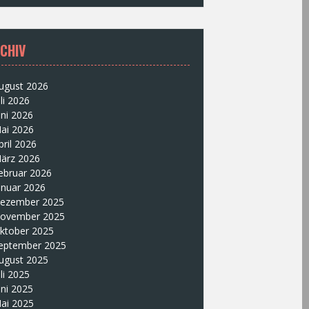
CHIV
ugust 2026
uli 2026
uni 2026
ai 2026
pril 2026
ärz 2026
ebruar 2026
anuar 2026
ezember 2025
ovember 2025
ktober 2025
eptember 2025
ugust 2025
uli 2025
uni 2025
ai 2025