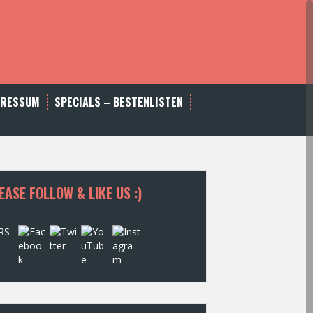
PRESSUM
SPECIALS – BESTENLISTEN
EASE FOLLOW & LIKE US :)