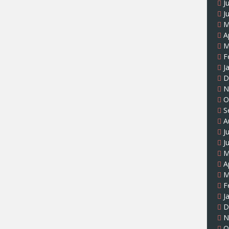
J
J
M
A
M
F
J
D
N
O
S
A
J
J
M
A
M
F
J
D
N
O