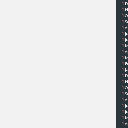
D
N
O
S
A
J
J
M
A
M
F
J
D
N
O
S
A
J
J
M
A