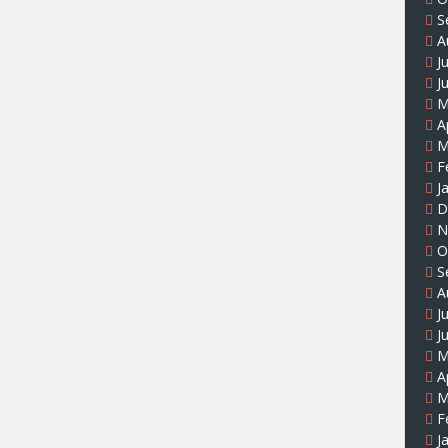
S
A
J
J
M
A
M
F
J
D
N
O
S
A
J
J
M
A
M
F
J