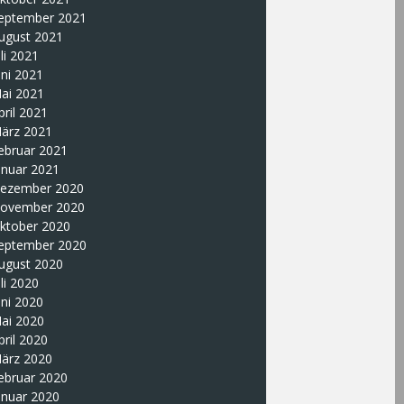
eptember 2021
ugust 2021
uli 2021
uni 2021
ai 2021
pril 2021
ärz 2021
ebruar 2021
anuar 2021
ezember 2020
ovember 2020
ktober 2020
eptember 2020
ugust 2020
uli 2020
uni 2020
ai 2020
pril 2020
ärz 2020
ebruar 2020
anuar 2020