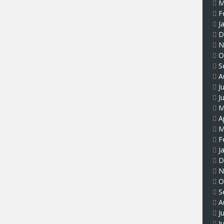
M
F
J
D
N
O
S
A
J
J
M
A
M
F
J
D
N
O
S
A
J
J