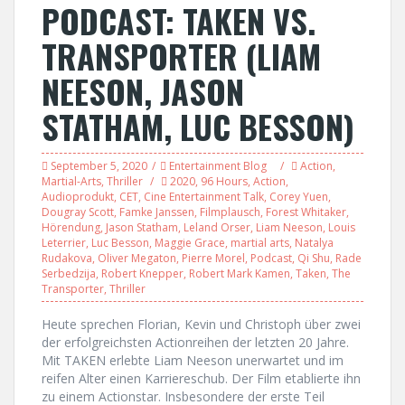
PODCAST: TAKEN VS.
TRANSPORTER (LIAM
NEESON, JASON
STATHAM, LUC BESSON)
September 5, 2020
Entertainment Blog
Action
,
Martial-Arts
,
Thriller
2020
,
96 Hours
,
Action
,
Audioprodukt
,
CET
,
Cine Entertainment Talk
,
Corey Yuen
,
Dougray Scott
,
Famke Janssen
,
Filmplausch
,
Forest Whitaker
,
Hörendung
,
Jason Statham
,
Leland Orser
,
Liam Neeson
,
Louis
Leterrier
,
Luc Besson
,
Maggie Grace
,
martial arts
,
Natalya
Rudakova
,
Oliver Megaton
,
Pierre Morel
,
Podcast
,
Qi Shu
,
Rade
Serbedzija
,
Robert Knepper
,
Robert Mark Kamen
,
Taken
,
The
Transporter
,
Thriller
Heute sprechen Florian, Kevin und Christoph über zwei
der erfolgreichsten Actionreihen der letzten 20 Jahre.
Mit TAKEN erlebte Liam Neeson unerwartet und im
reifen Alter einen Karriereschub. Der Film etablierte ihn
zu einem Actionstar. Insbesondere der erste Teil