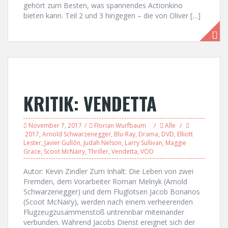
gehört zum Besten, was spannendes Actionkino
bieten kann. Teil 2 und 3 hingegen – die von Oliver […]
KRITIK: VENDETTA
November 7, 2017
Florian Wurfbaum
Alle
2017
,
Arnold Schwarzenegger
,
Blu-Ray
,
Drama
,
DVD
,
Elliott
Lester
,
Javier Gullón
,
Judah Nelson
,
Larry Sullivan
,
Maggie
Grace
,
Scoot McNairy
,
Thriller
,
Vendetta
,
VOD
Autor: Kevin Zindler Zum Inhalt: Die Leben von zwei
Fremden, dem Vorarbeiter Roman Melnyk (Arnold
Schwarzenegger) und dem Fluglotsen Jacob Bonanos
(Scoot McNairy), werden nach einem verheerenden
Flugzeugzusammenstoß untrennbar miteinander
verbunden. Während Jacobs Dienst ereignet sich der