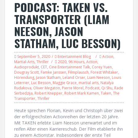
PODCAST: TAKEN VS.
TRANSPORTER (LIAM
NEESON, JASON
STATHAM, LUC BESSON)
September 5, 2020
Entertainment Blog
Action
,
Martial-Arts
,
Thriller
2020
,
96 Hours
,
Action
,
Audioprodukt
,
CET
,
Cine Entertainment Talk
,
Corey Yuen
,
Dougray Scott
,
Famke Janssen
,
Filmplausch
,
Forest Whitaker
,
Hörendung
,
Jason Statham
,
Leland Orser
,
Liam Neeson
,
Louis
Leterrier
,
Luc Besson
,
Maggie Grace
,
martial arts
,
Natalya
Rudakova
,
Oliver Megaton
,
Pierre Morel
,
Podcast
,
Qi Shu
,
Rade
Serbedzija
,
Robert Knepper
,
Robert Mark Kamen
,
Taken
,
The
Transporter
,
Thriller
Heute sprechen Florian, Kevin und Christoph über zwei
der erfolgreichsten Actionreihen der letzten 20 Jahre.
Mit TAKEN erlebte Liam Neeson unerwartet und im
reifen Alter einen Karriereschub. Der Film etablierte ihn
zu einem Actionstar. Insbesondere der erste Teil