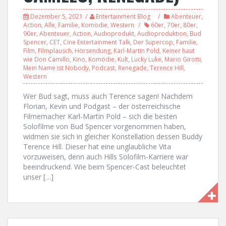
Dezember 5, 2021
Entertainment Blog
Abenteuer
,
Action
,
Alle
,
Familie
,
Komödie
,
Western
60er
,
70er
,
80er
,
90er
,
Abenteuer
,
Action
,
Audioprodukt
,
Audioproduktion
,
Bud
Spencer
,
CET
,
Cine Entertainment Talk
,
Der Supercop
,
Familie
,
Film
,
Filmplausch
,
Hörsendung
,
Karl-Martin Pold
,
Keiner haut
wie Don Camillo
,
Kino
,
Komödie
,
Kult
,
Lucky Luke
,
Mario Girotti
,
Mein Name ist Nobody
,
Podcast
,
Renegade
,
Terence Hill
,
Western
Wer Bud sagt, muss auch Terence sagen! Nachdem
Florian, Kevin und Podgast – der österreichische
Filmemacher Karl-Martin Pold – sich die besten
Solofilme von Bud Spencer vorgenommen haben,
widmen sie sich in gleicher Konstellation dessen Buddy
Terence Hill. Dieser hat eine unglaubliche Vita
vorzuweisen, denn auch Hills Solofilm-Karriere war
beeindruckend. Wie beim Spencer-Cast beleuchtet
unser […]