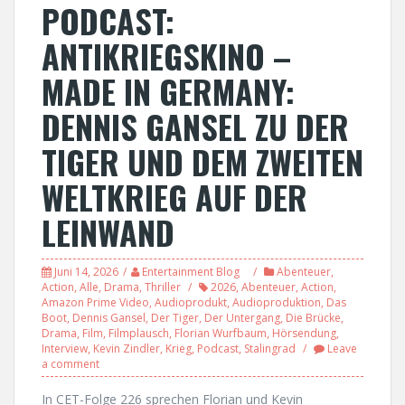
PODCAST:
ANTIKRIEGSKINO –
MADE IN GERMANY:
DENNIS GANSEL ZU DER
TIGER UND DEM ZWEITEN
WELTKRIEG AUF DER
LEINWAND
Juni 14, 2026
Entertainment Blog
Abenteuer
,
Action
,
Alle
,
Drama
,
Thriller
2026
,
Abenteuer
,
Action
,
Amazon Prime Video
,
Audioprodukt
,
Audioproduktion
,
Das
Boot
,
Dennis Gansel
,
Der Tiger
,
Der Untergang
,
Die Brücke
,
Drama
,
Film
,
Filmplausch
,
Florian Wurfbaum
,
Hörsendung
,
Interview
,
Kevin Zindler
,
Krieg
,
Podcast
,
Stalingrad
Leave
a comment
In CET-Folge 226 sprechen Florian und Kevin