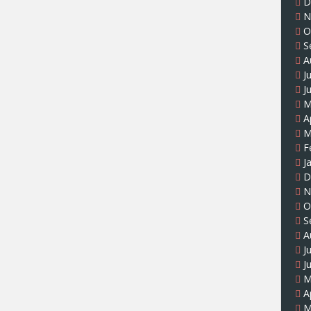
D
N
O
S
A
J
J
M
A
M
F
J
D
N
O
S
A
J
J
M
A
M