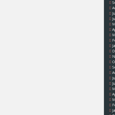
S
A
J
J
M
A
M
F
J
D
N
O
S
A
J
J
M
A
M
F
J