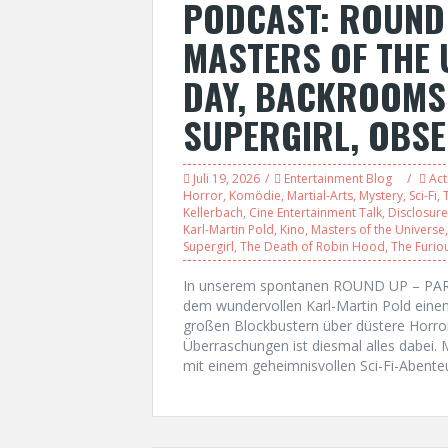
PODCAST: ROUND 
MASTERS OF THE 
DAY, BACKROOMS,
SUPERGIRL, OBSE
Juli 19, 2026
Entertainment Blog
Act
Horror
,
Komödie
,
Martial-Arts
,
Mystery
,
Sci-Fi
,
T
Kellerbach
,
Cine Entertainment Talk
,
Disclosur
Karl-Martin Pold
,
Kino
,
Masters of the Universe
Supergirl
,
The Death of Robin Hood
,
The Furio
In unserem spontanen ROUND UP – PART
dem wundervollen Karl-Martin Pold einen 
großen Blockbustern über düstere Horror
Überraschungen ist diesmal alles dabei.
mit einem geheimnisvollen Sci-Fi-Aben