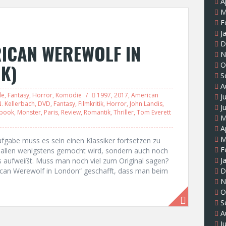
A
M
F
J
D
RICAN WEREWOLF IN
N
K)
O
S
A
le
,
Fantasy
,
Horror
,
Komödie
1997
,
2017
,
American
J
. Kellerbach
,
DVD
,
Fantasy
,
Filmkritik
,
Horror
,
John Landis
,
J
book
,
Monster
,
Paris
,
Review
,
Romantik
,
Thriller
,
Tom Everett
M
A
M
gabe muss es sein einen Klassiker fortsetzen zu
F
n allen wenigstens gemocht wird, sondern auch noch
J
rs aufweißt. Muss man noch viel zum Original sagen?
ican Werewolf in London“ geschafft, dass man beim
D
N
O
S
A
J