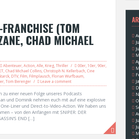
AR
-FRANCHISE (TOM
 ZANE, CHAD MICHAEL
A
J
J
M
A
Abenteuer
,
Action
,
Alle
,
Krieg
,
Thriller
00er
,
10er
,
90er
,
M
ET
,
Chad Michael Collins
,
Christoph N. Kellerbach
,
Cine
F
tarck
,
DTV
,
Film
,
Filmplausch
,
Florian Wurfbaum
,
J
ler
,
Tom Berenger
Leave a comment
D
n zu einer neuen Folge unseres Podcasts
N
an und Dominik nehmen euch mit auf eine explosive
O
 One-Liner und Direct-to-Video-Action. Wir haben uns
S
ommen – von den Anfängen mit SNIPER: DER
A
SASSIN’S END […]
J
J
M