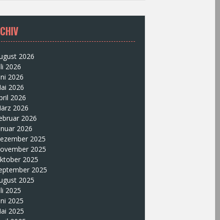
CHIV
ugust 2026
uli 2026
uni 2026
ai 2026
pril 2026
ärz 2026
ebruar 2026
anuar 2026
ezember 2025
ovember 2025
ktober 2025
eptember 2025
ugust 2025
uli 2025
uni 2025
ai 2025