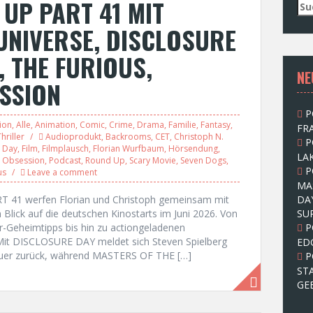
UP PART 41 MIT
S
u
UNIVERSE, DISCLOSURE
c
h
 THE FURIOUS,
e
NE
n
SSION
n
a
P
c
ion
,
Alle
,
Animation
,
Comic
,
Crime
,
Drama
,
Familie
,
Fantasy
,
FRA
h
hriller
Audioprodukt
,
Backrooms
,
CET
,
Christoph N.
P
:
e Day
,
Film
,
Filmplausch
,
Florian Wurfbaum
,
Hörsendung
,
LAK
,
Obsession
,
Podcast
,
Round Up
,
Scary Movie
,
Seven Dogs
,
P
us
Leave a comment
MA
 41 werfen Florian und Christoph gemeinsam mit
DA
Blick auf die deutschen Kinostarts im Juni 2026. Von
SU
-Geheimtipps bis hin zu actiongeladenen
P
 Mit DISCLOSURE DAY meldet sich Steven Spielberg
ED
teuer zurück, während MASTERS OF THE […]
P
ST
GE