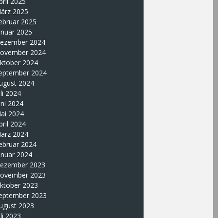
pril 2025
ärz 2025
ebruar 2025
anuar 2025
ezember 2024
ovember 2024
ktober 2024
eptember 2024
ugust 2024
uli 2024
uni 2024
ai 2024
pril 2024
ärz 2024
ebruar 2024
anuar 2024
ezember 2023
ovember 2023
ktober 2023
eptember 2023
ugust 2023
uli 2023