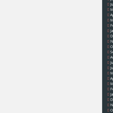
J
M
A
M
F
J
D
N
O
S
A
J
J
M
A
M
F
J
D
N
O