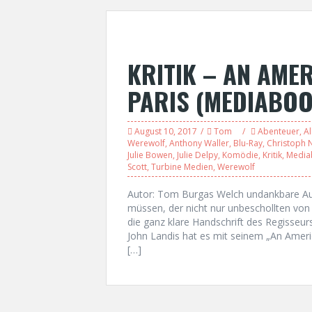
KRITIK – AN AME
PARIS (MEDIABOO
August 10, 2017
Tom
Abenteuer
,
Al
Werewolf
,
Anthony Waller
,
Blu-Ray
,
Christoph N
Julie Bowen
,
Julie Delpy
,
Komödie
,
Kritik
,
Media
Scott
,
Turbine Medien
,
Werewolf
Autor: Tom Burgas Welch undankbare Auf
müssen, der nicht nur unbeschollten vo
die ganz klare Handschrift des Regisseu
John Landis hat es mit seinem „An Amer
[…]