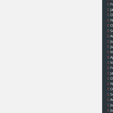
F
J
D
N
O
S
A
J
J
M
A
M
F
J
D
N
O
S
A
J
J