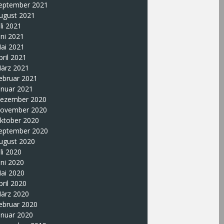
eptember 2021
ugust 2021
uli 2021
uni 2021
ai 2021
pril 2021
ärz 2021
ebruar 2021
anuar 2021
ezember 2020
ovember 2020
ktober 2020
eptember 2020
ugust 2020
uli 2020
uni 2020
ai 2020
pril 2020
ärz 2020
ebruar 2020
anuar 2020