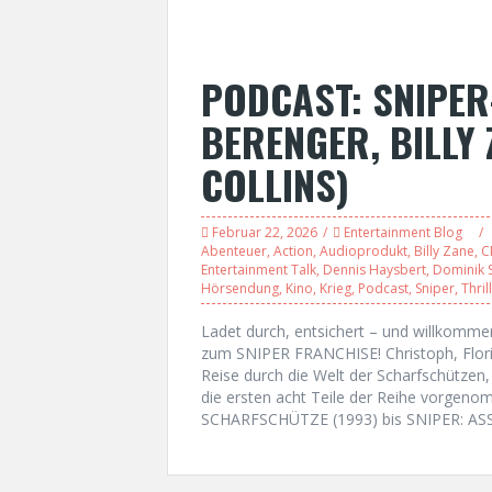
PODCAST: SNIPER
BERENGER, BILLY
COLLINS)
Februar 22, 2026
Entertainment Blog
Abenteuer
,
Action
,
Audioprodukt
,
Billy Zane
,
C
Entertainment Talk
,
Dennis Haysbert
,
Dominik S
Hörsendung
,
Kino
,
Krieg
,
Podcast
,
Sniper
,
Thril
Ladet durch, entsichert – und willkomme
zum SNIPER FRANCHISE! Christoph, Flori
Reise durch die Welt der Scharfschützen,
die ersten acht Teile der Reihe vorgen
SCHARFSCHÜTZE (1993) bis SNIPER: AS