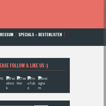
PRESSUM
SPECIALS – BESTENLISTEN
EASE FOLLOW & LIKE US :)