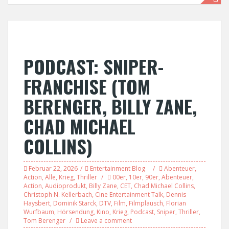
PODCAST: SNIPER-
FRANCHISE (TOM
BERENGER, BILLY ZANE,
CHAD MICHAEL
COLLINS)
Februar 22, 2026
Entertainment Blog
Abenteuer
,
Action
,
Alle
,
Krieg
,
Thriller
00er
,
10er
,
90er
,
Abenteuer
,
Action
,
Audioprodukt
,
Billy Zane
,
CET
,
Chad Michael Collins
,
Christoph N. Kellerbach
,
Cine Entertainment Talk
,
Dennis
Haysbert
,
Dominik Starck
,
DTV
,
Film
,
Filmplausch
,
Florian
Wurfbaum
,
Hörsendung
,
Kino
,
Krieg
,
Podcast
,
Sniper
,
Thriller
,
Tom Berenger
Leave a comment