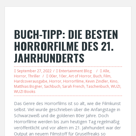
BUCH-TIPP: DIE BESTEN
HORRORFILME DES 21.
JAHRHUNDERTS
September 27, 2022
Entertainment Blog
Alle
,
Horror
,
Thriller
00er
,
10er
,
Art of Horror
,
Buch
,
Film
,
Hardcoverausgabe
,
Horror
,
Horrorfilme
,
Kevin Zindler
,
Kino
,
Matthias Bogner
,
Sachbuch
,
Sarah French
,
Taschenbuch
,
WUZI
,
WUZI Books
Das Genre des Horrorfilms ist so alt, wie die Filmkunst
selbst. Viel wurde geschrieben über die Anfangstage in
Schwarzweiß und die goldenen 80er Jahre. Doch
Horrorfilme werden bis zum heutigen Tag regelmäßig
veröffentlicht und vor allem im 21. Jahrhundert war der
Output an neuem Filmstoff für Gruselfreaks so