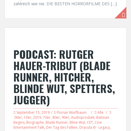
zahlreich wie nie. DIE BESTEN HORRORFILME DES […]
PODCAST: RUTGER
HAUER-TRIBUT (BLADE
RUNNER, HITCHER,
BLINDE WUT, SPETTERS,
JUGGER)
September 15, 2019
Florian Wurfbaum
Alle
00er
,
10er
,
2019
,
70er
,
80er
,
90er
,
Audioprodukt
,
Batman
Begins
,
Biograpfie
,
Blade Runner
,
Bline Wut
,
CET
,
Cine
Entertainment Talk
,
Der Tag des Falken
,
Dracula III - Legacy
,