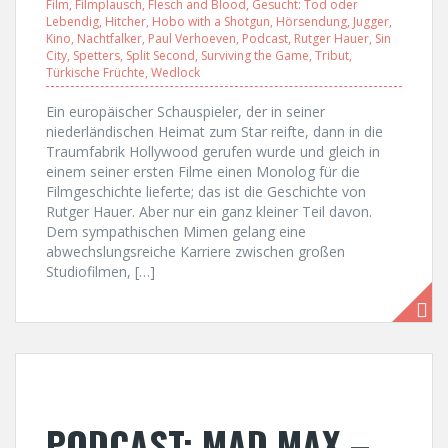
Film
,
Filmplausch
,
Flesch and Blood
,
Gesucht: Tod oder
Lebendig
,
Hitcher
,
Hobo with a Shotgun
,
Hörsendung
,
Jugger
,
Kino
,
Nachtfalker
,
Paul Verhoeven
,
Podcast
,
Rutger Hauer
,
Sin
City
,
Spetters
,
Split Second
,
Surviving the Game
,
Tribut
,
Türkische Früchte
,
Wedlock
Ein europäischer Schauspieler, der in seiner
niederländischen Heimat zum Star reifte, dann in die
Traumfabrik Hollywood gerufen wurde und gleich in
einem seiner ersten Filme einen Monolog für die
Filmgeschichte lieferte; das ist die Geschichte von
Rutger Hauer. Aber nur ein ganz kleiner Teil davon.
Dem sympathischen Mimen gelang eine
abwechslungsreiche Karriere zwischen großen
Studiofilmen, […]
PODCAST: MAD MAX –