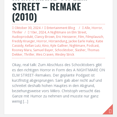
STREET – REMAKE
(2010)
Oktober 30, 2024
Entertainment Blog
Alle
,
Horror
,
Thriller
10er
,
2024
,
A Nightmare on Elm Street
,
Audioprodukt
,
Clancy Brown
,
Eric Heisserer
,
Film
,
Filmplausch
,
Freddy Krueger
,
Horror
,
Hörsendung
,
Jackie Earle Haley
,
Katie
Cassidy
,
Kellan Lutz
,
Kino
,
Kyle Gallner
,
Nightmare
,
Podcast
,
Rooney Mara
,
Samuel Bayer
,
Schocktober
,
Slasher
,
Thomas
Dekker
,
Thriller
,
Wes Craven
,
Wesley Strick
Okay, real talk: Zum Abschluss des Schocktobers gibt
es den richtigen Horror in Form des A NIGHTMARE ON
ELM STREET-Remakes. Der geplante Podgast ist
kurzfristig abgesprungen. Sam gab aber nicht auf und
schreitet deshalb hohen Hauptes in den Abgrund,
beziehungsweise vors Mikro. Christoph versucht das
Ganze mit Humor zu nehmen und musste nur ganz
wenig […]