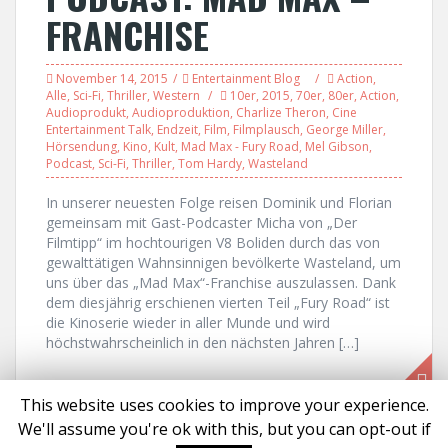
FRANCHISE
November 14, 2015
Entertainment Blog
Action
,
Alle
,
Sci-Fi
,
Thriller
,
Western
10er
,
2015
,
70er
,
80er
,
Action
,
Audioprodukt
,
Audioproduktion
,
Charlize Theron
,
Cine
Entertainment Talk
,
Endzeit
,
Film
,
Filmplausch
,
George Miller
,
Hörsendung
,
Kino
,
Kult
,
Mad Max - Fury Road
,
Mel Gibson
,
Podcast
,
Sci-Fi
,
Thriller
,
Tom Hardy
,
Wasteland
In unserer neuesten Folge reisen Dominik und Florian
gemeinsam mit Gast-Podcaster Micha von „Der
Filmtipp“ im hochtourigen V8 Boliden durch das von
gewalttätigen Wahnsinnigen bevölkerte Wasteland, um
uns über das „Mad Max“-Franchise auszulassen. Dank
dem diesjährig erschienen vierten Teil „Fury Road“ ist
die Kinoserie wieder in aller Munde und wird
höchstwahrscheinlich in den nächsten Jahren […]
This website uses cookies to improve your experience.
We'll assume you're ok with this, but you can opt-out if
Proudly powered by WordPress
|
Theme:
Solon
by aThemes