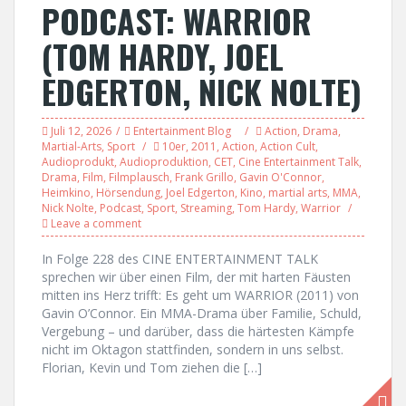
PODCAST: WARRIOR
(TOM HARDY, JOEL
EDGERTON, NICK NOLTE)
Juli 12, 2026
Entertainment Blog
Action
,
Drama
,
Martial-Arts
,
Sport
10er
,
2011
,
Action
,
Action Cult
,
Audioprodukt
,
Audioproduktion
,
CET
,
Cine Entertainment Talk
,
Drama
,
Film
,
Filmplausch
,
Frank Grillo
,
Gavin O'Connor
,
Heimkino
,
Hörsendung
,
Joel Edgerton
,
Kino
,
martial arts
,
MMA
,
Nick Nolte
,
Podcast
,
Sport
,
Streaming
,
Tom Hardy
,
Warrior
Leave a comment
In Folge 228 des CINE ENTERTAINMENT TALK
sprechen wir über einen Film, der mit harten Fäusten
mitten ins Herz trifft: Es geht um WARRIOR (2011) von
Gavin O’Connor. Ein MMA-Drama über Familie, Schuld,
Vergebung – und darüber, dass die härtesten Kämpfe
nicht im Oktagon stattfinden, sondern in uns selbst.
Florian, Kevin und Tom ziehen die […]