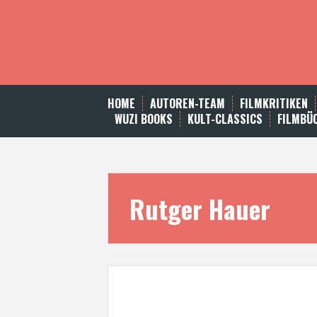
S
k
i
p
t
o
c
HOME
AUTOREN-TEAM
FILMKRITIKEN
o
WUZI BOOKS
KULT-CLASSICS
FILMBÜ
n
t
e
n
t
Rutger Hauer