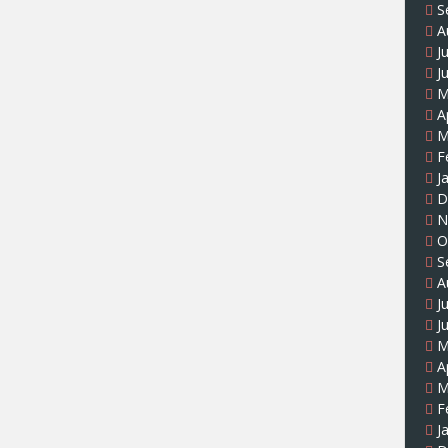
S
A
J
J
M
A
M
F
J
D
N
O
S
A
J
J
M
A
M
F
J