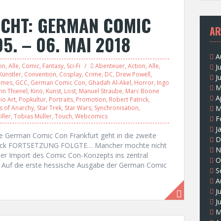
ICHT: GERMAN COMIC
AR
. – 06. MAI 2018
A
on
,
Alle
,
Comic
,
Fantasy
,
Sci-Fi
Abenteuer
,
Action
,
Alle
,
J
ünstler
,
Convention
,
Cosplay
,
Crime
,
DC
,
Drew Powell
,
J
ames
,
GCC
,
German Comic Con
,
Ghadah Al-Akel
,
Horror
,
Ingo
M
hn Thienel
,
Kino
,
Kunst
,
Lost
,
Manuel Straube
,
Marc Boone
A
io Art
,
Popkultur
,
Portraits
,
Promotion
,
Robert Patrick
,
s of Anarchy
,
Star Trek
,
Star Wars
,
Synchronisation
,
M
iller
,
Tobias Müller
,
Touch
,
Webcomics
F
J
ie German Comic Con Frankfurt geht in die zweite
D
tarck FORTSETZUNG FOLGTE… Mancher mochte nicht
N
er Import des Comic Con-Konzepts ins zentral
O
. Auf die erste hessische Ausgabe der German Comic
S
A
J
J
M