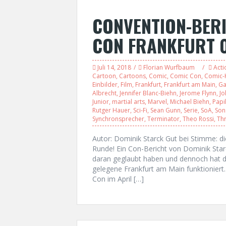
CONVENTION-BER
CON FRANKFURT 05
Juli 14, 2018
Florian Wurfbaum
Acti
Cartoon
,
Cartoons
,
Comic
,
Comic Con
,
Comic-K
Einbilder
,
Film
,
Frankfurt
,
Frankfurt am Main
,
G
Albrecht
,
Jennifer Blanc-Biehn
,
Jerome Flynn
,
Jo
Junior
,
martial arts
,
Marvel
,
Michael Biehn
,
Papil
Rutger Hauer
,
Sci-Fi
,
Sean Gunn
,
Serie
,
SoA
,
Son
Synchronsprecher
,
Terminator
,
Theo Rossi
,
Thr
Autor: Dominik Starck Gut bei Stimme: d
Runde! Ein Con-Bericht von Dominik S
daran geglaubt haben und dennoch hat d
gelegene Frankfurt am Main funktioniert
Con im April […]