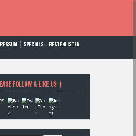
PRESSUM
SPECIALS – BESTENLISTEN
EASE FOLLOW & LIKE US :)