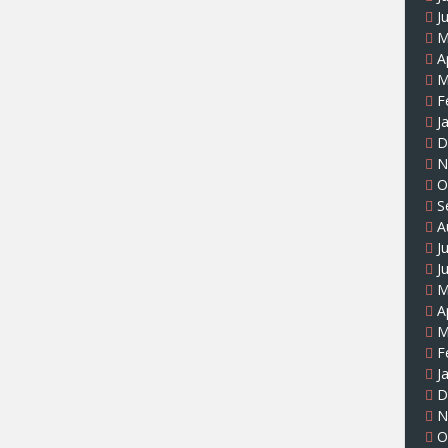
J
M
A
M
F
J
D
N
O
S
A
J
J
M
A
M
F
J
D
N
O