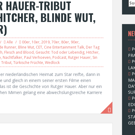
R HAUER-TRIBUT
S
u
HITCHER, BLINDE WUT,
c
h
R)
e
NE
n
n
Alle
00er
,
10er
,
2019
,
70er
,
80er
,
90er
,
a
de Runner
,
Bline Wut
,
CET
,
Cine Entertainment Talk
,
Der Tag
P
c
ch
,
Flesch and Blood
,
Gesucht: Tod oder Lebendig
,
Hitcher
,
FRA
h
o
,
Nachtfalker
,
Paul Verhoeven
,
Podcast
,
Rutger Hauer
,
Sin
P
:
,
Tribut
,
Türkische Früchte
,
Wedlock
LAK
P
ner niederländischen Heimat zum Star reifte, dann in
MA
 und gleich in einem seiner ersten Filme einen
DA
das ist die Geschichte von Rutger Hauer. Aber nur ein
SU
chen Mimen gelang eine abwechslungsreiche Karriere
P
ED
P
ST
GE