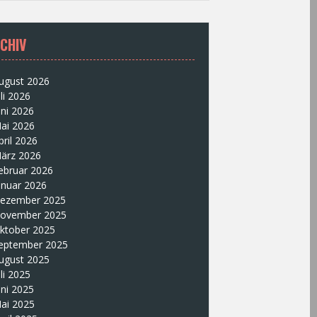
CHIV
ugust 2026
uli 2026
uni 2026
ai 2026
pril 2026
ärz 2026
ebruar 2026
anuar 2026
ezember 2025
ovember 2025
ktober 2025
eptember 2025
ugust 2025
uli 2025
uni 2025
ai 2025