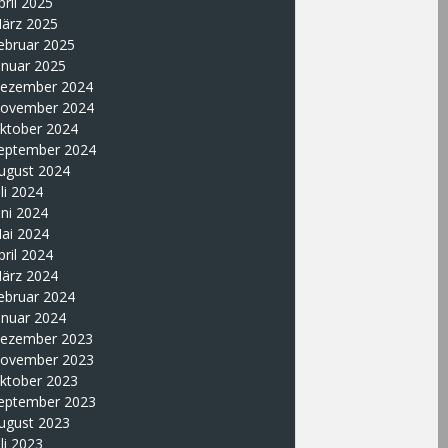
pril 2025
ärz 2025
ebruar 2025
anuar 2025
ezember 2024
ovember 2024
ktober 2024
eptember 2024
ugust 2024
uli 2024
uni 2024
ai 2024
pril 2024
ärz 2024
ebruar 2024
anuar 2024
ezember 2023
ovember 2023
ktober 2023
eptember 2023
ugust 2023
uli 2023