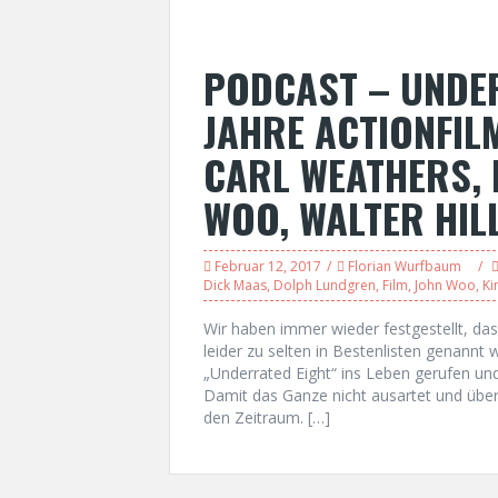
PODCAST – UNDER
JAHRE ACTIONFIL
CARL WEATHERS, 
WOO, WALTER HIL
Februar 12, 2017
Florian Wurfbaum
Dick Maas
,
Dolph Lundgren
,
Film
,
John Woo
,
Ki
Wir haben immer wieder festgestellt, das
leider zu selten in Bestenlisten genannt
„Underrated Eight“ ins Leben gerufen und
Damit das Ganze nicht ausartet und übers
den Zeitraum. […]