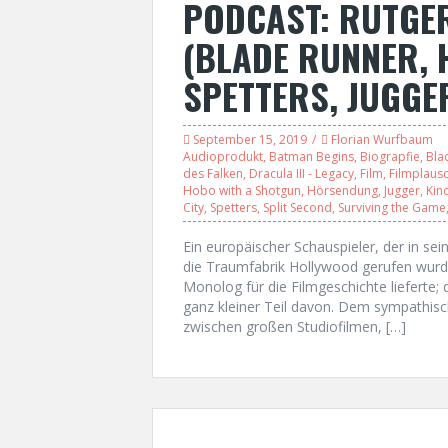
PODCAST: RUTGE
(BLADE RUNNER, 
SPETTERS, JUGGE
September 15, 2019
Florian Wurfbaum
Audioprodukt
,
Batman Begins
,
Biograpfie
,
Bla
des Falken
,
Dracula III - Legacy
,
Film
,
Filmplaus
Hobo with a Shotgun
,
Hörsendung
,
Jugger
,
Kin
City
,
Spetters
,
Split Second
,
Surviving the Game
Ein europäischer Schauspieler, der in sei
die Traumfabrik Hollywood gerufen wurde
Monolog für die Filmgeschichte lieferte; 
ganz kleiner Teil davon. Dem sympathis
zwischen großen Studiofilmen, […]