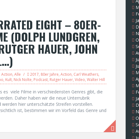
A
M
F
RATED EIGHT – 80ER-
J
D
ME (DOLPH LUNDGREN,
N
O
RUTGER HAUER, JOHN
S
A
L…)
J
J
M
Action
,
Alle
2017
,
80er Jahre
,
Action
,
Carl Weathers
,
A
no
,
Kult
,
Nick Nolte
,
Podcast
,
Rutger Hauer
,
Video
,
Walter Hill
M
s es viele Filme in verschiedensten Genres gibt, die
F
 werden. Daher haben wir die neue Unterrubrik
J
 werden hier unterschätzte Streifen vorstellen.
D
ichtlich ist, bestimmen wir im Vorfeld das Genre und
N
O
S
A
J