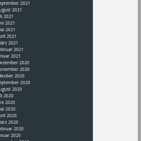
eptember 2021
ugust 2021
uli 2021
uni 2021
ai 2021
pril 2021
ärz 2021
ebruar 2021
anuar 2021
ezember 2020
ovember 2020
ktober 2020
eptember 2020
ugust 2020
uli 2020
uni 2020
ai 2020
pril 2020
ärz 2020
ebruar 2020
anuar 2020