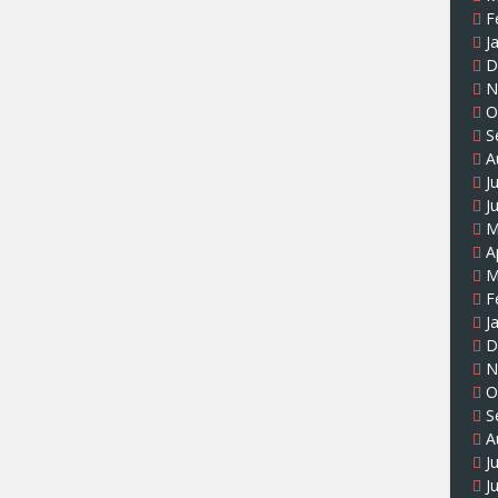
F
J
D
N
O
S
A
J
J
M
A
M
F
J
D
N
O
S
A
J
J