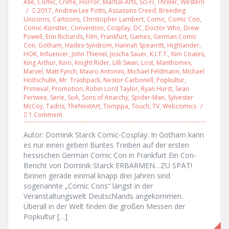
Alle
,
Comic
,
Crime
,
Horror
,
Martial-Arts
,
Sci-Fi
,
Thriller
,
Western
2017
,
Andrew Lee Potts
,
Assassins Creed
,
Breeding
Unicorns
,
Cartoons
,
Christopher Lambert
,
Comic
,
Comic Con
,
Comic-Künstler
,
Convention
,
Cosplay
,
DC
,
Doctor Who
,
Drew
Powell
,
Erin Richards
,
Film
,
Frankfurt
,
Games
,
German Comic
Con
,
Gotham
,
Hades-Syndrom
,
Hannah Spearritt
,
Highlander
,
HOK
,
Influencer
,
John Thienel
,
Joscha Sauer
,
K.I.T.T.
,
Kim Coates
,
King Arthur
,
Kino
,
Knight Rider
,
Lilli Swan
,
Lost
,
Manthomex
,
Marvel
,
Matt Fynch
,
Mauro Antonini
,
Michael Feldmann
,
Michael
Holtschulte
,
Mr. Trashpack
,
Nestor Carbonell
,
Popkultur
,
Primeval
,
Promotion
,
Robin Lord Taylor
,
Ryan Hurst
,
Sean
Pertwee
,
Serie
,
SoA
,
Sons of Anarchy
,
Spider-Man
,
Sylvester
McCoy
,
Tadris
,
TheNextArt
,
Tomppa
,
Touch
,
TV
,
Webcomics
1 Comment
Autor: Dominik Starck Comic-Cosplay: In Gotham kann
es nur einen geben! Buntes Treiben auf der ersten
hessischen German Comic Con in Frankfurt Ein Con-
Bericht von Dominik Starck ERBARMEN…ZU SPÄT!
Binnen gerade einmal knapp drei Jahren sind
sogenannte „Comic Cons“ längst in der
Veranstaltungswelt Deutschlands angekommen.
Überall in der Welt finden die großen Messen der
Popkultur […]