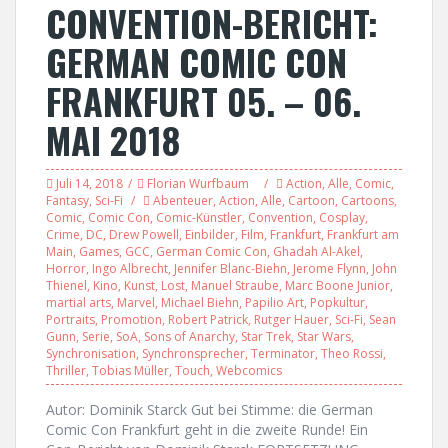
CONVENTION-BERICHT:
GERMAN COMIC CON
FRANKFURT 05. – 06.
MAI 2018
Juli 14, 2018
Florian Wurfbaum
Action
,
Alle
,
Comic
,
Fantasy
,
Sci-Fi
Abenteuer
,
Action
,
Alle
,
Cartoon
,
Cartoons
,
Comic
,
Comic Con
,
Comic-Künstler
,
Convention
,
Cosplay
,
Crime
,
DC
,
Drew Powell
,
Einbilder
,
Film
,
Frankfurt
,
Frankfurt am
Main
,
Games
,
GCC
,
German Comic Con
,
Ghadah Al-Akel
,
Horror
,
Ingo Albrecht
,
Jennifer Blanc-Biehn
,
Jerome Flynn
,
John
Thienel
,
Kino
,
Kunst
,
Lost
,
Manuel Straube
,
Marc Boone Junior
,
martial arts
,
Marvel
,
Michael Biehn
,
Papilio Art
,
Popkultur
,
Portraits
,
Promotion
,
Robert Patrick
,
Rutger Hauer
,
Sci-Fi
,
Sean
Gunn
,
Serie
,
SoA
,
Sons of Anarchy
,
Star Trek
,
Star Wars
,
Synchronisation
,
Synchronsprecher
,
Terminator
,
Theo Rossi
,
Thriller
,
Tobias Müller
,
Touch
,
Webcomics
Autor: Dominik Starck Gut bei Stimme: die German
Comic Con Frankfurt geht in die zweite Runde! Ein