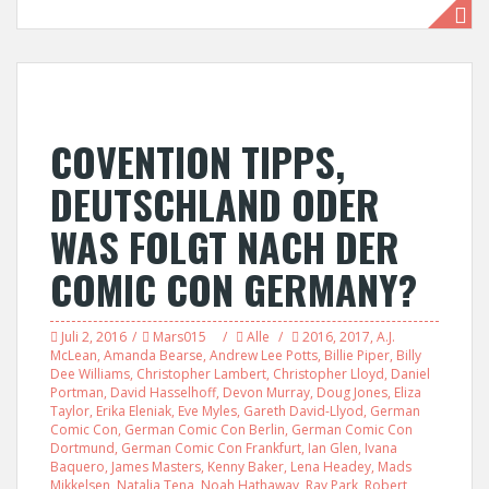
COVENTION TIPPS,
DEUTSCHLAND ODER
WAS FOLGT NACH DER
COMIC CON GERMANY?
Juli 2, 2016
Mars015
Alle
2016
,
2017
,
A.J.
McLean
,
Amanda Bearse
,
Andrew Lee Potts
,
Billie Piper
,
Billy
Dee Williams
,
Christopher Lambert
,
Christopher Lloyd
,
Daniel
Portman
,
David Hasselhoff
,
Devon Murray
,
Doug Jones
,
Eliza
Taylor
,
Erika Eleniak
,
Eve Myles
,
Gareth David-Llyod
,
German
Comic Con
,
German Comic Con Berlin
,
German Comic Con
Dortmund
,
German Comic Con Frankfurt
,
Ian Glen
,
Ivana
Baquero
,
James Masters
,
Kenny Baker
,
Lena Headey
,
Mads
Mikkelsen
,
Natalia Tena
,
Noah Hathaway
,
Ray Park
,
Robert