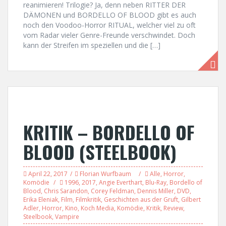
reanimieren! Trilogie? Ja, denn neben RITTER DER
DÄMONEN und BORDELLO OF BLOOD gibt es auch
noch den Voodoo-Horror RITUAL, welcher viel zu oft
vom Radar vieler Genre-Freunde verschwindet. Doch
kann der Streifen im speziellen und die […]
KRITIK – BORDELLO OF
BLOOD (STEELBOOK)
April 22, 2017
Florian Wurfbaum
Alle
,
Horror
,
Komödie
1996
,
2017
,
Angie Everthart
,
Blu-Ray
,
Bordello of
Blood
,
Chris Sarandon
,
Corey Feldman
,
Dennis Miller
,
DVD
,
Erika Eleniak
,
Film
,
Filmkritik
,
Geschichten aus der Gruft
,
Gilbert
Adler
,
Horror
,
Kino
,
Koch Media
,
Komödie
,
Kritik
,
Review
,
Steelbook
,
Vampire