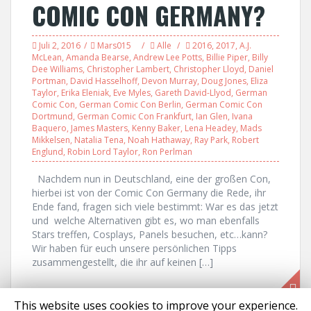
COMIC CON GERMANY?
Juli 2, 2016
Mars015
Alle
2016
,
2017
,
A.J.
McLean
,
Amanda Bearse
,
Andrew Lee Potts
,
Billie Piper
,
Billy
Dee Williams
,
Christopher Lambert
,
Christopher Lloyd
,
Daniel
Portman
,
David Hasselhoff
,
Devon Murray
,
Doug Jones
,
Eliza
Taylor
,
Erika Eleniak
,
Eve Myles
,
Gareth David-Llyod
,
German
Comic Con
,
German Comic Con Berlin
,
German Comic Con
Dortmund
,
German Comic Con Frankfurt
,
Ian Glen
,
Ivana
Baquero
,
James Masters
,
Kenny Baker
,
Lena Headey
,
Mads
Mikkelsen
,
Natalia Tena
,
Noah Hathaway
,
Ray Park
,
Robert
Englund
,
Robin Lord Taylor
,
Ron Perlman
Nachdem nun in Deutschland, eine der großen Con,
hierbei ist von der Comic Con Germany die Rede, ihr
Ende fand, fragen sich viele bestimmt: War es das jetzt
und welche Alternativen gibt es, wo man ebenfalls
Stars treffen, Cosplays, Panels besuchen, etc…kann?
Wir haben für euch unsere persönlichen Tipps
zusammengestellt, die ihr auf keinen […]
This website uses cookies to improve your experience.