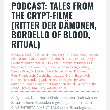
PODCAST: TALES FROM
THE CRYPT-FILME
(RITTER DER DÄMONEN,
BORDELLO OF BLOOD,
RITUAL)
März 2, 2025
Entertainment Blog
Abenteuer
,
Action
,
Alle
,
Drama
,
Horror
,
Komödie
,
Thriller
00er
,
90er
,
Angie
Everhart
,
Audioprodukt
,
Billy Zane
,
Bordello of Blood
,
CCH
Pounder
,
Chris Sarandon
,
Corey Feldman
,
Craig Sheffer
,
Dennis Miller
,
Dick Miller
,
Erika Eleniak
,
Ernest R. Dickerson
,
Film
,
Filmplausch
,
Geschichten aus der Gruft
,
Gilbert Adler
,
Horror
,
Hörsendung
,
Jada Pinkett Smith
,
Jennifer Grey
,
Komödie
,
Podcast
,
Ritter der Dämonen
,
Ritual
,
Tales from the
Crypt
,
Thriller
,
Tim Curry
,
William Sadler
Aufgepasst, liebe Horrorfilmfreunde, der Gruftwächter
ist aus seinem Mausoleum gestiegen, um mit dem
CINE ENTERTAINMENT TALK seine Filmtrilogie zu