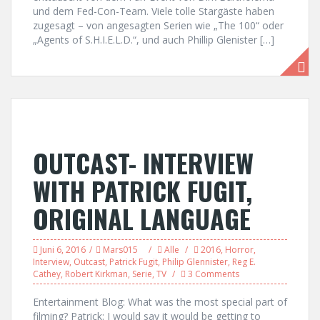
und dem Fed-Con-Team. Viele tolle Stargäste haben
zugesagt – von angesagten Serien wie „The 100“ oder
„Agents of S.H.I.E.L.D.“, und auch Phillip Glenister […]
OUTCAST- INTERVIEW
WITH PATRICK FUGIT,
ORIGINAL LANGUAGE
Juni 6, 2016
Mars015
Alle
2016
,
Horror
,
Interview
,
Outcast
,
Patrick Fugit
,
Philip Glennister
,
Reg E.
Cathey
,
Robert Kirkman
,
Serie
,
TV
3 Comments
Entertainment Blog: What was the most special part of
filming? Patrick: I would say it would be getting to