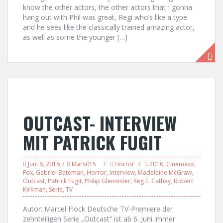
know the other actors, the other actors that I gonna
hang out with Phil was great, Regi who’s like a type
and he sees like the classically trained amazing actor,
as well as some the younger […]
OUTCAST- INTERVIEW
MIT PATRICK FUGIT
Juni 6, 2016
Mars015
Horror
2016
,
Cinemaxx
,
Fox
,
Gabriel Bateman
,
Horror
,
Interview
,
Madelaine McGraw
,
Outcast
,
Patrick Fugit
,
Philip Glennister
,
Reg E. Cathey
,
Robert
Kirkman
,
Serie
,
TV
Autor: Marcel Flock Deutsche TV-Premiere der
zehnteiligen Serie „Outcast“ ist ab 6. Juni immer