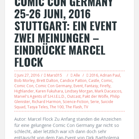
COMIC CON GERMANY
25-26 JUNI, 2016
STUTTGART: EIN EVENT
ZWEI MEINUNGEN –
EINDRÜCKE MARCEL
FLOCK
Juni 27, 2016
Mars015
Alle
2016
,
Adrian Paul
,
Bob Morley
,
Brett Dalton
,
Candice Patton
,
Castle
,
Comic
,
Comic Con
,
Comic Con Germany
,
Event
,
Fantasy
,
Firefly
,
Highlander
,
Karen Fukuhara
,
Lindsey Morgan
,
Mark Dacascos
,
Marvel's Agents of S.H.I.E.L.D.
,
Outcast
,
Pakt der Wölfe
,
Philip
Glenister
,
Richard Harmon
,
Science-Fiction
,
Serie
,
Suicide
Squad
,
Tasya Teles
,
The 100
,
The Flash
,
TV
Autor: Marcel Flock Zu Anfang standen die Anzeichen
für eine gelungene Comic Con Germany gar nicht so
schlecht, aber letztlich war ich dann doch sehr
enttäuscht von dem Fan-Event von Dirk Bartholemä