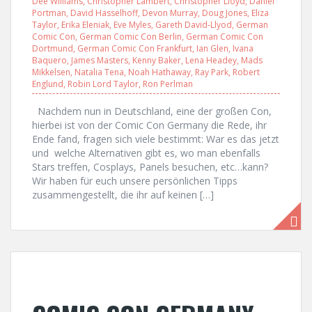
Dee Williams
,
Christopher Lambert
,
Christopher Lloyd
,
Daniel
Portman
,
David Hasselhoff
,
Devon Murray
,
Doug Jones
,
Eliza
Taylor
,
Erika Eleniak
,
Eve Myles
,
Gareth David-Llyod
,
German
Comic Con
,
German Comic Con Berlin
,
German Comic Con
Dortmund
,
German Comic Con Frankfurt
,
Ian Glen
,
Ivana
Baquero
,
James Masters
,
Kenny Baker
,
Lena Headey
,
Mads
Mikkelsen
,
Natalia Tena
,
Noah Hathaway
,
Ray Park
,
Robert
Englund
,
Robin Lord Taylor
,
Ron Perlman
Nachdem nun in Deutschland, eine der großen Con,
hierbei ist von der Comic Con Germany die Rede, ihr
Ende fand, fragen sich viele bestimmt: War es das jetzt
und welche Alternativen gibt es, wo man ebenfalls
Stars treffen, Cosplays, Panels besuchen, etc…kann?
Wir haben für euch unsere persönlichen Tipps
zusammengestellt, die ihr auf keinen […]