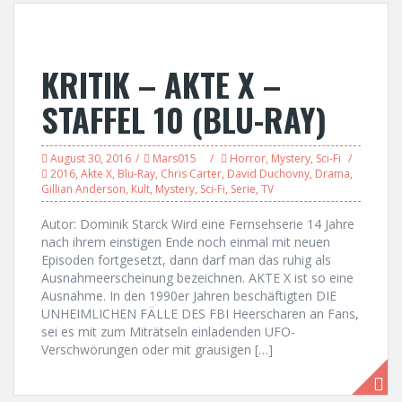
KRITIK – AKTE X –
STAFFEL 10 (BLU-RAY)
August 30, 2016
Mars015
Horror
,
Mystery
,
Sci-Fi
2016
,
Akte X
,
Blu-Ray
,
Chris Carter
,
David Duchovny
,
Drama
,
Gillian Anderson
,
Kult
,
Mystery
,
Sci-Fi
,
Serie
,
TV
Autor: Dominik Starck Wird eine Fernsehserie 14 Jahre
nach ihrem einstigen Ende noch einmal mit neuen
Episoden fortgesetzt, dann darf man das ruhig als
Ausnahmeerscheinung bezeichnen. AKTE X ist so eine
Ausnahme. In den 1990er Jahren beschäftigten DIE
UNHEIMLICHEN FÄLLE DES FBI Heerscharen an Fans,
sei es mit zum Miträtseln einladenden UFO-
Verschwörungen oder mit grausigen […]