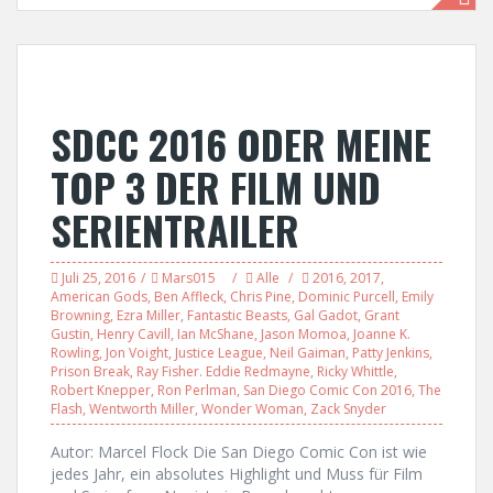
SDCC 2016 ODER MEINE
TOP 3 DER FILM UND
SERIENTRAILER
Juli 25, 2016
Mars015
Alle
2016
,
2017
,
American Gods
,
Ben Affleck
,
Chris Pine
,
Dominic Purcell
,
Emily
Browning
,
Ezra Miller
,
Fantastic Beasts
,
Gal Gadot
,
Grant
Gustin
,
Henry Cavill
,
Ian McShane
,
Jason Momoa
,
Joanne K.
Rowling
,
Jon Voight
,
Justice League
,
Neil Gaiman
,
Patty Jenkins
,
Prison Break
,
Ray Fisher. Eddie Redmayne
,
Ricky Whittle
,
Robert Knepper
,
Ron Perlman
,
San Diego Comic Con 2016
,
The
Flash
,
Wentworth Miller
,
Wonder Woman
,
Zack Snyder
Autor: Marcel Flock Die San Diego Comic Con ist wie
jedes Jahr, ein absolutes Highlight und Muss für Film