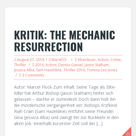
KRITIK: THE MECHANIC
RESURRECTION
August 27, 2016
Mars015
Abenteuer
,
Action
,
Crime
,
Thriller
2016
,
Action
,
Dennis Gansel
,
Jason Statham
,
Jessica Alba
,
Sam Hazeldine
,
Thriller 2016
,
Tommy Lee Jones
3 Comments
Autor: Marcel Flock Zum Inhalt: Seine Tage als Elite-
Killer hat Arthur Bishop (Jason Statham) hinter sich
gelassen – dachte er zumindest! Doch dann holt ihn
die mörderische Vergangenheit ein: Bishops Erzfeind
Riah Crain (Sam Hazeldine) entführt seine Freundin
Gina (Jessica Alba) und zwingt ihn zur Rückkehr in den
alten Job. Innerhalb kürzester Zeit soll der […]