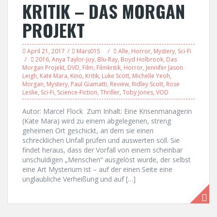
KRITIK – DAS MORGAN
PROJEKT
April 21, 2017
Mars015
Alle
,
Horror
,
Mystery
,
Sci-Fi
2016
,
Anya Taylor-Joy
,
Blu-Ray
,
Boyd Holbrook
,
Das
Morgan Projekt
,
DVD
,
Film
,
Filmkritik
,
Horror
,
Jennifer Jason
Leigh
,
Kate Mara
,
Kino
,
Kritik
,
Luke Scott
,
Michelle Yeoh
,
Morgan
,
Mystery
,
Paul Giamatti
,
Review
,
Ridley Scott
,
Rose
Leslie
,
Sci-Fi
,
Science-Fiction
,
Thriller
,
Toby Jones
,
VOD
Autor: Marcel Flock Zum Inhalt: Eine Krisenmanagerin
(Kate Mara) wird zu einem abgelegenen, streng
geheimen Ort geschickt, an dem sie einen
schrecklichen Unfall prüfen und auswerten soll. Sie
findet heraus, dass der Vorfall von einem scheinbar
unschuldigen „Menschen“ ausgelöst wurde, der selbst
eine Art Mysterium ist – auf der einen Seite eine
unglaubliche Verheißung und auf […]