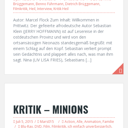
Brüggemann
,
Benno Führmann
,
Dietrich Brüggemann
,
Filmkritik
,
Heil
,
Interview
,
Kritik Heil
Autor: Marcel Flock Zum Inhalt: Willkommen in
Prittwitz. Der gefeierte afrodeutsche Autor Sebastian
Klein (JERRY HOFFMANN) ist auf Lesereise in der
ostdeutschen Provinz und wird von den
ortsansässigen Neonazis standesgemäß begrüßt: mit
einem Schlag auf den Kopf. Sebastian verliert prompt
sein Gedächtnis und plappert alles nach, was man ihm
sagt. Nina (LIV LISA FRIES), Sebastians […]
KRITIK – MINIONS
Juli 5, 2015
Mars015
Action
,
Alle
,
Animation
,
Familie
Blu-Ray
,
DVD
,
Film
,
Filmkritik
,
ich einfach unverbesserlich
,