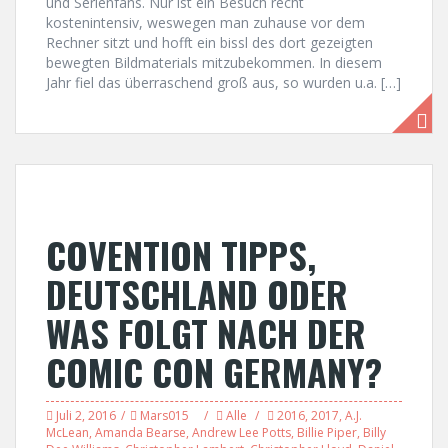
und Serienfans. Nur ist ein Besuch recht
kostenintensiv, weswegen man zuhause vor dem
Rechner sitzt und hofft ein bissl des dort gezeigten
bewegten Bildmaterials mitzubekommen. In diesem
Jahr fiel das überraschend groß aus, so wurden u.a. […]
COVENTION TIPPS,
DEUTSCHLAND ODER
WAS FOLGT NACH DER
COMIC CON GERMANY?
Juli 2, 2016
Mars015
Alle
2016
,
2017
,
A.J.
McLean
,
Amanda Bearse
,
Andrew Lee Potts
,
Billie Piper
,
Billy