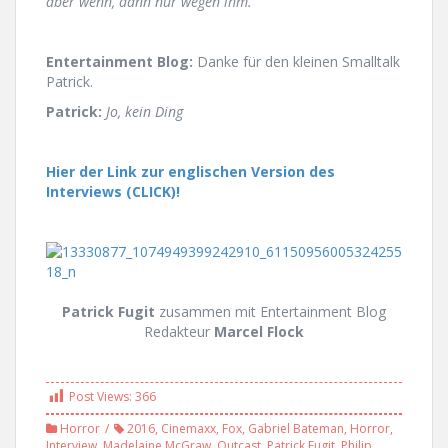
aber wenn, dann nur wegen ihm.
Entertainment Blog:
Danke für den kleinen Smalltalk
Patrick.
Patrick:
Jo, kein Ding
Hier der Link zur englischen Version des
Interviews (CLICK)!
Patrick Fugit
zusammen mit Entertainment Blog
Redakteur
Marcel Flock
Post Views:
366
Horror
2016
,
Cinemaxx
,
Fox
,
Gabriel Bateman
,
Horror
,
Interview
,
Madelaine McGraw
,
Outcast
,
Patrick Fugit
,
Philip