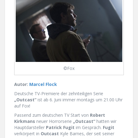
©Fox
Autor:
Marcel Flock
Deutsche TV-Premiere der zehnteiligen Serie
„Outcast“
ist ab 6. Juni immer montags um 21.00 Uhr
auf Fox!
Passend zum deutschen TV Start von
Robert
Kirkmans
neuer Horrorserie
„Outcast“
hatten wir
Hauptdarsteller
Patrick Fugit
im Gespräch.
Fugit
verkörpert in
Outcast
Kyle Barnes, der seit seiner