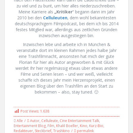
zu viel und zu bunt, um hier alles niederzuschreiben.
Meine Karriere als
„Kritiker
“ begann dann im Jahr
2010 bei den
Celluleuten
, dem wohl bekanntesten
deutschsprachigem Filmpodcast, bei dem ich bis 2014
festes Mitglied war, allerdings aus zeitlichen Gründen
inzwischen ausgestiegen bin.
Inzwischen lebe und arbeite ich in München &
veranstalte dort im kleinen Rahmen jedes halbe Jahr
eine Trashfilmnacht, ansonsten hat mich der gute
Florian für hier als Autor angeworben & mit Glück
werdet Ihr hier regelmässig etwas über etwas andere
Filme und Serien lesen – und wer weiß, vielleicht
schaffe ich dieses Jahr mein Herzensprojekt, einen
eigenen Blog über den Trashfilm an den Start zu
bekommen – also, stay tuned. 🙂
Post Views:
1.638
Alle
Autor
,
Celluleute
,
Cine Entertainment Talk
,
Entertainment Blog
,
Film
,
Khalil Boeller
,
Kino
,
Kurz-Bio
,
Redakteuer
,
Steckbrief
,
Trashkino
permalink