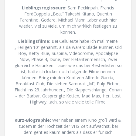
Lieblingsregisseure:
Sam Peckinpah, Francis
FordCoppola „Beat“ Takeshi Kitano, Quentin
Tarantino, Godard, Michael Mann…aber auch hier
wieder, viel zu viele, um mich wirklich festlegen zu
können.
Lieblingsfilme:
Bei Celluleute habe ich mal meine
„Heiligen 10“ genannt, als da wären: Blade Runner, Old
Boy, Betty Blue, Suspiria, Videodrome, Apocalypse
Now, Phase 4, Dune, Der Elefantenmensch, Zwei
glorreiche Halunken – aber wie das bei Bestenlisten so
ist, hätte ich locker noch folgende Filme nennen
können: Bring mir den Kopf von Alfredo Garcia,
Breakfast Club, Die sieben Samurai, „M“, Pulp Fiction,
Flucht ins 23. Jahrhundert, Die Klapperschlange, Conan
– der Barbar, Gesprengte Ketten, Mad Max, Her, Lost
Highway…ach, so viele viele tolle Filme.
Kurz-Biographie:
Wer neben einem Kino groß wird &
zudem in der Hochzeit der VHS Zeit aufwächst, bei
dem geht es kaum anders als dass er für sich