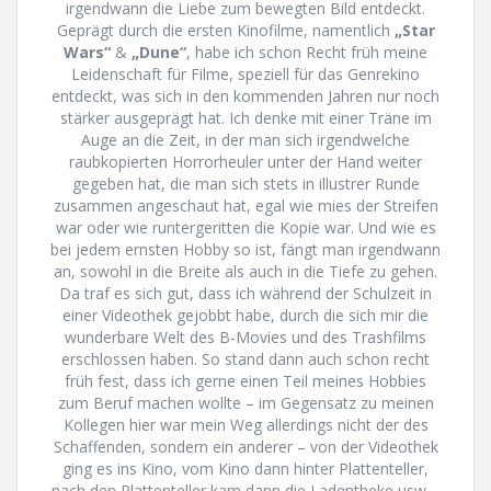
irgendwann die Liebe zum bewegten Bild entdeckt.
Geprägt durch die ersten Kinofilme, namentlich
„Star
Wars“
&
„Dune“
, habe ich schon Recht früh meine
Leidenschaft für Filme, speziell für das Genrekino
entdeckt, was sich in den kommenden Jahren nur noch
stärker ausgeprägt hat. Ich denke mit einer Träne im
Auge an die Zeit, in der man sich irgendwelche
raubkopierten Horrorheuler unter der Hand weiter
gegeben hat, die man sich stets in illustrer Runde
zusammen angeschaut hat, egal wie mies der Streifen
war oder wie runtergeritten die Kopie war. Und wie es
bei jedem ernsten Hobby so ist, fängt man irgendwann
an, sowohl in die Breite als auch in die Tiefe zu gehen.
Da traf es sich gut, dass ich während der Schulzeit in
einer Videothek gejobbt habe, durch die sich mir die
wunderbare Welt des B-Movies und des Trashfilms
erschlossen haben. So stand dann auch schon recht
früh fest, dass ich gerne einen Teil meines Hobbies
zum Beruf machen wollte – im Gegensatz zu meinen
Kollegen hier war mein Weg allerdings nicht der des
Schaffenden, sondern ein anderer – von der Videothek
ging es ins Kino, vom Kino dann hinter Plattenteller,
nach den Plattenteller kam dann die Ladentheke usw –