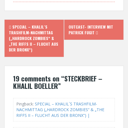
P
SPECIAL – KHALIL´S
OUTCAST- INTERVIEW MIT
TRASHFILM-NACHMITTAG
PATRICK FUGIT
o
(„HARDROCK ZOMBIES“ &
„THE RIFFS II – FLUCHT AUS
s
DER BRONX“)
t
n
19 comments on “
STECKBRIEF –
a
KHALIL BOELLER
”
v
i
Pingback:
SPECIAL – KHALIL´S TRASHFILM-
NACHMITTAG („HARDROCK ZOMBIES“ & „THE
g
RIFFS II – FLUCHT AUS DER BRONX“) |