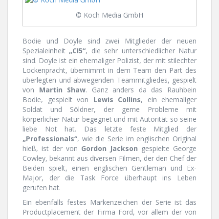
© Koch Media GmbH
Bodie und Doyle sind zwei Mitglieder der neuen
Spezialeinheit
„CI5“
, die sehr unterschiedlicher Natur
sind. Doyle ist ein ehemaliger Polizist, der mit stilechter
Lockenpracht, übernimmt in dem Team den Part des
überlegten und abwegenden Teammitgliedes, gespielt
von
Martin Shaw
. Ganz anders da das Rauhbein
Bodie, gespielt von
Lewis Collins
, ein ehemaliger
Soldat und Söldner, der gerne Probleme mit
körperlicher Natur begegnet und mit Autorität so seine
liebe Not hat. Das letzte feste Mitglied der
„Professionals“
, wie die Serie im englischen Original
hieß, ist der von
Gordon Jackson
gespielte George
Cowley, bekannt aus diversen Filmen, der den Chef der
Beiden spielt, einen englischen Gentleman und Ex-
Major, der die Task Force überhaupt ins Leben
gerufen hat.
Ein ebenfalls festes Markenzeichen der Serie ist das
Productplacement der Firma Ford, vor allem der von