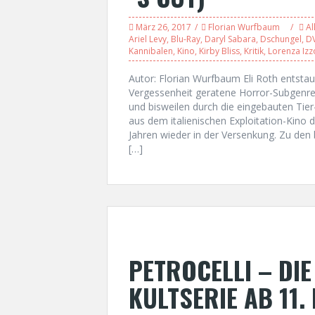
März 26, 2017
Florian Wurfbaum
Al
Ariel Levy
,
Blu-Ray
,
Daryl Sabara
,
Dschungel
,
D
Kannibalen
,
Kino
,
Kirby Bliss
,
Kritik
,
Lorenza Izz
Autor: Florian Wurfbaum Eli Roth entstaub
Vergessenheit geratene Horror-Subgenre
und bisweilen durch die eingebauten Ti
aus dem italienischen Exploitation-Kino
Jahren wieder in der Versenkung. Zu de
[…]
PETROCELLI – DIE
KULTSERIE AB 11