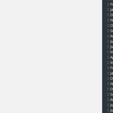
F
J
D
N
O
S
A
J
J
M
A
M
F
J
D
N
O
S
A
J
J