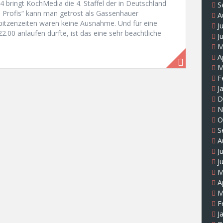
 4 bringt KochMedia die 4. Staffel der in Deutschland
S
ie Profis“ kann man getrost als Gassenhauer
A
pitzenzeiten waren keine Ausnahme. Und für eine
J
22.00 anlaufen durfte, ist das eine sehr beachtliche
J
M
A
M
F
J
D
N
O
S
A
J
J
M
A
M
F
J