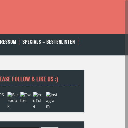
PRESSUM
SPECIALS – BESTENLISTEN
EASE FOLLOW & LIKE US :)