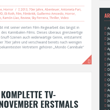
le
,
Horror
2013
,
70er Jahre
,
Abenteuer
,
Antonieta Pari
,
VD
,
Eli Roth
,
Film
,
Filmkritik
,
Guillermo Amoedo
,
Horror
,
AR
o
,
Ramón Llao
,
Review
,
Sky Ferreira
,
Thriller
,
Video
t mit seiner vierten Film-Regiearbeit das längst in
A
 des Kannibalen-Films. Dieses überaus grenzwertige
J
er-Snuff-Szenen auch widerwärtige Genre, entstammt
J
 der 70er Jahre und verschwand bereits nach wenigen
M
n bekanntesten Vertretern gehören „Mondo Cannibale“
A
M
F
J
D
N
O
S
 KOMPLETTE TV-
A
J
. NOVEMBER ERSTMALS
J
M