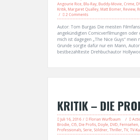
Angourie Rice
,
Blu-Ray
,
Buddy-Movie
,
Crime
,
D
Kritik
,
Margaret Qualley
,
Matt Bomer
,
Review
,
R
2 Comments
Autor: Tom Burgas Die meisten Filmfans f
angekündigten Comicverfilmungen oder 
mich ist dagegen „The Nice Guys“ mein m
Grunde sorgte dafür nur ein Mann, Autor
bestbezahlteste Drehbuchautor Hollywoo
KRITIK – DIE PROF
Juli 16, 2016
Florian Wurfbaum
Acti
Brodie
,
CI5
,
Die Profis
,
Doyle
,
DVD
,
Fernsehen
,
Professionals
,
Serie
,
Söldner
,
Thriller
,
TV
,
TV-Ku