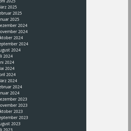
pril 2025
ärz 2025
ebruar 2025
anuar 2025
ezember 2024
ovember 2024
ktober 2024
eptember 2024
ugust 2024
uli 2024
uni 2024
ai 2024
pril 2024
ärz 2024
ebruar 2024
anuar 2024
ezember 2023
ovember 2023
ktober 2023
eptember 2023
ugust 2023
uli 2023