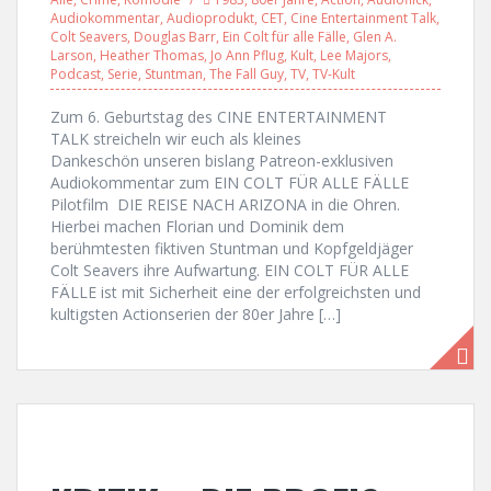
Audiokommentar
,
Audioprodukt
,
CET
,
Cine Entertainment Talk
,
Colt Seavers
,
Douglas Barr
,
Ein Colt für alle Fälle
,
Glen A.
Larson
,
Heather Thomas
,
Jo Ann Pflug
,
Kult
,
Lee Majors
,
Podcast
,
Serie
,
Stuntman
,
The Fall Guy
,
TV
,
TV-Kult
Zum 6. Geburtstag des CINE ENTERTAINMENT
TALK streicheln wir euch als kleines
Dankeschön unseren bislang Patreon-exklusiven
Audiokommentar zum EIN COLT FÜR ALLE FÄLLE
Pilotfilm DIE REISE NACH ARIZONA in die Ohren.
Hierbei machen Florian und Dominik dem
berühmtesten fiktiven Stuntman und Kopfgeldjäger
Colt Seavers ihre Aufwartung. EIN COLT FÜR ALLE
FÄLLE ist mit Sicherheit eine der erfolgreichsten und
kultigsten Actionserien der 80er Jahre […]