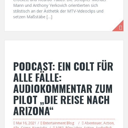
Mann und Anthony Yerkovich orientierten sich
stilistisch an der Ästhetik der MTV-Videoclips und
setzen Maßstäbe […]
PODCAST: EIN COLT FÜR
ALLE FÄLLE:
AUDIOKOMMENTAR ZUM
PILOT „DIE REISE NACH
ARIZONA“
Mai 16, 2021
Entertainment Blog
Abenteuer
,
Action
,
Alle
,
Crime
,
Komödie
1983
,
80er Jahre
,
Action
,
Audioflick
,