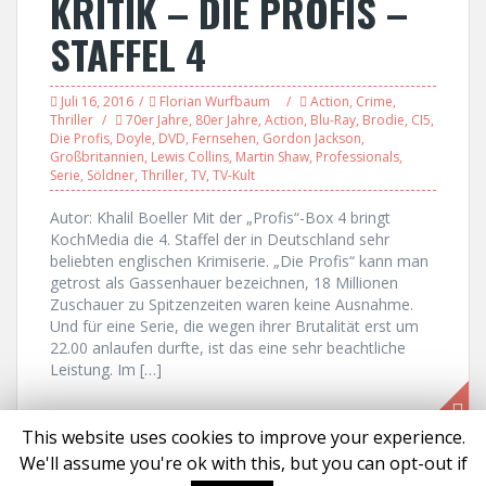
KRITIK – DIE PROFIS –
STAFFEL 4
Juli 16, 2016
Florian Wurfbaum
Action
,
Crime
,
Thriller
70er Jahre
,
80er Jahre
,
Action
,
Blu-Ray
,
Brodie
,
CI5
,
Die Profis
,
Doyle
,
DVD
,
Fernsehen
,
Gordon Jackson
,
Großbritannien
,
Lewis Collins
,
Martin Shaw
,
Professionals
,
Serie
,
Söldner
,
Thriller
,
TV
,
TV-Kult
Autor: Khalil Boeller Mit der „Profis“-Box 4 bringt
KochMedia die 4. Staffel der in Deutschland sehr
beliebten englischen Krimiserie. „Die Profis“ kann man
getrost als Gassenhauer bezeichnen, 18 Millionen
Zuschauer zu Spitzenzeiten waren keine Ausnahme.
Und für eine Serie, die wegen ihrer Brutalität erst um
22.00 anlaufen durfte, ist das eine sehr beachtliche
Leistung. Im […]
This website uses cookies to improve your experience.
We'll assume you're ok with this, but you can opt-out if
Proudly powered by WordPress
|
Theme:
Solon
by aThemes