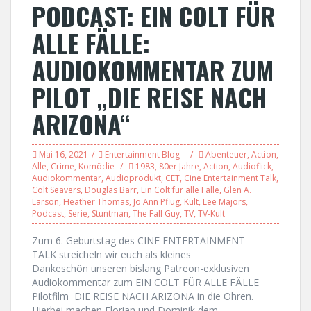
PODCAST: EIN COLT FÜR
ALLE FÄLLE:
AUDIOKOMMENTAR ZUM
PILOT „DIE REISE NACH
ARIZONA“
Mai 16, 2021
Entertainment Blog
Abenteuer
,
Action
,
Alle
,
Crime
,
Komödie
1983
,
80er Jahre
,
Action
,
Audioflick
,
Audiokommentar
,
Audioprodukt
,
CET
,
Cine Entertainment Talk
,
Colt Seavers
,
Douglas Barr
,
Ein Colt für alle Fälle
,
Glen A.
Larson
,
Heather Thomas
,
Jo Ann Pflug
,
Kult
,
Lee Majors
,
Podcast
,
Serie
,
Stuntman
,
The Fall Guy
,
TV
,
TV-Kult
Zum 6. Geburtstag des CINE ENTERTAINMENT
TALK streicheln wir euch als kleines
Dankeschön unseren bislang Patreon-exklusiven
Audiokommentar zum EIN COLT FÜR ALLE FÄLLE
Pilotfilm DIE REISE NACH ARIZONA in die Ohren.
Hierbei machen Florian und Dominik dem