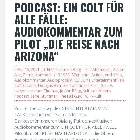
PODCAST: EIN COLT FÜR
ALLE FÄLLE:
AUDIOKOMMENTAR ZUM
PILOT „DIE REISE NACH
ARIZONA“
Mai 16, 2021
Entertainment Blog
Abenteuer
,
Action
,
Alle
,
Crime
,
Komödie
1983
,
80er Jahre
,
Action
,
Audioflick
,
Audiokommentar
,
Audioprodukt
,
CET
,
Cine Entertainment Talk
,
Colt Seavers
,
Douglas Barr
,
Ein Colt für alle Fälle
,
Glen A.
Larson
,
Heather Thomas
,
Jo Ann Pflug
,
Kult
,
Lee Majors
,
Podcast
,
Serie
,
Stuntman
,
The Fall Guy
,
TV
,
TV-Kult
Zum 6. Geburtstag des CINE ENTERTAINMENT
TALK streicheln wir euch als kleines
Dankeschön unseren bislang Patreon-exklusiven
Audiokommentar zum EIN COLT FÜR ALLE FÄLLE
Pilotfilm DIE REISE NACH ARIZONA in die Ohren.
Hierbei machen Florian und Dominik dem