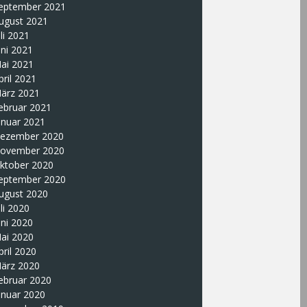
eptember 2021
ugust 2021
uli 2021
uni 2021
ai 2021
pril 2021
ärz 2021
ebruar 2021
anuar 2021
ezember 2020
ovember 2020
ktober 2020
eptember 2020
ugust 2020
uli 2020
uni 2020
ai 2020
pril 2020
ärz 2020
ebruar 2020
anuar 2020