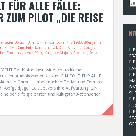
T FÜR ALLE FÄLLE:
S
u
ZUM PILOT „DIE REISE
c
h
e
NE
n
n
enteuer
,
Action
,
Alle
,
Crime
,
Komödie
1983
,
80er Jahre
,
a
dukt
,
CET
,
Cine Entertainment Talk
,
Colt Seavers
,
Douglas
P
c
ther Thomas
,
Jo Ann Pflug
,
Kult
,
Lee Majors
,
Podcast
,
Serie
,
FRA
h
P
:
LAK
ENT TALK streicheln wir euch als kleines
P
xklusiven Audiokommentar zum EIN COLT FÜR ALLE
MA
 in die Ohren. Hierbei machen Florian und Dominik
DA
 Kopfgeldjäger Colt Seavers ihre Aufwartung. EIN
SU
ine der erfolgreichsten und kultigsten Actionserien
P
ED
P
ST
GE