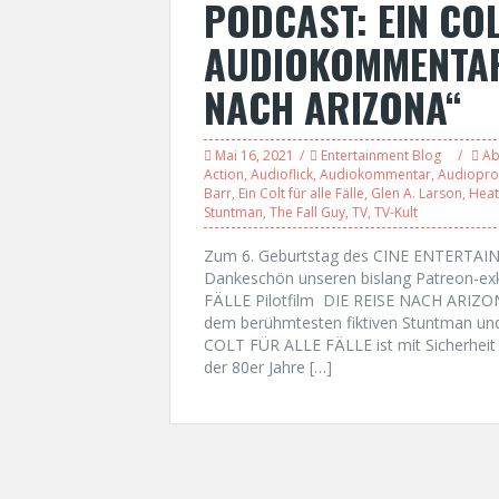
PODCAST: EIN COL
AUDIOKOMMENTAR 
NACH ARIZONA“
Mai 16, 2021
Entertainment Blog
Ab
Action
,
Audioflick
,
Audiokommentar
,
Audiopro
Barr
,
Ein Colt für alle Fälle
,
Glen A. Larson
,
Hea
Stuntman
,
The Fall Guy
,
TV
,
TV-Kult
Zum 6. Geburtstag des CINE ENTERTAINM
Dankeschön unseren bislang Patreon-e
FÄLLE Pilotfilm DIE REISE NACH ARIZONA
dem berühmtesten fiktiven Stuntman und
COLT FÜR ALLE FÄLLE ist mit Sicherheit e
der 80er Jahre […]