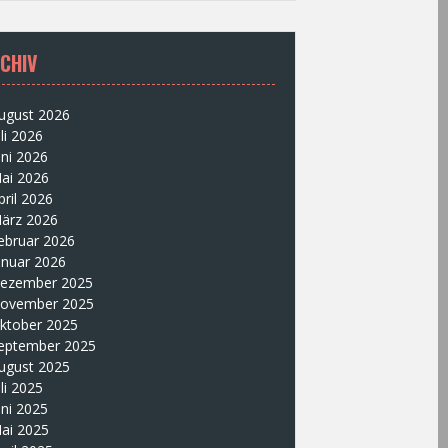
CHIV
ugust 2026
uli 2026
uni 2026
ai 2026
pril 2026
ärz 2026
ebruar 2026
anuar 2026
ezember 2025
ovember 2025
ktober 2025
eptember 2025
ugust 2025
uli 2025
uni 2025
ai 2025