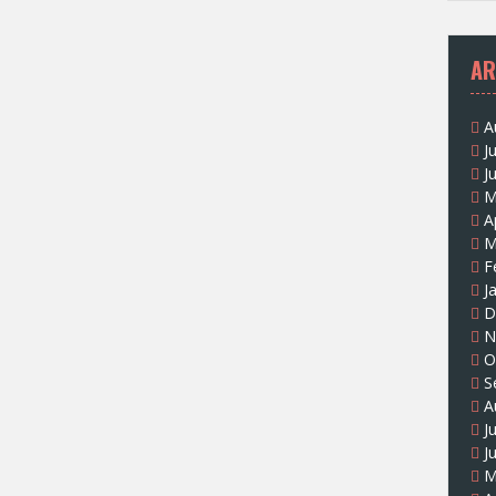
AR
A
J
J
M
A
M
F
J
D
N
O
S
A
J
J
M