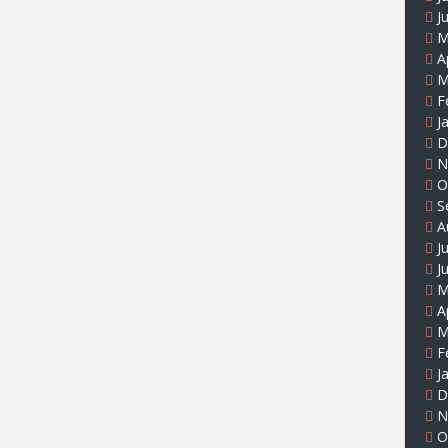
J
M
A
M
F
J
D
N
O
S
A
J
J
M
A
M
F
J
D
N
O