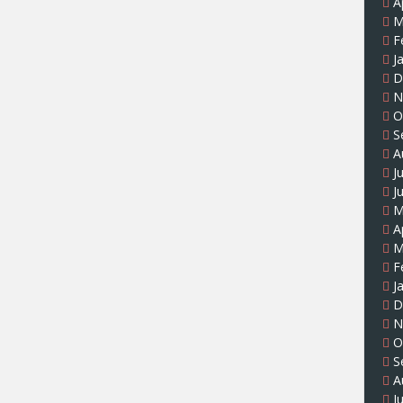
A
M
F
J
D
N
O
S
A
J
J
M
A
M
F
J
D
N
O
S
A
J