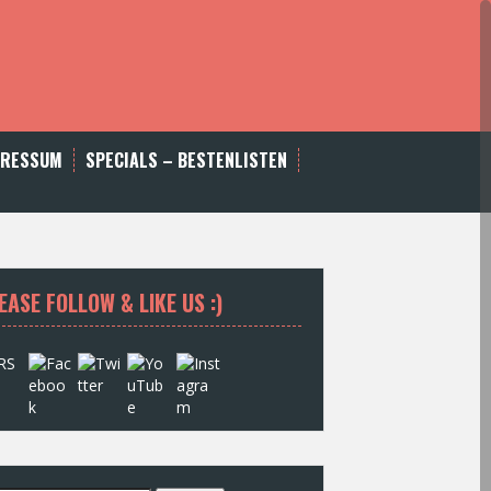
PRESSUM
SPECIALS – BESTENLISTEN
EASE FOLLOW & LIKE US :)