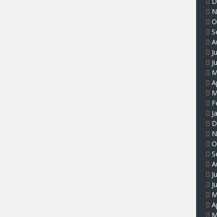
D
N
O
S
A
J
J
M
A
M
F
J
D
N
O
S
A
J
J
M
A
M