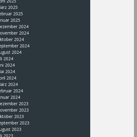
pril 2025
ärz 2025
ebruar 2025
anuar 2025
ezember 2024
ovember 2024
ktober 2024
eptember 2024
ugust 2024
uli 2024
uni 2024
ai 2024
pril 2024
ärz 2024
ebruar 2024
anuar 2024
ezember 2023
ovember 2023
ktober 2023
eptember 2023
ugust 2023
uli 2023