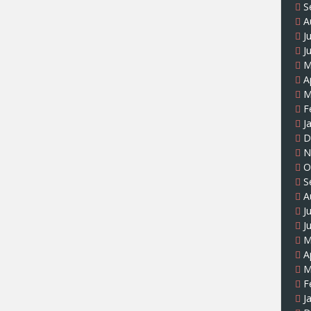
S
A
J
J
M
A
M
F
J
D
N
O
S
A
J
J
M
A
M
F
J