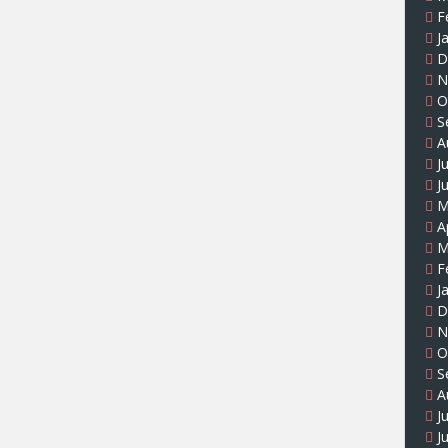
F
J
D
N
O
S
A
J
J
M
A
M
F
J
D
N
O
S
A
J
J