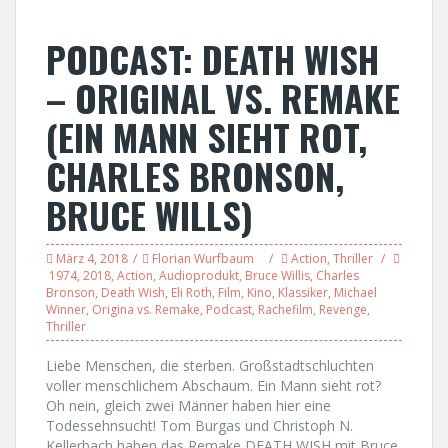
PODCAST: DEATH WISH
– ORIGINAL VS. REMAKE
(EIN MANN SIEHT ROT,
CHARLES BRONSON,
BRUCE WILLS)
März 4, 2018
Florian Wurfbaum
Action
,
Thriller
1974
,
2018
,
Action
,
Audioprodukt
,
Bruce Willis
,
Charles
Bronson
,
Death Wish
,
Eli Roth
,
Film
,
Kino
,
Klassiker
,
Michael
Winner
,
Origina vs. Remake
,
Podcast
,
Rachefilm
,
Revenge
,
Thriller
Liebe Menschen, die sterben. Großstadtschluchten
voller menschlichem Abschaum. Ein Mann sieht rot?
Oh nein, gleich zwei Männer haben hier eine
Todessehnsucht! Tom Burgas und Christoph N.
Kellerbach haben das Remake DEATH WISH mit Bruce