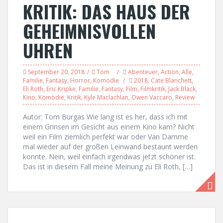
KRITIK: DAS HAUS DER
GEHEIMNISVOLLEN
UHREN
September 20, 2018
Tom
Abenteuer
,
Action
,
Alle
,
Familie
,
Fantasy
,
Horror
,
Komödie
2018
,
Cate Blanchett
,
Eli Roth
,
Eric Kripke
,
Familie
,
Fantasy
,
Film
,
Filmkritik
,
Jack Black
,
Kino
,
Komödie
,
Kritik
,
Kyle Maclachlan
,
Owen Vaccaro
,
Review
Autor: Tom Burgas Wie lang ist es her, dass ich mit
einem Grinsen im Gesicht aus einem Kino kam? Nicht
weil ein Film ziemlich perfekt war oder Van Damme
mal wieder auf der großen Leinwand bestaunt werden
konnte. Nein, weil einfach irgendwas jetzt schöner ist.
Das ist in diesem Fall meine Meinung zu Eli Roth, […]