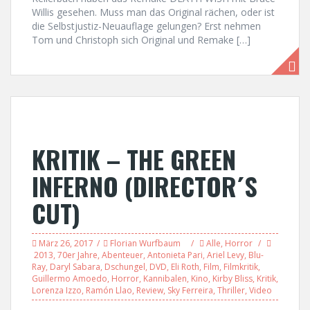
Willis gesehen. Muss man das Original rächen, oder ist
die Selbstjustiz-Neuauflage gelungen? Erst nehmen
Tom und Christoph sich Original und Remake […]
KRITIK – THE GREEN
INFERNO (DIRECTOR´S
CUT)
März 26, 2017
Florian Wurfbaum
Alle
,
Horror
2013
,
70er Jahre
,
Abenteuer
,
Antonieta Pari
,
Ariel Levy
,
Blu-
Ray
,
Daryl Sabara
,
Dschungel
,
DVD
,
Eli Roth
,
Film
,
Filmkritik
,
Guillermo Amoedo
,
Horror
,
Kannibalen
,
Kino
,
Kirby Bliss
,
Kritik
,
Lorenza Izzo
,
Ramón Llao
,
Review
,
Sky Ferreira
,
Thriller
,
Video