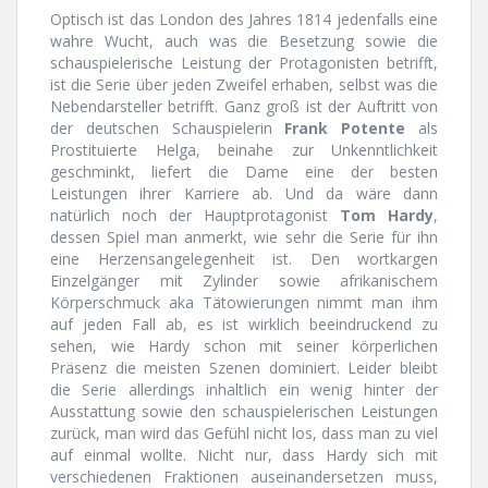
Optisch ist das London des Jahres 1814 jedenfalls eine
wahre Wucht, auch was die Besetzung sowie die
schauspielerische Leistung der Protagonisten betrifft,
ist die Serie über jeden Zweifel erhaben, selbst was die
Nebendarsteller betrifft. Ganz groß ist der Auftritt von
der deutschen Schauspielerin
Frank Potente
als
Prostituierte Helga, beinahe zur Unkenntlichkeit
geschminkt, liefert die Dame eine der besten
Leistungen ihrer Karriere ab. Und da wäre dann
natürlich noch der Hauptprotagonist
Tom Hardy
,
dessen Spiel man anmerkt, wie sehr die Serie für ihn
eine Herzensangelegenheit ist. Den wortkargen
Einzelgänger mit Zylinder sowie afrikanischem
Körperschmuck aka Tätowierungen nimmt man ihm
auf jeden Fall ab, es ist wirklich beeindruckend zu
sehen, wie Hardy schon mit seiner körperlichen
Präsenz die meisten Szenen dominiert. Leider bleibt
die Serie allerdings inhaltlich ein wenig hinter der
Ausstattung sowie den schauspielerischen Leistungen
zurück, man wird das Gefühl nicht los, dass man zu viel
auf einmal wollte. Nicht nur, dass Hardy sich mit
verschiedenen Fraktionen auseinandersetzen muss,