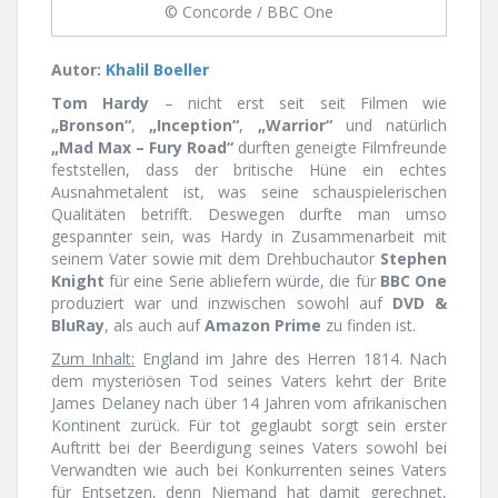
© Concorde / BBC One
Autor:
Khalil Boeller
Tom Hardy
– nicht erst seit seit Filmen wie
„Bronson“
,
„Inception“
,
„Warrior“
und natürlich
„Mad Max – Fury Road“
durften geneigte Filmfreunde
feststellen, dass der britische Hüne ein echtes
Ausnahmetalent ist, was seine schauspielerischen
Qualitäten betrifft. Deswegen durfte man umso
gespannter sein, was Hardy in Zusammenarbeit mit
seinem Vater sowie mit dem Drehbuchautor
Stephen
Knight
für eine Serie abliefern würde, die für
BBC One
produziert war und inzwischen sowohl auf
DVD &
BluRay
, als auch auf
Amazon Prime
zu finden ist.
Zum Inhalt:
England im Jahre des Herren 1814. Nach
dem mysteriösen Tod seines Vaters kehrt der Brite
James Delaney nach über 14 Jahren vom afrikanischen
Kontinent zurück. Für tot geglaubt sorgt sein erster
Auftritt bei der Beerdigung seines Vaters sowohl bei
Verwandten wie auch bei Konkurrenten seines Vaters
für Entsetzen, denn Niemand hat damit gerechnet,