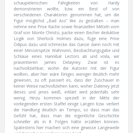
schaupielerischen Fähigkeiten von Hardy
demonstrieren wollte, bzw. ein Best of von
verschiedenen Charakteren genommen hat, um die
Figur möglichst „Bad Ass“ like zu gestalten – man
nehme eine Prise Rache sowie finanziellen Mitteln vom
Graf von Monte Christo, packe einen Becher deduktive
Logik von Sherlock Holmes dazu, füge eine Prise
Ödipus dazu und schmecke das Ganze dann noch mit
einer Messerspitze Wahnsinn, Beobachtungsgabe und
Schläue eines Hannibal Lectors ab und voila, wir
präsentieren James Delayney. Zwar ist es
nachvollziehbar, wohin die Autoren mit der Figur
wollten, aber hier wäre Einiges weniger deutlich mehr
gewesen, zu oft passiert es, dass der Zuschauer in
keiner Weise nachvollziehen kann, woher Daleney jetzt
dieses und jenes weiß, erklärt wird jedenfalls sehr
wenig. Hinzu kommen speziell in der Mitte der
vorliegenden ersten Staffel einige Längen bzw. verliert
die Handlung deutlich an Tempo, so dass man das
Gefühl hat, dass man die eigentliche Geschichte
schneller als in 8 Folgen hätte erzählen können.
Spätestens hier machen sich eine gewisse Langeweile