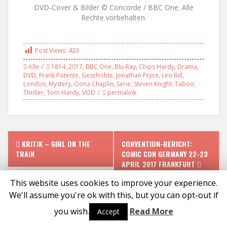
DVD-Cover & Bilder © Concorde / BBC One. Alle
Rechte vorbehalten.
Post Views:
423
Alle
1814
,
2017
,
BBC One
,
Blu-Ray
,
Chips Hardy
,
Drama
,
DVD
,
Frank Potente
,
Geschichte
,
Jonathan Pryce
,
Leo Bill
,
London
,
Mystery
,
Oona Chaplin
,
Serie
,
Steven Knight
,
Taboo
,
Thriller
,
Tom Hardy
,
VOD
permalink
P
KRITIK – GIRL ON THE
CONVENTION-BERICHT:
TRAIN
COMIC CON GERMANY 22-23
o
APRIL 2017 FRANKFURT
s
This website uses cookies to improve your experience.
We'll assume you're ok with this, but you can opt-out if
t
Proudly powered by WordPress
|
Theme:
Solon
by aThemes
you wish.
Read More
Accept
Social media & sharing icons powered by
UltimatelySocial