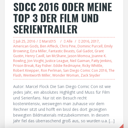
SDCC 2016 ODER MEINE
TOP 3 DER FILM UND
SERIENTRAILER
Juli 25, 2016
Mars015
Alle
2016
,
2017
,
American Gods
,
Ben Affleck
,
Chris Pine
,
Dominic Purcell
,
Emily
Browning
,
Ezra Miller
,
Fantastic Beasts
,
Gal Gadot
,
Grant
Gustin
,
Henry Cavill
,
Ian McShane
,
Jason Momoa
,
Joanne K.
Rowling
,
Jon Voight
,
Justice League
,
Neil Gaiman
,
Patty Jenkins
,
Prison Break
,
Ray Fisher. Eddie Redmayne
,
Ricky Whittle
,
Robert Knepper
,
Ron Perlman
,
San Diego Comic Con 2016
,
The
Flash
,
Wentworth Miller
,
Wonder Woman
,
Zack Snyder
Autor: Marcel Flock Die San Diego Comic Con ist wie
jedes Jahr, ein absolutes Highlight und Muss für Film
und Serienfans. Nur ist ein Besuch recht
kostenintensiv, weswegen man zuhause vor dem
Rechner sitzt und hofft ein bissl des dort gezeigten
bewegten Bildmaterials mitzubekommen. In diesem
Jahr fiel das überraschend groß aus, so wurden u.a. […]