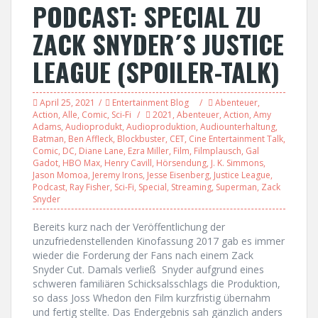
PODCAST: SPECIAL ZU
ZACK SNYDER´S JUSTICE
LEAGUE (SPOILER-TALK)
April 25, 2021
Entertainment Blog
Abenteuer
,
Action
,
Alle
,
Comic
,
Sci-Fi
2021
,
Abenteuer
,
Action
,
Amy
Adams
,
Audioprodukt
,
Audioproduktion
,
Audiounterhaltung
,
Batman
,
Ben Affleck
,
Blockbuster
,
CET
,
Cine Entertainment Talk
,
Comic
,
DC
,
Diane Lane
,
Ezra Miller
,
Film
,
Filmplausch
,
Gal
Gadot
,
HBO Max
,
Henry Cavill
,
Hörsendung
,
J. K. Simmons
,
Jason Momoa
,
Jeremy Irons
,
Jesse Eisenberg
,
Justice League
,
Podcast
,
Ray Fisher
,
Sci-Fi
,
Special
,
Streaming
,
Superman
,
Zack
Snyder
Bereits kurz nach der Veröffentlichung der
unzufriedenstellenden Kinofassung 2017 gab es immer
wieder die Forderung der Fans nach einem Zack
Snyder Cut. Damals verließ Snyder aufgrund eines
schweren familiären Schicksalsschlags die Produktion,
so dass Joss Whedon den Film kurzfristig übernahm
und fertig stellte. Das Endergebnis sah gänzlich anders