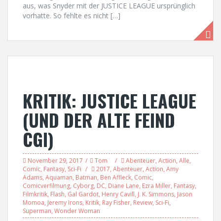
aus, was Snyder mit der JUSTICE LEAGUE ursprünglich
vorhatte. So fehlte es nicht […]
KRITIK: JUSTICE LEAGUE
(UND DER ALTE FEIND
CGI)
November 29, 2017
Tom
Abenteuer
,
Action
,
Alle
,
Comic
,
Fantasy
,
Sci-Fi
2017
,
Abenteuer
,
Action
,
Amy
Adams
,
Aquaman
,
Batman
,
Ben Affleck
,
Comic
,
Comicverfilmung
,
Cyborg
,
DC
,
Diane Lane
,
Ezra Miller
,
Fantasy
,
Filmkritik
,
Flash
,
Gal Gardot
,
Henry Cavill
,
J. K. Simmons
,
Jason
Momoa
,
Jeremy Irons
,
Kritik
,
Ray Fisher
,
Review
,
Sci-Fi
,
Superman
,
Wonder Woman