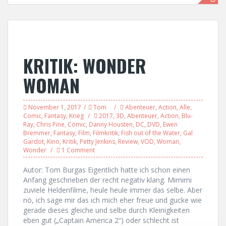
KRITIK: WONDER
WOMAN
November 1, 2017
Tom
Abenteuer
,
Action
,
Alle
,
Comic
,
Fantasy
,
Krieg
2017
,
3D
,
Abenteuer
,
Action
,
Blu-
Ray
,
Chris Pine
,
Comic
,
Danny Housten
,
DC
,
DVD
,
Ewen
Bremmer
,
Fantasy
,
Film
,
Filmkritik
,
Fish out of the Water
,
Gal
Gardot
,
Kino
,
Kritik
,
Petty Jenkins
,
Review
,
VOD
,
Woman
,
Wonder
1 Comment
Autor: Tom Burgas Eigentlich hatte ich schon einen
Anfang geschrieben der recht negativ klang. Mimimi
zuviele Heldenfilme, heule heule immer das selbe. Aber
nö, ich sage mir das ich mich eher freue und gucke wie
gerade dieses gleiche und selbe durch Kleinigkeiten
eben gut („Captain America 2“) oder schlecht ist