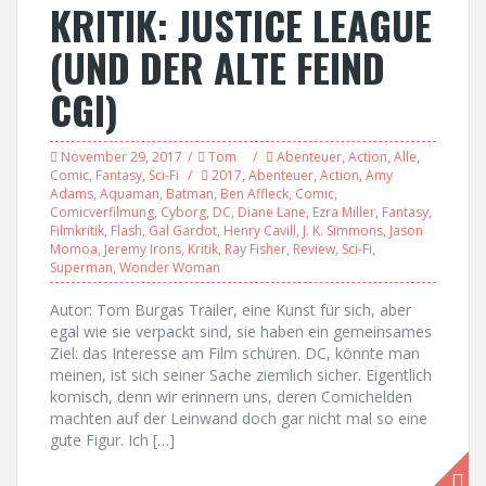
KRITIK: JUSTICE LEAGUE
(UND DER ALTE FEIND
CGI)
November 29, 2017
Tom
Abenteuer
,
Action
,
Alle
,
Comic
,
Fantasy
,
Sci-Fi
2017
,
Abenteuer
,
Action
,
Amy
Adams
,
Aquaman
,
Batman
,
Ben Affleck
,
Comic
,
Comicverfilmung
,
Cyborg
,
DC
,
Diane Lane
,
Ezra Miller
,
Fantasy
,
Filmkritik
,
Flash
,
Gal Gardot
,
Henry Cavill
,
J. K. Simmons
,
Jason
Momoa
,
Jeremy Irons
,
Kritik
,
Ray Fisher
,
Review
,
Sci-Fi
,
Superman
,
Wonder Woman
Autor: Tom Burgas Trailer, eine Kunst für sich, aber
egal wie sie verpackt sind, sie haben ein gemeinsames
Ziel: das Interesse am Film schüren. DC, könnte man
meinen, ist sich seiner Sache ziemlich sicher. Eigentlich
komisch, denn wir erinnern uns, deren Comichelden
machten auf der Leinwand doch gar nicht mal so eine
gute Figur. Ich […]