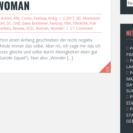
 WOMAN
S
u
c
,
Action
,
Alle
,
Comic
,
Fantasy
,
Krieg
2017
,
3D
,
Abenteuer
,
h
ten
,
DC
,
DVD
,
Ewen Bremmer
,
Fantasy
,
Film
,
Filmkritik
,
Fish
e
Jenkins
,
Review
,
VOD
,
Woman
,
Wonder
1 Comment
NE
n
n
chon einen Anfang geschrieben der recht negativ
a
 heule immer das selbe. Aber nö, ich sage mir das ich
P
c
ses gleiche und selbe durch Kleinigkeiten eben gut
FRA
h
(„Suicide Squad“). Nun also „Wonder […]
P
:
LAK
P
MA
DA
SU
P
ED
P
ST
GE