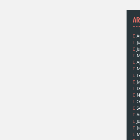
AR
A
J
J
M
A
M
F
J
D
N
O
S
A
J
J
M