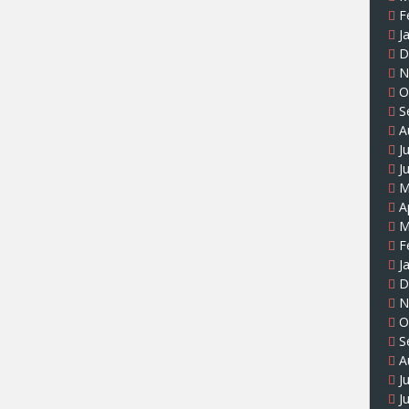
F
J
D
N
O
S
A
J
J
M
A
M
F
J
D
N
O
S
A
J
J