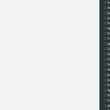
S
A
J
J
M
A
M
F
J
D
N
O
S
A
J
J
M
A
M
F
J