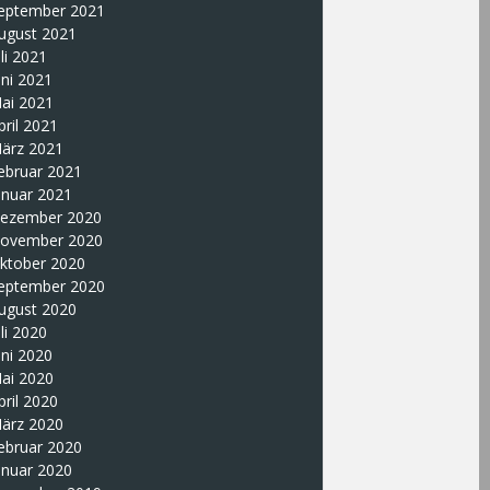
eptember 2021
ugust 2021
uli 2021
uni 2021
ai 2021
pril 2021
ärz 2021
ebruar 2021
anuar 2021
ezember 2020
ovember 2020
ktober 2020
eptember 2020
ugust 2020
uli 2020
uni 2020
ai 2020
pril 2020
ärz 2020
ebruar 2020
anuar 2020