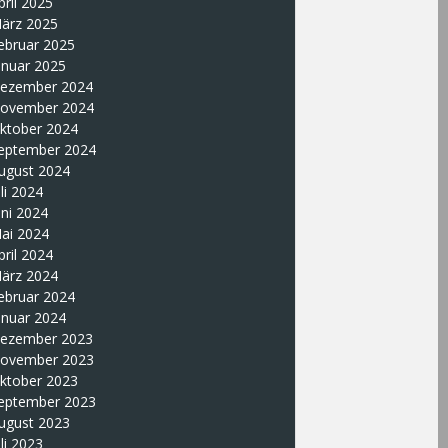
pril 2025
ärz 2025
ebruar 2025
anuar 2025
ezember 2024
ovember 2024
ktober 2024
eptember 2024
ugust 2024
uli 2024
uni 2024
ai 2024
pril 2024
ärz 2024
ebruar 2024
anuar 2024
ezember 2023
ovember 2023
ktober 2023
eptember 2023
ugust 2023
uli 2023