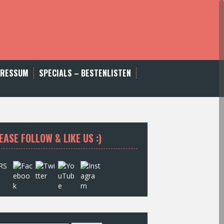
PRESSUM
SPECIALS – BESTENLISTEN
EASE FOLLOW & LIKE US :)