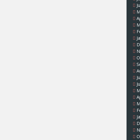
J
M
A
M
F
J
D
N
O
S
A
J
J
M
A
M
F
J
D
N
O