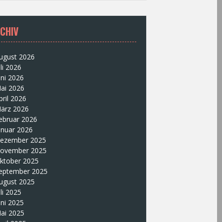
CHIV
ugust 2026
uli 2026
uni 2026
ai 2026
pril 2026
ärz 2026
ebruar 2026
anuar 2026
ezember 2025
ovember 2025
ktober 2025
eptember 2025
ugust 2025
uli 2025
uni 2025
ai 2025