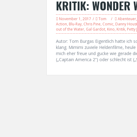
KRITIK: WONDER
November 1, 2017
Tom
Abenteuer
Action
,
Blu-Ray
,
Chris Pine
,
Comic
,
Danny Hous
out of the Water
,
Gal Gardot
,
Kino
,
Kritik
,
Petty 
Autor: Tom Burgas Eigentlich hatte ich s
klang. Mimimi zuviele Heldenfilme, heule
mich eher freue und gucke wie gerade die
(„Captain America 2“) oder schlecht ist 