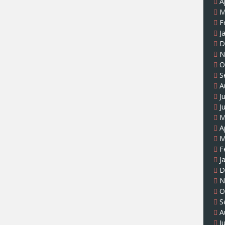
A
M
F
J
D
N
O
S
A
J
J
M
A
M
F
J
D
N
O
S
A
J