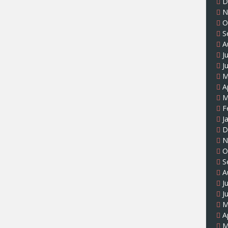
D
N
O
S
A
J
J
M
A
M
F
J
D
N
O
S
A
J
J
M
A
M