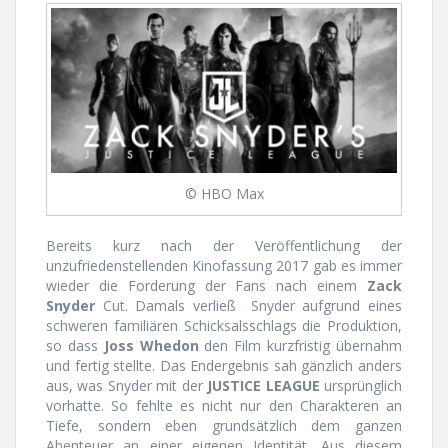
© HBO Max
Bereits kurz nach der Veröffentlichung der
unzufriedenstellenden Kinofassung 2017 gab es immer
wieder die Forderung der Fans nach einem
Zack
Snyder
Cut. Damals verließ Snyder aufgrund eines
schweren familiären Schicksalsschlags die Produktion,
so dass
Joss Whedon
den Film kurzfristig übernahm
und fertig stellte. Das Endergebnis sah gänzlich anders
aus, was Snyder mit der
JUSTICE LEAGUE
ursprünglich
vorhatte. So fehlte es nicht nur den Charakteren an
Tiefe, sondern eben grundsätzlich dem ganzen
Abenteuer an einer eigenen Identität. Aus diesem