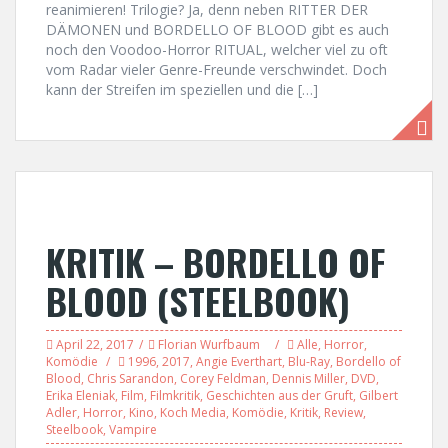
reanimieren! Trilogie? Ja, denn neben RITTER DER
DÄMONEN und BORDELLO OF BLOOD gibt es auch
noch den Voodoo-Horror RITUAL, welcher viel zu oft
vom Radar vieler Genre-Freunde verschwindet. Doch
kann der Streifen im speziellen und die […]
KRITIK – BORDELLO OF
BLOOD (STEELBOOK)
April 22, 2017
Florian Wurfbaum
Alle
,
Horror
,
Komödie
1996
,
2017
,
Angie Everthart
,
Blu-Ray
,
Bordello of
Blood
,
Chris Sarandon
,
Corey Feldman
,
Dennis Miller
,
DVD
,
Erika Eleniak
,
Film
,
Filmkritik
,
Geschichten aus der Gruft
,
Gilbert
Adler
,
Horror
,
Kino
,
Koch Media
,
Komödie
,
Kritik
,
Review
,
Steelbook
,
Vampire