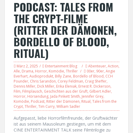
PODCAST: TALES FROM
THE CRYPT-FILME
(RITTER DER DÄMONEN,
BORDELLO OF BLOOD,
RITUAL)
März 2, 2025
Entertainment Blog
Abenteuer
,
Action
,
Alle
,
Drama
,
Horror
,
Komödie
,
Thriller
00er
,
90er
,
Angie
Everhart
,
Audioprodukt
,
Billy Zane
,
Bordello of Blood
,
CCH
Pounder
,
Chris Sarandon
,
Corey Feldman
,
Craig Sheffer
,
Dennis Miller
,
Dick Miller
,
Erika Eleniak
,
Ernest R. Dickerson
,
Film
,
Filmplausch
,
Geschichten aus der Gruft
,
Gilbert Adler
,
Horror
,
Hörsendung
,
Jada Pinkett Smith
,
Jennifer Grey
,
Komödie
,
Podcast
,
Ritter der Dämonen
,
Ritual
,
Tales from the
Crypt
,
Thriller
,
Tim Curry
,
William Sadler
Aufgepasst, liebe Horrorfilmfreunde, der Gruftwächter
ist aus seinem Mausoleum gestiegen, um mit dem
CINE ENTERTAINMENT TALK seine Filmtrilogie zu