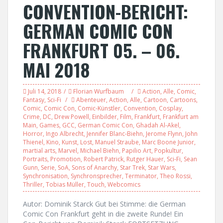
CONVENTION-BERICHT:
GERMAN COMIC CON
FRANKFURT 05. – 06.
MAI 2018
Juli 14, 2018
Florian Wurfbaum
Action
,
Alle
,
Comic
,
Fantasy
,
Sci-Fi
Abenteuer
,
Action
,
Alle
,
Cartoon
,
Cartoons
,
Comic
,
Comic Con
,
Comic-Künstler
,
Convention
,
Cosplay
,
Crime
,
DC
,
Drew Powell
,
Einbilder
,
Film
,
Frankfurt
,
Frankfurt am
Main
,
Games
,
GCC
,
German Comic Con
,
Ghadah Al-Akel
,
Horror
,
Ingo Albrecht
,
Jennifer Blanc-Biehn
,
Jerome Flynn
,
John
Thienel
,
Kino
,
Kunst
,
Lost
,
Manuel Straube
,
Marc Boone Junior
,
martial arts
,
Marvel
,
Michael Biehn
,
Papilio Art
,
Popkultur
,
Portraits
,
Promotion
,
Robert Patrick
,
Rutger Hauer
,
Sci-Fi
,
Sean
Gunn
,
Serie
,
SoA
,
Sons of Anarchy
,
Star Trek
,
Star Wars
,
Synchronisation
,
Synchronsprecher
,
Terminator
,
Theo Rossi
,
Thriller
,
Tobias Müller
,
Touch
,
Webcomics
Autor: Dominik Starck Gut bei Stimme: die German
Comic Con Frankfurt geht in die zweite Runde! Ein