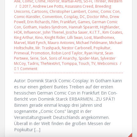
Alle
,
Comic
,
Crime
,
Horror
,
Martial-Arts
,
Sci-Fi
,
Thriller
,
Western
2017
,
Andrew Lee Potts
,
Assassins Creed
,
Breeding
Unicorns
,
Cartoons
,
Christopher Lambert
,
Comic
,
Comic Con
,
Comic-Künstler
,
Convention
,
Cosplay
,
DC
,
Doctor Who
,
Drew
Powell
,
Erin Richards
,
Film
,
Frankfurt
,
Games
,
German Comic
Con
,
Gotham
,
Hades-Syndrom
,
Hannah Spearritt
,
Highlander
,
HOK
,
Influencer
,
John Thienel
,
Joscha Sauer
,
K.I.T.T.
,
Kim Coates
,
King Arthur
,
Kino
,
Knight Rider
,
Lilli Swan
,
Lost
,
Manthomex
,
Marvel
,
Matt Fynch
,
Mauro Antonini
,
Michael Feldmann
,
Michael
Holtschulte
,
Mr. Trashpack
,
Nestor Carbonell
,
Popkultur
,
Primeval
,
Promotion
,
Robin Lord Taylor
,
Ryan Hurst
,
Sean
Pertwee
,
Serie
,
SoA
,
Sons of Anarchy
,
Spider-Man
,
Sylvester
McCoy
,
Tadris
,
TheNextArt
,
Tomppa
,
Touch
,
TV
,
Webcomics
1 Comment
Autor: Dominik Starck Comic-Cosplay: In Gotham kann
es nur einen geben! Buntes Treiben auf der ersten
hessischen German Comic Con in Frankfurt Ein Con-
Bericht von Dominik Starck ERBARMEN…ZU SPÄT!
Binnen gerade einmal knapp drei Jahren sind
sogenannte „Comic Cons“ längst in der
Veranstaltungswelt Deutschlands angekommen.
Überall in der Welt finden die großen Messen der
Popkultur […]