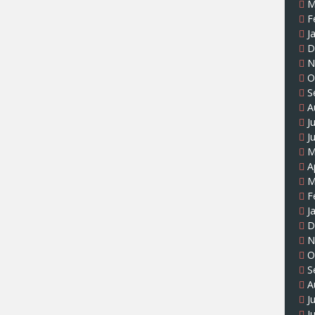
M
F
J
D
N
O
S
A
J
J
M
A
M
F
J
D
N
O
S
A
J
J