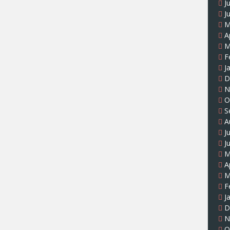
J
J
M
A
M
F
J
D
N
O
S
A
J
J
M
A
M
F
J
D
N
O