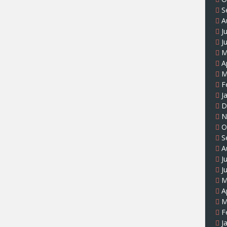
S
A
J
J
M
A
M
F
J
D
N
O
S
A
J
J
M
A
M
F
J