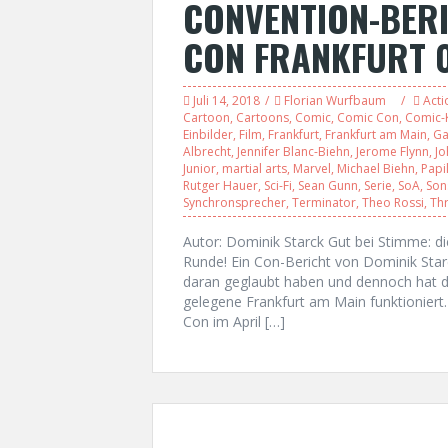
CONVENTION-BER
CON FRANKFURT 05
Juli 14, 2018
Florian Wurfbaum
Acti
Cartoon
,
Cartoons
,
Comic
,
Comic Con
,
Comic-K
Einbilder
,
Film
,
Frankfurt
,
Frankfurt am Main
,
G
Albrecht
,
Jennifer Blanc-Biehn
,
Jerome Flynn
,
Jo
Junior
,
martial arts
,
Marvel
,
Michael Biehn
,
Papil
Rutger Hauer
,
Sci-Fi
,
Sean Gunn
,
Serie
,
SoA
,
Son
Synchronsprecher
,
Terminator
,
Theo Rossi
,
Thr
Autor: Dominik Starck Gut bei Stimme: d
Runde! Ein Con-Bericht von Dominik S
daran geglaubt haben und dennoch hat d
gelegene Frankfurt am Main funktioniert
Con im April […]