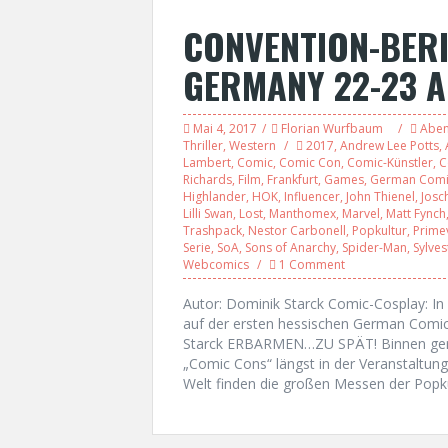
CONVENTION-BERI
GERMANY 22-23 A
Mai 4, 2017
Florian Wurfbaum
Aben
Thriller
,
Western
2017
,
Andrew Lee Potts
,
Lambert
,
Comic
,
Comic Con
,
Comic-Künstler
,
C
Richards
,
Film
,
Frankfurt
,
Games
,
German Comi
Highlander
,
HOK
,
Influencer
,
John Thienel
,
Josc
Lilli Swan
,
Lost
,
Manthomex
,
Marvel
,
Matt Fynch
Trashpack
,
Nestor Carbonell
,
Popkultur
,
Prime
Serie
,
SoA
,
Sons of Anarchy
,
Spider-Man
,
Sylve
Webcomics
1 Comment
Autor: Dominik Starck Comic-Cosplay: I
auf der ersten hessischen German Comic
Starck ERBARMEN…ZU SPÄT! Binnen gera
„Comic Cons“ längst in der Veranstaltun
Welt finden die großen Messen der Popku