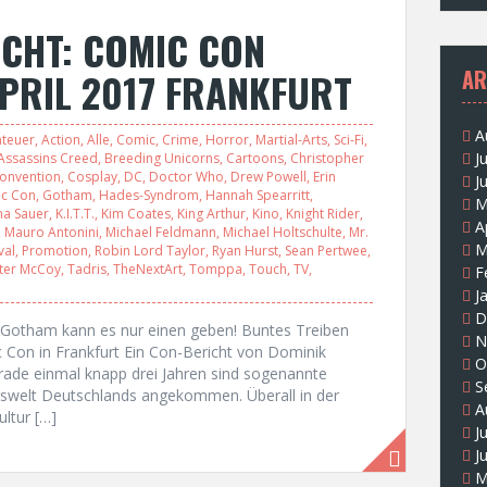
CHT: COMIC CON
PRIL 2017 FRANKFURT
AR
A
teuer
,
Action
,
Alle
,
Comic
,
Crime
,
Horror
,
Martial-Arts
,
Sci-Fi
,
J
Assassins Creed
,
Breeding Unicorns
,
Cartoons
,
Christopher
onvention
,
Cosplay
,
DC
,
Doctor Who
,
Drew Powell
,
Erin
J
c Con
,
Gotham
,
Hades-Syndrom
,
Hannah Spearritt
,
M
ha Sauer
,
K.I.T.T.
,
Kim Coates
,
King Arthur
,
Kino
,
Knight Rider
,
A
,
Mauro Antonini
,
Michael Feldmann
,
Michael Holtschulte
,
Mr.
M
val
,
Promotion
,
Robin Lord Taylor
,
Ryan Hurst
,
Sean Pertwee
,
ster McCoy
,
Tadris
,
TheNextArt
,
Tomppa
,
Touch
,
TV
,
F
J
D
n Gotham kann es nur einen geben! Buntes Treiben
N
 Con in Frankfurt Ein Con-Bericht von Dominik
O
de einmal knapp drei Jahren sind sogenannte
S
gswelt Deutschlands angekommen. Überall in der
A
ltur […]
J
J
M