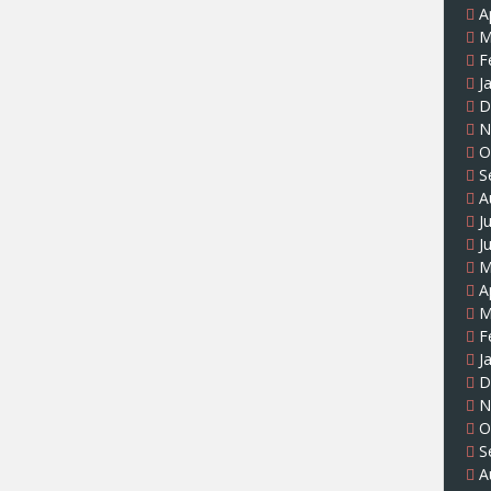
A
M
F
J
D
N
O
S
A
J
J
M
A
M
F
J
D
N
O
S
A