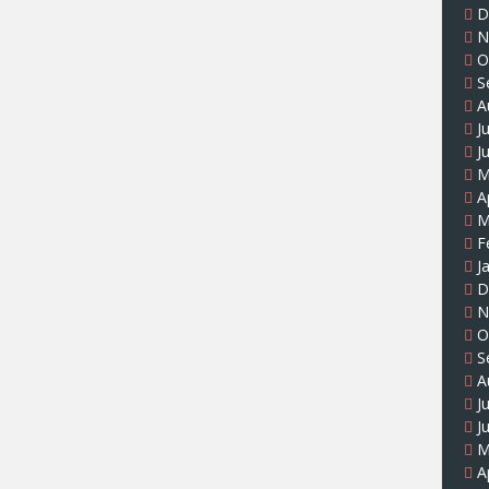
D
N
O
S
A
J
J
M
A
M
F
J
D
N
O
S
A
J
J
M
A