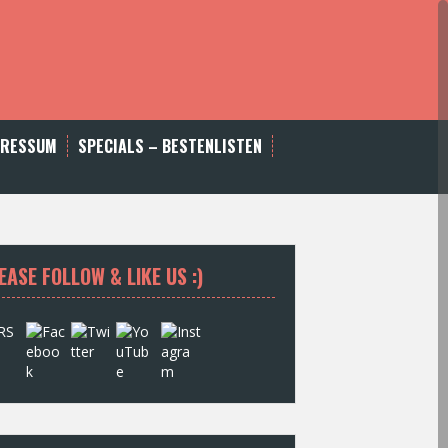
PRESSUM
SPECIALS – BESTENLISTEN
EASE FOLLOW & LIKE US :)