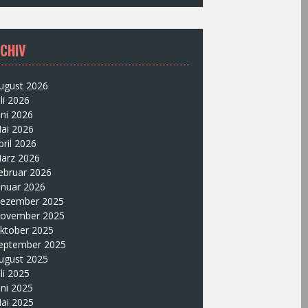
CHIV
ugust 2026
uli 2026
uni 2026
ai 2026
pril 2026
ärz 2026
ebruar 2026
anuar 2026
ezember 2025
ovember 2025
ktober 2025
eptember 2025
ugust 2025
uli 2025
uni 2025
ai 2025