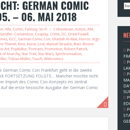
ICHT: GERMAN COMIC
S
u
. – 06. MAI 2018
c
h
e
on
,
Alle
,
Comic
,
Fantasy
,
Sci-Fi
Abenteuer
,
Action
,
Alle
,
NE
n
ünstler
,
Convention
,
Cosplay
,
Crime
,
DC
,
Drew Powell
,
ames
,
GCC
,
German Comic Con
,
Ghadah Al-Akel
,
Horror
,
Ingo
n
hn Thienel
,
Kino
,
Kunst
,
Lost
,
Manuel Straube
,
Marc Boone
a
io Art
,
Popkultur
,
Portraits
,
Promotion
,
Robert Patrick
,
P
c
s of Anarchy
,
Star Trek
,
Star Wars
,
Synchronisation
,
FRA
h
iller
,
Tobias Müller
,
Touch
,
Webcomics
P
:
LAK
ie German Comic Con Frankfurt geht in die zweite
P
tarck FORTSETZUNG FOLGTE… Mancher mochte nicht
MA
er Import des Comic Con-Konzepts ins zentral
DA
. Auf die erste hessische Ausgabe der German Comic
SU
P
ED
P
ST
GE