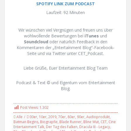
SPOTIFY LINK ZUM PODCAST
Laufzeit: 92 Minuten
Wir wünschen viel Vergnügen und freuen uns über
wohlwollende Bewertungen bei
iTunes
und
Soundcloud
oder natürlich Feedback in den
Kommentaren der „Entertainment Blog“-Facebook-
Seite und via Twitter unter CET_Podcast.
Liebe Grüße, Euer Entertainment Blog Team
Podcast & Text © und Eigentum vom Entertainment
Blog.
Post Views:
1.302
Alle
00er
,
10er
,
2019
,
70er
,
80er
,
90er
,
Audioprodukt
,
Batman Begins
,
Biograpfie
,
Blade Runner
,
Bline Wut
,
CET
,
Cine
Entertainment Talk
,
Der Tag des Falken
,
Dracula III - Legacy
,