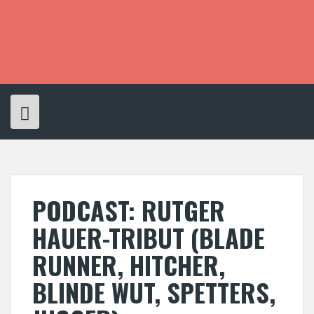
S
k
i
p
t
o
c
o
n
t
e
n
t
PODCAST: RUTGER
HAUER-TRIBUT (BLADE
RUNNER, HITCHER,
BLINDE WUT, SPETTERS,