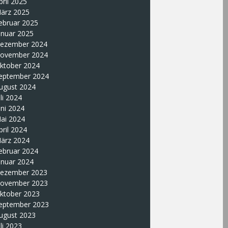
pril 2025
ärz 2025
ebruar 2025
anuar 2025
ezember 2024
ovember 2024
ktober 2024
eptember 2024
ugust 2024
uli 2024
uni 2024
ai 2024
pril 2024
ärz 2024
ebruar 2024
anuar 2024
ezember 2023
ovember 2023
ktober 2023
eptember 2023
ugust 2023
uli 2023