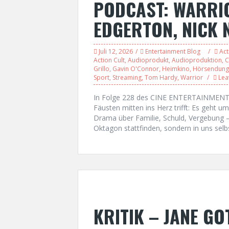
PODCAST: WARRIO
EDGERTON, NICK 
Juli 12, 2026
Entertainment Blog
Act
Action Cult
,
Audioprodukt
,
Audioproduktion
,
C
Grillo
,
Gavin O'Connor
,
Heimkino
,
Hörsendung
Sport
,
Streaming
,
Tom Hardy
,
Warrior
Lea
In Folge 228 des CINE ENTERTAINMENT T
Fäusten mitten ins Herz trifft: Es geht
Drama über Familie, Schuld, Vergebung –
Oktagon stattfinden, sondern in uns selb
KRITIK – JANE GO