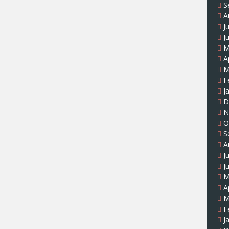
S
A
J
J
M
A
M
F
J
D
N
O
S
A
J
J
M
A
M
F
J