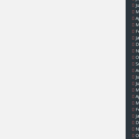
J
M
A
M
F
J
D
N
O
S
A
J
J
M
A
M
F
J
D
N
O