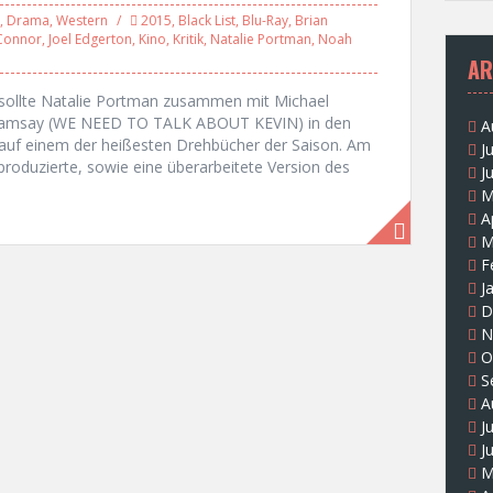
,
Drama
,
Western
2015
,
Black List
,
Blu-Ray
,
Brian
Connor
,
Joel Edgerton
,
Kino
,
Kritik
,
Natalie Portman
,
Noah
AR
sollte Natalie Portman zusammen mit Michael
 Ramsay (WE NEED TO TALK ABOUT KEVIN) in den
A
 auf einem der heißesten Drehbücher der Saison. Am
J
roduzierte, sowie eine überarbeitete Version des
J
M
A
M
F
J
D
N
O
S
A
J
J
M