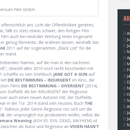
versum Film GmbH
AR
ffensichtlich ans Licht der Öffentlichkeit gerieten,
ar, fällt es stets etwas schwer, den fertigen Film
A
r Film auch bei neutraler Wertung einen insgesamt
J
t er genug Elemente, die erahnen lassen, weshalb das
J
eld
2011 auf der sogenannten „Black List“ für die
M
er stand.
A
fstrebenden Namen, auf die man in den nächsten
M
heiß“, obwohl alles 2010 noch recht bescheiden mit
F
1 schaffte es sein Drehbuch
JANE GOT A GUN
auf
J
 lief
DIE BESTIMMUNG – INSURGENT
im Kino, die
D
iction-Films
DIE BESTIMMUNG – DIVERGENT
(2014).
N
on Duffield. Als bei INSURGENT der Regisseur
O
uer auch einen neuen Autoren mit, der Duffields
S
war in der Tür. 2014 stand sein neustes Buch
THE
A
st“. Nahezu jeder Genre-Regisseur riss sich um die
J
cG
, der ursprünglich nur produzieren wollte, selbst die
J
amara Weaving
(ASH VS. EVIL DEAD, MAYHEM) ist
M
inzwischen als Autor und Regisseur an
VIVIEN HASN’T