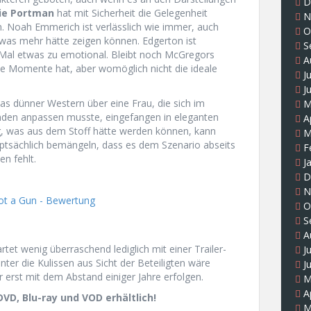
D
ie Portman
hat mit Sicherheit die Gelegenheit
N
. Noah Emmerich ist verlässlich wie immer, auch
O
was mehr hätte zeigen können. Edgerton ist
S
Mal etwas zu emotional. Bleibt noch McGregors
A
ne Momente hat, aber womöglich nicht die ideale
J
J
twas dünner Western über eine Frau, die sich im
M
den anpassen musste, eingefangen in eleganten
A
, was aus dem Stoff hätte werden können, kann
M
tsächlich bemängeln, dass es dem Szenario abseits
F
n fehlt.
J
D
N
O
S
A
tet wenig überraschend lediglich mit einer Trailer-
J
inter die Kulissen aus Sicht der Beteiligten wäre
J
r erst mit dem Abstand einiger Jahre erfolgen.
M
A
DVD, Blu-ray und VOD erhältlich!
M