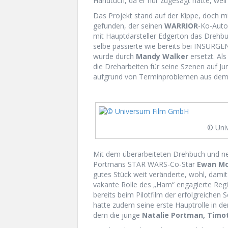
Handtuch, da er nur zugesagt hatte, weil
Das Projekt stand auf der Kippe, doch m
gefunden, der seinen
WARRIOR
-Ko-Aut
mit Hauptdarsteller Edgerton das Drehb
selbe passierte wie bereits bei INSURG
wurde durch
Mandy Walker
ersetzt. Al
die Dreharbeiten für seine Szenen auf J
aufgrund von Terminproblemen aus dem 
© Uni
Mit dem überarbeiteten Drehbuch und neu
Portmans STAR WARS-Co-Star
Ewan Mc
gutes Stück weit veränderte, wohl, damit
vakante Rolle des „Ham“ engagierte Reg
bereits beim Pilotfilm der erfolgreichen 
hatte zudem seine erste Hauptrolle in 
dem die junge
Natalie Portman,
Timo