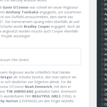
 er mit Ramsay arbeiten wollte.
J
it
Gavin O’Connor
war schnell ein neuer Regisseur
M
oren
Anthony Tambakis
engagierte, um zusammen
A
uch von Duffield umzuschreiben, dem damit das
M
ENT. Der Kameramann sprang indes ebenfalls ab und
F
s Schurke wurde
Bradley Cooper
engagiert, doch als
J
uni angesetzt wurden musste auch Cooper ebenfalls
D
Projekt aussteigen.
N
O
S
A
J
versum Film GmbH
J
M
em Regisseur wurde schließlich final Natalie
A
Gregor
als Schurke besetzt, den man optisch ein
M
 er sich deutlicher von Edgerton abhob. Für die
F
isseur O’Connor
Noah Emmerich
, mit dem er
J
Serie
THE AMERICANS
gearbeitet hatte. Emmerich
D
dem wunderbaren Film
BEAUTIFUL GIRLS
(1996), in
N
thy Hutton
(LEVERAGE) um den Finger wickelte.
O