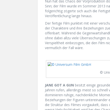
Nun hat das Chaos der Vorproduktion d
Sinn; der Film wurde im Sommer 2013 n
folgerichtig zögerte sich auch die Fertigs
Veröffentlichung lange hinaus.
Der fertige Film punktet mit einer versch
der Charaktere und ihre Beziehungen zu
offenbart. Während die Gegenwartshandlun
ohne dabei allzu viele Überraschungen zu
Verspieltheit einbezogen, die den Film nic
vermutlich der Fall wäre.
© Uni
JANE GOT A GUN
besitzt einige gesunde
Jahren rufen, allerdings meist so schnell
dominieren ruhige, nachdenkliche Momen
Beziehungen der Figuren untereinander en
die Struktur des Filmes vorgaukelt, dass d
wenig Vielschichtigkeit wird bei den Ch