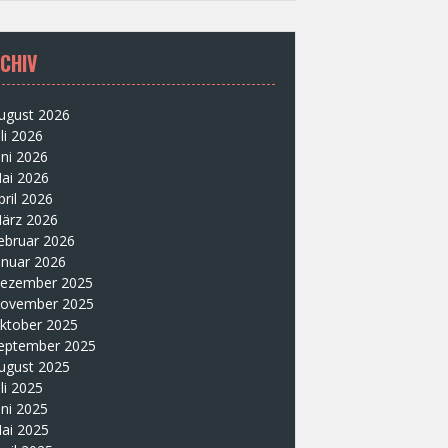
CHIV
ugust 2026
uli 2026
uni 2026
ai 2026
pril 2026
ärz 2026
ebruar 2026
anuar 2026
ezember 2025
ovember 2025
ktober 2025
eptember 2025
ugust 2025
uli 2025
uni 2025
ai 2025