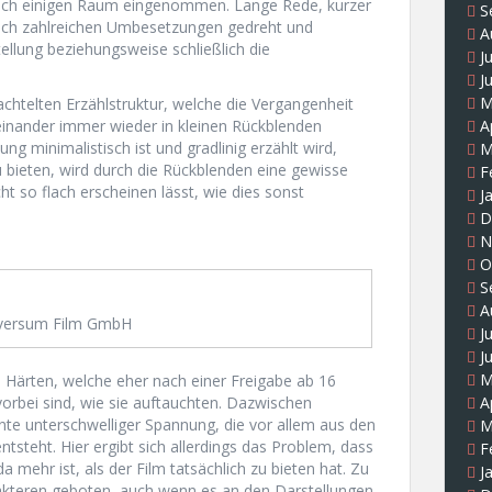
och einigen Raum eingenommen. Lange Rede, kurzer
S
ach zahlreichen Umbesetzungen gedreht und
A
tellung beziehungsweise schließlich die
J
J
M
achtelten Erzählstruktur, welche die Vergangenheit
A
einander immer wieder in kleinen Rückblenden
g minimalistisch ist und gradlinig erzählt wird,
M
 bieten, wird durch die Rückblenden eine gewisse
F
ht so flach erscheinen lässt, wie dies sonst
J
D
N
O
S
A
versum Film GmbH
J
J
M
 Härten, welche eher nach einer Freigabe ab 16
 vorbei sind, wie sie auftauchten. Dazwischen
A
te unterschwelliger Spannung, die vor allem aus den
M
tsteht. Hier ergibt sich allerdings das Problem, dass
F
a mehr ist, als der Film tatsächlich zu bieten hat. Zu
J
arakteren geboten, auch wenn es an den Darstellungen