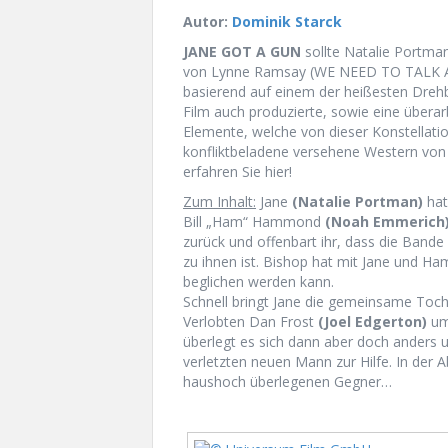
Autor:
Dominik Starck
JANE GOT A GUN
sollte Natalie Portma
von Lynne Ramsay (WE NEED TO TALK AB
basierend auf einem der heißesten Dreh
Film auch produzierte, sowie eine überar
Elemente, welche von dieser Konstellation
konfliktbeladene versehene Western von
erfahren Sie hier!
Zum Inhalt:
Jane
(Natalie Portman)
hat
Bill „Ham“ Hammond
(Noah Emmerich
zurück und offenbart ihr, dass die Band
zu ihnen ist. Bishop hat mit Jane und Ham
beglichen werden kann.
Schnell bringt Jane die gemeinsame Tochte
Verlobten Dan Frost
(Joel Edgerton)
um 
überlegt es sich dann aber doch anders 
verletzten neuen Mann zur Hilfe. In der 
haushoch überlegenen Gegner…