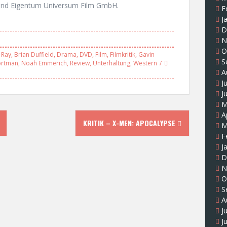
und Eigentum Universum Film GmbH.
F
J
D
N
O
-Ray
,
Brian Duffield
,
Drama
,
DVD
,
Film
,
Filmkritik
,
Gavin
S
ortman
,
Noah Emmerich
,
Review
,
Unterhaltung
,
Western
A
J
J
M
A
KRITIK – X-MEN: APOCALYPSE
M
F
J
D
N
O
S
A
J
J