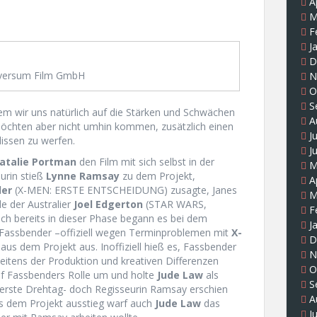
A
M
F
J
D
versum Film GmbH
N
O
S
dem wir uns natürlich auf die Stärken und Schwächen
A
möchten aber nicht umhin kommen, zusätzlich einen
J
lissen zu werfen.
J
atalie Portman
den Film mit sich selbst in der
M
eurin stieß
Lynne Ramsay
zu dem Projekt,
A
der
(X-MEN: ERSTE ENTSCHEIDUNG) zusagte, Janes
M
e der Australier
Joel Edgerton
(STAR WARS,
F
ch bereits in dieser Phase begann es bei dem
J
eg Fassbender –offiziell wegen Terminproblemen mit
X-
D
 aus dem Projekt aus. Inoffiziell hieß es, Fassbender
N
eitens der Produktion und kreativen Differenzen
O
f Fassbenders Rolle um und holte
Jude Law
als
S
 erste Drehtag- doch Regisseurin Ramsay erschien
A
aus dem Projekt ausstieg warf auch
Jude Law
das
J