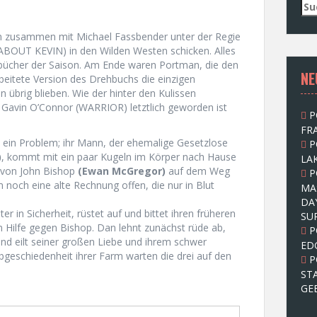
S
u
c
n zusammen mit Michael Fassbender unter der Regie
h
OUT KEVIN) in den Wilden Westen schicken. Alles
e
bücher der Saison. Am Ende waren Portman, die den
NE
n
beitete Version des Drehbuchs die einzigen
n
 übrig blieben. Wie der hinter den Kulissen
a
 Gavin O’Connor (WARRIOR) letztlich geworden ist
P
c
FRA
h
 ein Problem; ihr Mann, der ehemalige Gesetzlose
P
:
)
, kommt mit ein paar Kugeln im Körper nach Hause
LAK
e von John Bishop
(Ewan McGregor)
auf dem Weg
P
 noch eine alte Rechnung offen, die nur in Blut
MA
DA
r in Sicherheit, rüstet auf und bittet ihren früheren
SU
Hilfe gegen Bishop. Dan lehnt zunächst rüde ab,
P
und eilt seiner großen Liebe und ihrem schwer
ED
Abgeschiedenheit ihrer Farm warten die drei auf den
P
ST
GE