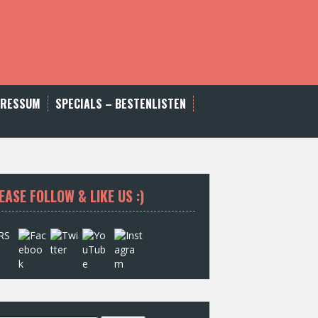
PRESSUM
SPECIALS – BESTENLISTEN
EASE FOLLOW & LIKE US :)