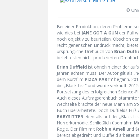
© Uni
Bei einer Produktion, deren Probleme so o
wie dies bei
JANE GOT A GUN
der Fall w
noch objektiv zu beurteilen. Obschon de
recht generischen Eindruck macht, biete
ursprüngliche Drehbuch von
Brian Duffi
beliebtesten nicht produzierten Drehbüch
Brian Duffield
ist ohnehin einer der au
Jahren achten muss. Der Autor gilt als „
dem Kurzfilm
PIZZA PARTY
begann. 201
die „Black List“ und wurde verkauft. 2015
Fortsetzung des erfolgreichen Science-F
Auch dieses Auftragsdrehbuch stammte v
wechselte brachte der neue Mann am Ste
Buch überarbeitete. Doch Duffields Fuß 
BABYSITTER
ebenfalls auf der „Black Li
Horrorkomödie. Schließlich übernahm
M
Regie. Der Film mit
Robbie Amell
und
S
bereits abgedreht und Duffield arbeitet 