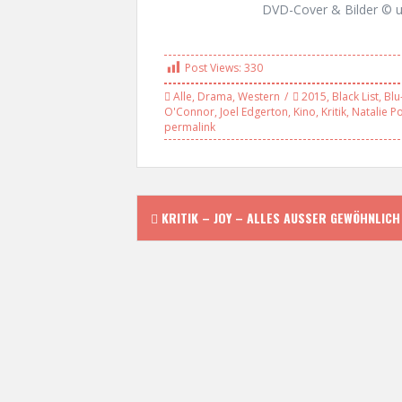
DVD-Cover & Bilder © 
Post Views:
330
Alle
,
Drama
,
Western
2015
,
Black List
,
Blu
O'Connor
,
Joel Edgerton
,
Kino
,
Kritik
,
Natalie P
permalink
P
KRITIK – JOY – ALLES AUSSER GEWÖHNLICH
o
s
t
n