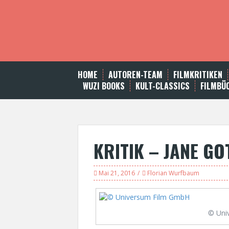
S
k
i
p
t
o
c
HOME
AUTOREN-TEAM
FILMKRITIKEN
o
WUZI BOOKS
KULT-CLASSICS
FILMBÜ
n
t
e
n
t
KRITIK – JANE GO
Mai 21, 2016
Florian Wurfbaum
© Uni