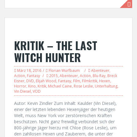
KRITIK – THE LAST
WITCH HUNTER
März 18, 2016
Florian Wurfbaum
Abenteuer
,
Action
,
Fantasy
2015
,
Abenteuer
,
Action
,
Blu-Ray
,
Breck
Eisner
,
DVD
,
Elijah Wood
,
Fantasy
,
Film
,
Filmkritik
,
Hexen
,
Horror
,
Kino
,
Kritik
,
Michael Caine
,
Rose Leslie
,
Unterhaltung
,
Vin Diesel
,
VOD
Autor: Kevin Zindler Zum Inhalt: Kaulder (Vin Diesel),
einer der letzten lebenden Hexenjäger der heutigen
Welt, muss New York vor zerstörerischen Kräften
beschützen. Nicht ganz freiwillig verbündet sich der
800-jährige Jäger hierzu mit Chloe (Rose Leslie), um
den zahllosen Hexen und Zauberern, die unter der