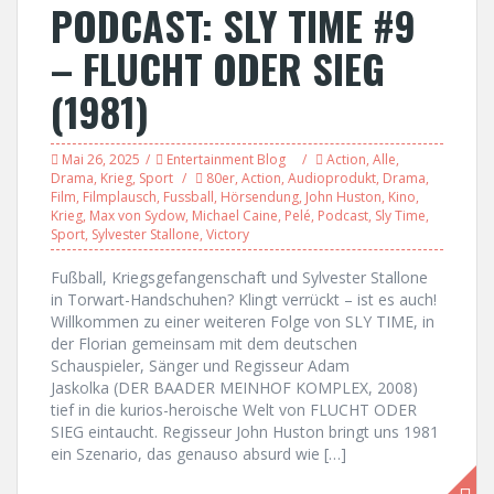
PODCAST: SLY TIME #9
– FLUCHT ODER SIEG
(1981)
Mai 26, 2025
Entertainment Blog
Action
,
Alle
,
Drama
,
Krieg
,
Sport
80er
,
Action
,
Audioprodukt
,
Drama
,
Film
,
Filmplausch
,
Fussball
,
Hörsendung
,
John Huston
,
Kino
,
Krieg
,
Max von Sydow
,
Michael Caine
,
Pelé
,
Podcast
,
Sly Time
,
Sport
,
Sylvester Stallone
,
Victory
Fußball, Kriegsgefangenschaft und Sylvester Stallone
in Torwart-Handschuhen? Klingt verrückt – ist es auch!
Willkommen zu einer weiteren Folge von SLY TIME, in
der Florian gemeinsam mit dem deutschen
Schauspieler, Sänger und Regisseur Adam
Jaskolka (DER BAADER MEINHOF KOMPLEX, 2008)
tief in die kurios-heroische Welt von FLUCHT ODER
SIEG eintaucht. Regisseur John Huston bringt uns 1981
ein Szenario, das genauso absurd wie […]