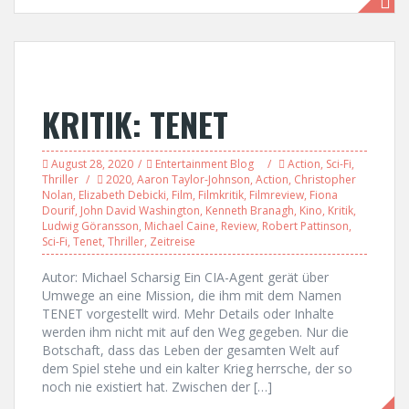
KRITIK: TENET
August 28, 2020
Entertainment Blog
Action
,
Sci-Fi
,
Thriller
2020
,
Aaron Taylor-Johnson
,
Action
,
Christopher
Nolan
,
Elizabeth Debicki
,
Film
,
Filmkritik
,
Filmreview
,
Fiona
Dourif
,
John David Washington
,
Kenneth Branagh
,
Kino
,
Kritik
,
Ludwig Göransson
,
Michael Caine
,
Review
,
Robert Pattinson
,
Sci-Fi
,
Tenet
,
Thriller
,
Zeitreise
Autor: Michael Scharsig Ein CIA-Agent gerät über
Umwege an eine Mission, die ihm mit dem Namen
TENET vorgestellt wird. Mehr Details oder Inhalte
werden ihm nicht mit auf den Weg gegeben. Nur die
Botschaft, dass das Leben der gesamten Welt auf
dem Spiel stehe und ein kalter Krieg herrsche, der so
noch nie existiert hat. Zwischen der […]