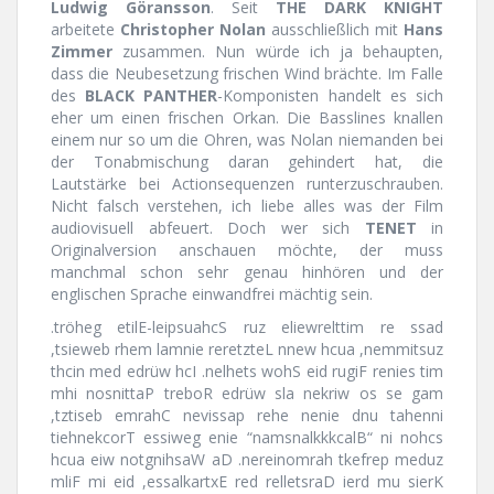
Ludwig Göransson
. Seit
THE DARK KNIGHT
arbeitete
Christopher Nolan
ausschließlich mit
Hans
Zimmer
zusammen. Nun würde ich ja behaupten,
dass die Neubesetzung frischen Wind brächte. Im Falle
des
BLACK PANTHER
-Komponisten handelt es sich
eher um einen frischen Orkan. Die Basslines knallen
einem nur so um die Ohren, was Nolan niemanden bei
der Tonabmischung daran gehindert hat, die
Lautstärke bei Actionsequenzen runterzuschrauben.
Nicht falsch verstehen, ich liebe alles was der Film
audiovisuell abfeuert. Doch wer sich
TENET
in
Originalversion anschauen möchte, der muss
manchmal schon sehr genau hinhören und der
englischen Sprache einwandfrei mächtig sein.
.tröheg etilE-leipsuahcS ruz eliewrelttim re ssad
,tsieweb rhem lamnie reretzteL nnew hcua ,nemmitsuz
thcin med edrüw hcI .nelhets wohS eid rugiF renies tim
mhi nosnittaP treboR edrüw sla nekriw os se gam
,tztiseb emrahC nevissap rehe nenie dnu tahenni
tiehnekcorT essiweg enie “namsnalkkkcalB“ ni nohcs
hcua eiw notgnihsaW aD .nereinomrah tkefrep meduz
mliF mi eid ,essalkartxE red relletsraD ierd mu sierK