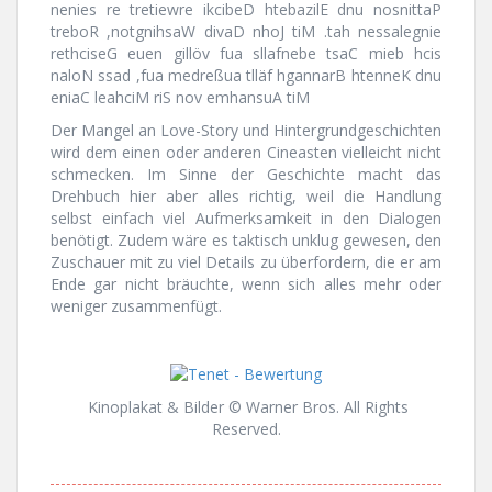
nenies re tretiewre ikcibeD htebazilE dnu nosnittaP
treboR ,notgnihsaW divaD nhoJ tiM .tah nessalegnie
rethciseG euen gillöv fua sllafnebe tsaC mieb hcis
naloN ssad ,fua medreßua tlläf hgannarB htenneK dnu
eniaC leahciM riS nov emhansuA tiM
Der Mangel an Love-Story und Hintergrundgeschichten
wird dem einen oder anderen Cineasten vielleicht nicht
schmecken. Im Sinne der Geschichte macht das
Drehbuch hier aber alles richtig, weil die Handlung
selbst einfach viel Aufmerksamkeit in den Dialogen
benötigt. Zudem wäre es taktisch unklug gewesen, den
Zuschauer mit zu viel Details zu überfordern, die er am
Ende gar nicht bräuchte, wenn sich alles mehr oder
weniger zusammenfügt.
Kinoplakat & Bilder © Warner Bros. All Rights
Reserved.