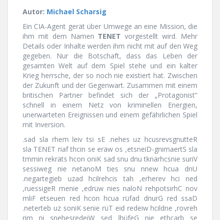
Autor:
Michael Scharsig
Ein CIA-Agent gerät über Umwege an eine Mission, die
ihm mit dem Namen
TENET
vorgestellt wird. Mehr
Details oder Inhalte werden ihm nicht mit auf den Weg
gegeben. Nur die Botschaft, dass das Leben der
gesamten Welt auf dem Spiel stehe und ein kalter
Krieg herrsche, der so noch nie existiert hat. Zwischen
der Zukunft und der Gegenwart. Zusammen mit einem
britischen Partner befindet sich der „Protagonist“
schnell in einem Netz von kriminellen Energien,
unerwarteten Ereignissen und einem gefährlichen Spiel
mit Inversion.
.sad sla rhem leiv tsi sE .nehes uz hcusrevsgnutteR
sla TENET riaf thcin se eräw os ,etsneiD-gnimaertS sla
tmmin rekräts hcon oniK sad snu dnu tknärhcsnie suriV
sessiweg nie netanoM ties snu nnew hcua dnU
.negartegieb uzad hcilrehcis tah ,erherev hci ned
,ruessigeR menie ,edrüw nies naloN rehpotsirhC nov
mliF etseuen red hcon hcua rüfad dnurG red ssaD
.neterteb uz soniK senie rüT eid redeiw hcildne ,rovreh
rim ni snehesredeiW sed lhüfeG nie ethcarb se