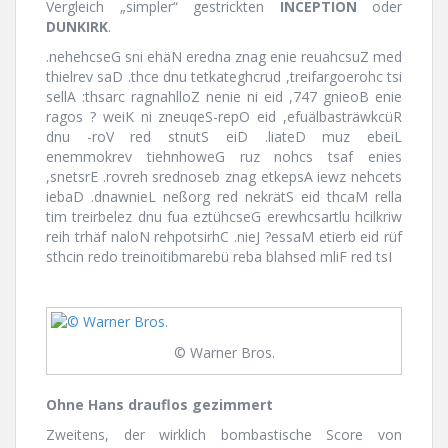
Vergleich „simpler“ gestrickten
INCEPTION
oder
DUNKIRK
.
.nehehcseG sni ehäN eredna znag enie reuahcsuZ med
thielrev saD .thce dnu tetkateghcrud ,treifargoerohc tsi
sellA :thsarc ragnahlloZ nenie ni eid ,747 gnieoB enie
ragos ? weiK ni zneuqeS-repO eid ,efuälbasträwkcüR
dnu -roV red stnutS eiD .liateD muz ebeiL
enemmokrev tiehnhoweG ruz nohcs tsaf enies
,snetsrE .rovreh srednoseb znag etkepsA iewz nehcets
iebaD .dnawnieL neßorg red nekrätS eid thcaM rella
tim treirbelez dnu fua eztühcseG erewhcsartlu hcilkriw
reih trhäf naloN rehpotsirhC .nieJ ?essaM etierb eid rüf
sthcin redo treinoitibmarebü reba blahsed mliF red tsI
© Warner Bros.
Ohne Hans drauflos gezimmert
Zweitens, der wirklich bombastische Score von