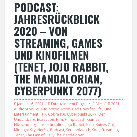
PODCAST:
JAHRESRÜCKBLICK
2020 – VON
STREAMING, GAMES
UND KINOFILMEN
(TENET, JOJO RABBIT,
THE MANDALORIAN,
CYBERPUNKT 2077)
Januar 16, 2021
Entertainment Blog
Alle
2021
,
Audioprodukt
,
Audioproduktion
,
Bad Boys for Life
,
Cine
Entertainment Talk
,
Cobra Kai
,
Cyberpunkt 2077
,
Der
Unsichtbare
,
Extraction
,
Film
,
Filmplausch
,
Games
,
Hörsendung
,
Jahresrückblick
,
Jojo Rabbit
,
Kino
,
Knives Out
,
Midnight Sky
,
Netflix
,
Podcast
,
Serienplausch
,
Soul
,
Streaming
,
Tenet
,
The Last of Us 2
,
The Mandalorian