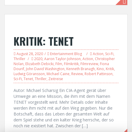
KRITIK: TENET
August 28, 2020
Entertainment Blog
Action
,
Sci-Fi
,
Thriller
2020
,
Aaron Taylor-Johnson
,
Action
,
Christopher
Nolan
,
Elizabeth Debicki
,
Film
,
Filmkritik
,
Filmreview
,
Fiona
Dourif
,
John David Washington
,
Kenneth Branagh
,
Kino
,
Kritik
,
Ludwig Göransson
,
Michael Caine
,
Review
,
Robert Pattinson
,
Sci-Fi
,
Tenet
,
Thriller
,
Zeitreise
Autor: Michael Scharsig Ein CIA-Agent gerät über
Umwege an eine Mission, die ihm mit dem Namen
TENET vorgestellt wird. Mehr Details oder Inhalte
werden ihm nicht mit auf den Weg gegeben. Nur die
Botschaft, dass das Leben der gesamten Welt auf
dem Spiel stehe und ein kalter Krieg herrsche, der so
noch nie existiert hat. Zwischen der […]