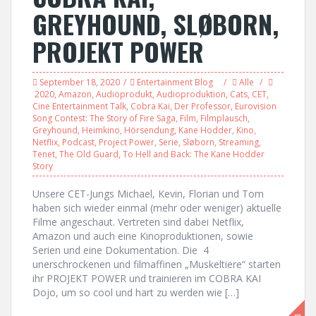
GREYHOUND, SLØBORN,
PROJEKT POWER
September 18, 2020
Entertainment Blog
Alle
2020
,
Amazon
,
Audioprodukt
,
Audioproduktion
,
Cats
,
CET
,
Cine Entertainment Talk
,
Cobra Kai
,
Der Professor
,
Eurovision
Song Contest: The Story of Fire Saga
,
Film
,
Filmplausch
,
Greyhound
,
Heimkino
,
Hörsendung
,
Kane Hodder
,
Kino
,
Netflix
,
Podcast
,
Project Power
,
Serie
,
Sløborn
,
Streaming
,
Tenet
,
The Old Guard
,
To Hell and Back: The Kane Hodder
Story
Unsere CET-Jungs Michael, Kevin, Florian und Tom
haben sich wieder einmal (mehr oder weniger) aktuelle
Filme angeschaut. Vertreten sind dabei Netflix,
Amazon und auch eine Kinoproduktionen, sowie
Serien und eine Dokumentation. Die 4
unerschrockenen und filmaffinen „Muskeltiere“ starten
ihr PROJEKT POWER und trainieren im COBRA KAI
Dojo, um so cool und hart zu werden wie […]