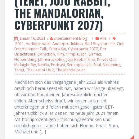
(TENET, JOJO RABBIT,
THE MANDALORIAN,
CYBERPUNKT 2077)
Januar 16, 2021
Entertainment Blog
Alle
2021
,
Audioprodukt
,
Audioproduktion
,
Bad Boys for Life
,
Cine
Entertainment Talk
,
Cobra Kai
,
Cyberpunkt 2077
,
Der
Unsichtbare
,
Extraction
,
Film
,
Filmplausch
,
Games
,
Hörsendung
,
Jahresrückblick
,
Jojo Rabbit
,
Kino
,
Knives Out
,
Midnight Sky
,
Netflix
,
Podcast
,
Serienplausch
,
Soul
,
Streaming
,
Tenet
,
The Last of Us 2
,
The Mandalorian
Nachdem sich das vergangene Jahr 2020 als wahres
Arschloch herausgestellt hat, haben wir lange überlegt,
ob wir überhaupt einen Jahresrückblick machen
sollen. Aber scheiss drauf, wir lassen uns nicht
unterkriegen und feiern mit dem geselligsten CET-
Jahresrückblick aller Zeiten ins neue Jahr 2021 hinein.
Mit hochprozentigen Erfrischungsgetränken und
reichlich guter Laune haben sich Florian, Khalil, Sam,
Michael und […]